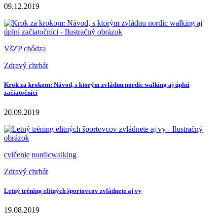
09.12.2019
VšZP
chôdza
Zdravý chrbát
Krok za krokom: Návod, s ktorým zvládnu nordic walking aj úplní
začiatočníci
20.09.2019
cvičenie
nordicwalking
Zdravý chrbát
Letný tréning elitných športovcov zvládnete aj vy
19.08.2019