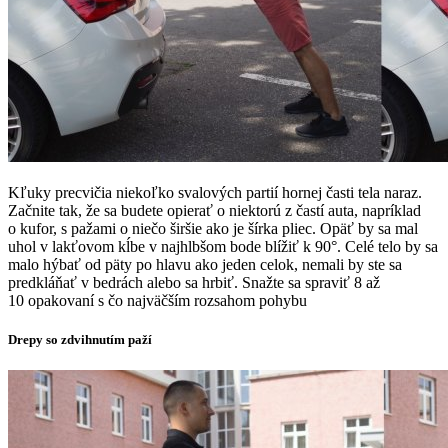
Kľuky precvičia niekoľko svalových partií hornej časti tela naraz.
Začnite tak, že sa budete opierať o niektorú z častí auta, napríklad
o kufor, s pažami o niečo širšie ako je šírka pliec. Opäť by sa mal
uhol v lakťovom kĺbe v najhlbšom bode blížiť k 90°. Celé telo by sa
malo hýbať od päty po hlavu ako jeden celok, nemali by ste sa
predkláňať v bedrách alebo sa hrbiť. Snažte sa spraviť 8 až
10 opakovaní s čo najväčším rozsahom pohybu
Drepy so zdvihnutím paží