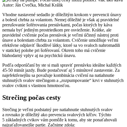
Autor: Ján Cvečka, Michal Králik
Vhodne nastavené sedadlo je dôležitým krokom v prevencii únavy
a bolestí chrbta za volantom. Nemej dôležité je však aj pravidelné
prerušovanie šoférovania prestávkami, počas ktorých by káva
nemala byť jediným prostriedkom pre osvieženie. Krátke, ale
pravidelné cvičenie počas prestávok je veľmi účinný nástroj proti
únave a bolestiam chrbta za volantom. Cvičenie umožňuje veľmi
efektívne odplaviť škodlivé látky, ktoré sa vo svaloch nahromadili
v statickej polohe pri šoférovaní. Okrem toho má cvičenie
blahodarný vplyv aj na psychickú únavu.
Podľa odporúčaní by ste si mali spraviť prestávku ideálne každých
45-50 minút jazdy. Bude postačovať aj 5 minútové zastavenie. Za
najefektívnejšiu sa považuje kombinácia cvičení na natiahnutie
stuhnutých svalov strečingom a „rozpumpovanie“ krvi v stuhnutých
svalov cvikmi s vlastnou hmotnosťou.
Strečing počas cesty
Strečing je veľmi podstatný pre natiahnutie stuhnutých svalov
a rovnako je dôležitý ako prevencia svalových kŕčov. Týchto
5 základných cvikov vám pomôže k tomu, aby ste ponaťahovali
najzaťažovanejšie partie. Začnime zdola: