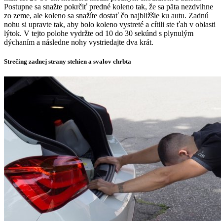
Postupne sa snažte pokrčiť predné koleno tak, že sa päta nezdvihne
zo zeme, ale koleno sa snažíte dostať čo najbližšie ku autu. Zadnú
nohu si upravte tak, aby bolo koleno vystreté a cítili ste ťah v oblasti
lýtok. V tejto polohe vydržte od 10 do 30 sekúnd s plynulým
dýchaním a následne nohy vystriedajte dva krát.
Strečing zadnej strany stehien a svalov chrbta