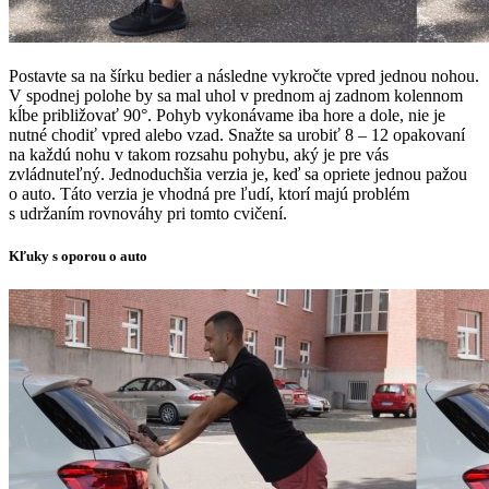
Postavte sa na šírku bedier a následne vykročte vpred jednou nohou.
V spodnej polohe by sa mal uhol v prednom aj zadnom kolennom
kĺbe približovať 90°. Pohyb vykonávame iba hore a dole, nie je
nutné chodiť vpred alebo vzad. Snažte sa urobiť 8 – 12 opakovaní
na každú nohu v takom rozsahu pohybu, aký je pre vás
zvládnuteľný. Jednoduchšia verzia je, keď sa opriete jednou pažou
o auto. Táto verzia je vhodná pre ľudí, ktorí majú problém
s udržaním rovnováhy pri tomto cvičení.
Kľuky s oporou o auto