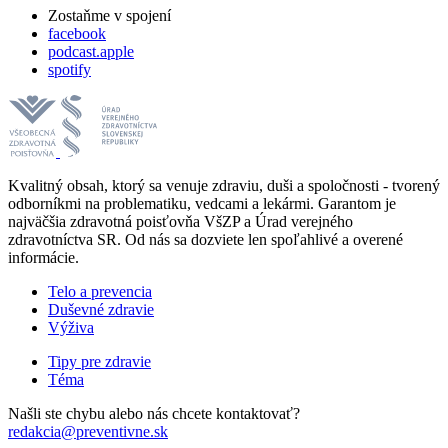
Zostaňme v spojení
facebook
podcast.apple
spotify
Kvalitný obsah, ktorý sa venuje zdraviu, duši a spoločnosti - tvorený
odborníkmi na problematiku, vedcami a lekármi. Garantom je
najväčšia zdravotná poisťovňa VšZP a Úrad verejného
zdravotníctva SR. Od nás sa dozviete len spoľahlivé a overené
informácie.
Telo a prevencia
Duševné zdravie
Výživa
Tipy pre zdravie
Téma
Našli ste chybu alebo nás chcete kontaktovať?
redakcia@preventivne.sk