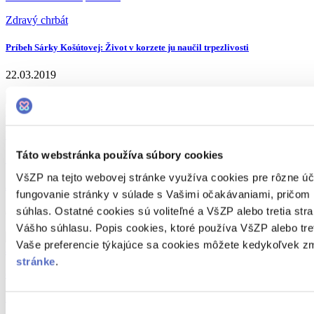
Zdravý chrbát
Príbeh Sárky Košútovej: Život v korzete ju naučil trpezlivosti
22.03.2019
brušné svaly
cvičenie
Táto webstránka používa súbory cookies
Zdravý chrbát
VšZP na tejto webovej stránke využíva cookies pre rôzne úč
Jarné upratovanie: Týmto zlozvykom sa radšej vyhnite
fungovanie stránky v súlade s Vašimi očakávaniami, pričom 
súhlas. Ostatné cookies sú voliteľné a VšZP alebo tretia st
07.03.2019
Vášho súhlasu. Popis cookies, ktoré používa VšZP alebo treti
Vaše preferencie týkajúce sa cookies môžete kedykoľvek zm
stránke
.
cvičenie
lyžovanie
Zdravý chrbát
Výber