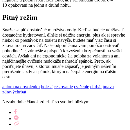
10 opakovaní na jednu a druhú nohu.
Pitný režim
Snažte sa piť dostatočné množstvo vody. Keď sa budete udržiavať
dostatočne hydratovaní, dlhšie si udržíte energiu, plus ak si spravíte
niekoľko prestávok na toaletu navyše, budete mať viac času si
znova trocha zacvičiť. Naše odporúčania vám pomôžu cestovať
pohodlnejšie, zdravšie a prispejú k zvýšeniu bezpečnosti na vašich
cestách. Avšak ani najergonomickejšia poloha za volantom a ani
najúčinnejšie cvičenie nedokáže nahradiť spánok. Preto, ak
pociťujete únavu, s ktorou musíte zápasiť, je jediným riešením
prerušenie jazdy a spánok, ktorým načerpáte energiu na ďalšiu
cestu.
autom na dovolenku
bolesť
cestovanie
cvičenie
chrbát
únava
zdravýchrbát
Nezabudnite článok zdieľať so svojimi blízkymi