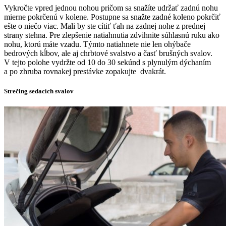
Vykročte vpred jednou nohou pričom sa snažíte udržať zadnú nohu
mierne pokrčenú v kolene. Postupne sa snažte zadné koleno pokrčiť
ešte o niečo viac. Mali by ste cítiť ťah na zadnej nohe z prednej
strany stehna. Pre zlepšenie natiahnutia zdvihnite súhlasnú ruku ako
nohu, ktorú máte vzadu. Týmto natiahnete nie len ohýbače
bedrových kĺbov, ale aj chrbtové svalstvo a časť brušných svalov.
V tejto polohe vydržte od 10 do 30 sekúnd s plynulým dýchaním
a po zhruba rovnakej prestávke zopakujte dvakrát.
Strečing sedacích svalov