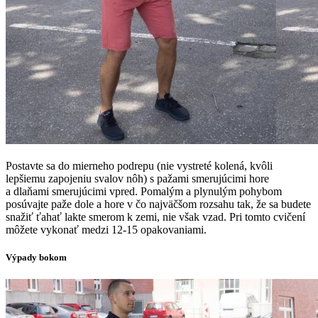
Postavte sa do mierneho podrepu (nie vystreté kolená, kvôli
lepšiemu zapojeniu svalov nôh) s pažami smerujúcimi hore
a dlaňami smerujúcimi vpred. Pomalým a plynulým pohybom
posúvajte paže dole a hore v čo najväčšom rozsahu tak, že sa budete
snažiť ťahať lakte smerom k zemi, nie však vzad. Pri tomto cvičení
môžete vykonať medzi 12-15 opakovaniami.
Výpady bokom