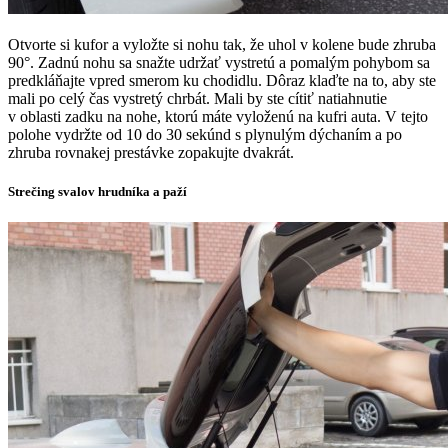
Otvorte si kufor a vyložte si nohu tak, že uhol v kolene bude zhruba
90°. Zadnú nohu sa snažte udržať vystretú a pomalým pohybom sa
predkláňajte vpred smerom ku chodidlu. Dôraz klaďte na to, aby ste
mali po celý čas vystretý chrbát. Mali by ste cítiť natiahnutie
v oblasti zadku na nohe, ktorú máte vyloženú na kufri auta. V tejto
polohe vydržte od 10 do 30 sekúnd s plynulým dýchaním a po
zhruba rovnakej prestávke zopakujte dvakrát.
Strečing svalov hrudníka a paží