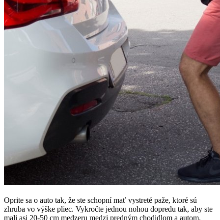
Oprite sa o auto tak, že ste schopní mať vystreté paže, ktoré sú
zhruba vo výške pliec. Vykročte jednou nohou dopredu tak, aby ste
mali asi 20-50 cm medzeru medzi predným chodidlom a autom.