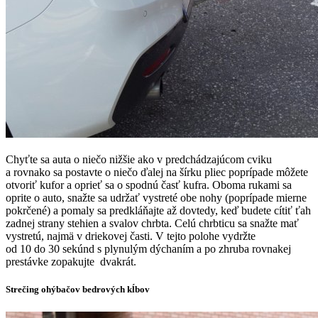
Chyťte sa auta o niečo nižšie ako v predchádzajúcom cviku
a rovnako sa postavte o niečo ďalej na šírku pliec poprípade môžete
otvoriť kufor a oprieť sa o spodnú časť kufra. Oboma rukami sa
oprite o auto, snažte sa udržať vystreté obe nohy (poprípade mierne
pokrčené) a pomaly sa predkláňajte až dovtedy, keď budete cítiť ťah
zadnej strany stehien a svalov chrbta. Celú chrbticu sa snažte mať
vystretú, najmä v driekovej časti. V tejto polohe vydržte
od 10 do 30 sekúnd s plynulým dýchaním a po zhruba rovnakej
prestávke zopakujte dvakrát.
Strečing ohýbačov bedrových kĺbov