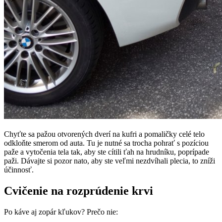
Chyťte sa pažou otvorených dverí na kufri a pomaličky celé telo
odkloňte smerom od auta. Tu je nutné sa trocha pohrať s pozíciou
paže a vytočenia tela tak, aby ste cítili ťah na hrudníku, poprípade
paži. Dávajte si pozor nato, aby ste veľmi nezdvíhali plecia, to zníži
účinnosť.
Cvičenie na rozprúdenie krvi
Po káve aj zopár kľukov? Prečo nie: