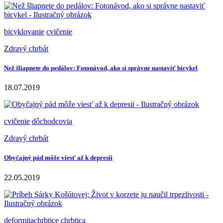
bicyklovanie
cvičenie
Zdravý chrbát
Než šliapnete do pedálov: Fotonávod, ako si správne nastaviť bicykel
18.07.2019
cvičenie
dôchodcovia
Zdravý chrbát
Obyčajný pád môže viesť až k depresii
22.05.2019
deformitachrbtice
chrbtica