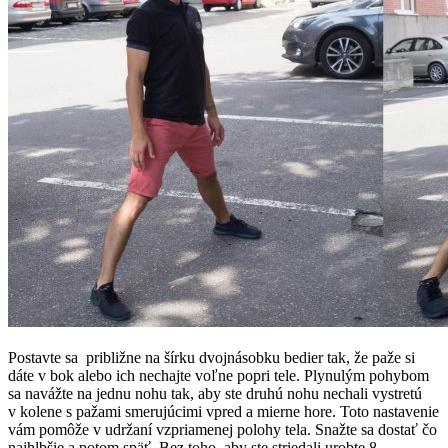
Postavte sa približne na šírku dvojnásobku bedier tak, že paže si
dáte v bok alebo ich nechajte voľne popri tele. Plynulým pohybom
sa navážte na jednu nohu tak, aby ste druhú nohu nechali vystretú
v kolene s pažami smerujúcimi vpred a mierne hore. Toto nastavenie
vám pomôže v udržaní vzpriamenej polohy tela. Snažte sa dostať čo
najhlbšie a potom späť. Bez toho, aby ste striedali urobte 8 –