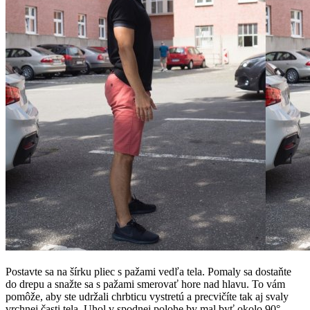
Postavte sa na šírku pliec s pažami vedľa tela. Pomaly sa dostaňte
do drepu a snažte sa s pažami smerovať hore nad hlavu. To vám
pomôže, aby ste udržali chrbticu vystretú a precvičíte tak aj svaly
vrchnej časti tela. Uhol v spodnej polohe by mal byť okolo 90°