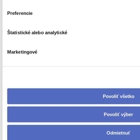
Joga má byť skôr terapiou a nie akrobaciou: Schudneme z nej?
Preferencie
21.01.2022
Štatistické alebo analytické
Opäť vo forme
Marketingové
Opäť vo forme
Povoliť všetko
Zostaňme v spojení
facebook
Povoliť výber
podcast.apple
spotify
Odmietnuť