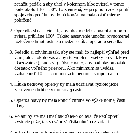
zatlačiť pedále a aby uhol v kolennom kĺbe zvieral v tomto
bode okolo 130°-150°. To znamená, že pri plnom zošliapnutí
spojového pedálu, by dolná končatina mala ostať mierne
pokrčená.
Operadlo si nastavte tak, aby uhol medzi stehnami a trupom
zvieral približne 100°. Takéto nastavenie umožní rovnomerné
rozloženie hmotnosti tela medzi sedák a operadlo sedadla.
Sedadlo si zdvihnite tak, aby ste mali čo najlepší výhľad pred
vami, ale aj okolo vás a aby ste videli na všetky prevádzkové
ukazovatele („budíky“). Dbajte na to, aby nad hlavou ostalo
dostatok voľného priestoru. Ako minimum sa uvádza
vzdialenosť 10 – 15 cm medzi temenom a stropom auta.
Hĺbka bedrovej opierky by mala udržiavať fyziologické
zakrivenie chrbtice v driekovej časti.
Opierka hlavy by mala končiť zhruba vo výške hornej časti
hlavy.
Volant by ste mali mať tak ďaleko od tela, že keď opretí
vystriete paže, tak sa vám zápästia ohnú cez volant.
V každom aute, ktoré má airbag, by ste počas celej jazdy