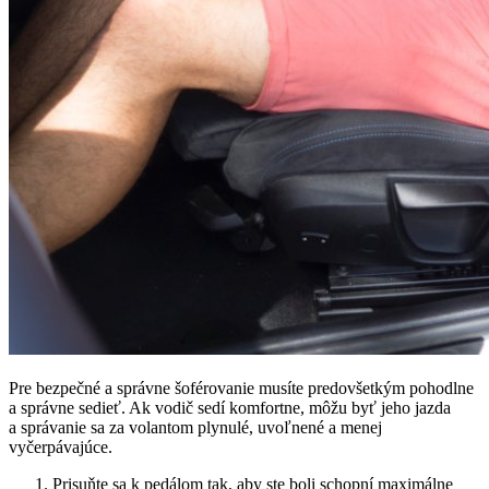
Pre bezpečné a správne šoférovanie musíte predovšetkým pohodlne
a správne sedieť. Ak vodič sedí komfortne, môžu byť jeho jazda
a správanie sa za volantom plynulé, uvoľnené a menej
vyčerpávajúce.
Prisuňte sa k pedálom tak, aby ste boli schopní maximálne