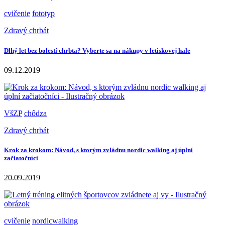
cvičenie
fototyp
Zdravý chrbát
Dlhý let bez bolestí chrbta? Vyberte sa na nákupy v letiskovej hale
09.12.2019
VšZP
chôdza
Zdravý chrbát
Krok za krokom: Návod, s ktorým zvládnu nordic walking aj úplní
začiatočníci
20.09.2019
cvičenie
nordicwalking