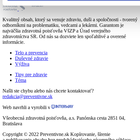
Kvalitný obsah, ktorý sa venuje zdraviu, duši a spoločnosti - tvorený
odborníkmi na problematiku, vedcami a lekármi. Garantom je
najväčšia zdravotná poisťovňa VšZP a Úrad verejného
zdravotníctva SR. Od nás sa dozviete len spoľahlivé a overené
informácie.
Telo a prevencia
Duševné zdravie
Výživa
Tipy pre zdravie
Téma
Našli ste chybu alebo nás chcete kontaktovať?
redakcia@preventivne.sk
Web navrhli a vyrobili v
Všeobecná zdravotná poisťovňa, a.s. Panónska cesta 2851 04,
Bratislava
Copyright © 2022 Preventivne.sk Kopírovanie, šírenie
a publikovanie obsahu bez predchádzajúceho písomného súhlasu