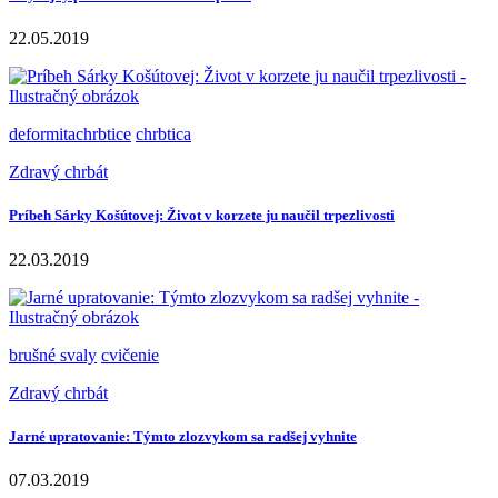
22.05.2019
deformitachrbtice
chrbtica
Zdravý chrbát
Príbeh Sárky Košútovej: Život v korzete ju naučil trpezlivosti
22.03.2019
brušné svaly
cvičenie
Zdravý chrbát
Jarné upratovanie: Týmto zlozvykom sa radšej vyhnite
07.03.2019