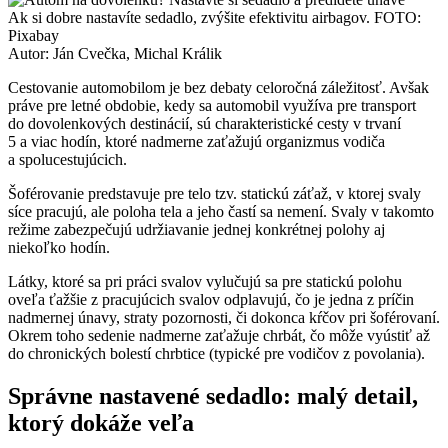
Ak si dobre nastavíte sedadlo, zvýšite efektivitu airbagov. FOTO:
Pixabay
Autor: Ján Cvečka, Michal Králik
Cestovanie automobilom je bez debaty celoročná záležitosť. Avšak
práve pre letné obdobie, kedy sa automobil využíva pre transport
do dovolenkových destinácií, sú charakteristické cesty v trvaní
5 a viac hodín, ktoré nadmerne zaťažujú organizmus vodiča
a spolucestujúcich.
Šoférovanie predstavuje pre telo tzv. statickú záťaž, v ktorej svaly
síce pracujú, ale poloha tela a jeho častí sa nemení. Svaly v takomto
režime zabezpečujú udržiavanie jednej konkrétnej polohy aj
niekoľko hodín.
Látky, ktoré sa pri práci svalov vylučujú sa pre statickú polohu
oveľa ťažšie z pracujúcich svalov odplavujú, čo je jedna z príčin
nadmernej únavy, straty pozornosti, či dokonca kŕčov pri šoférovaní.
Okrem toho sedenie nadmerne zaťažuje chrbát, čo môže vyústiť až
do chronických bolestí chrbtice (typické pre vodičov z povolania).
Správne nastavené sedadlo: malý detail,
ktorý dokáže veľa