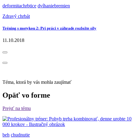
deformitachrbtice
dvíhaniebremien
Zdravý chrbát
Tréning s motykou 2: Pri práci v záhrade rozložte sily
11.10.2018
Téma, ktorá by vás mohla zaujímať
Opäť vo forme
Prejsť na tému
beh
chudnutie