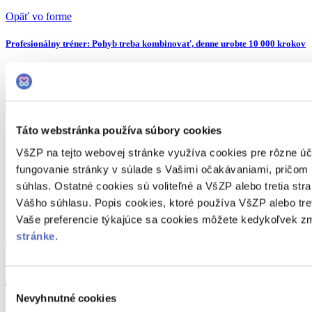
Opäť vo forme
Profesionálny tréner: Pohyb treba kombinovať, denne urobte 10 000 krokov
21.01.2022
Táto webstránka používa súbory cookies
strava
stravovanie
VšZP na tejto webovej stránke využíva cookies pre rôzne úč
Opäť vo forme
fungovanie stránky v súlade s Vašimi očakávaniami, pričom 
Výživová poradkyňa Mária Markeová radí: Takto sa po sviatkoch zaručene
súhlas. Ostatné cookies sú voliteľné a VšZP alebo tretia st
dostanete do formy
Vášho súhlasu. Popis cookies, ktoré používa VšZP alebo treti
Vaše preferencie týkajúce sa cookies môžete kedykoľvek zm
21.01.2022
stránke
.
jóga
mindfulness
Výber
Nevyhnutné cookies
súhlasu
Opäť vo forme