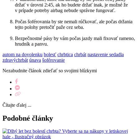
držať v úrovni 2:45, ak ho budete držať inak, je možné že
v prípade potreby airbag nebude správne fungovať.
Počas šoférovania by ste nemali rúčkovať, ale počas držania
tejto polohy pretočiť paže cez seba.
Bezpečnostné pásy by vám počas jazdy mali fixovať rameno,
hrudník a panvu.
autom na dovolenku
bolesť
chrbtica
chrbát
nastavenie sedadla
zdravýchrbát
únava
šoférovanie
Nezabudnite článok zdieľať so svojimi blízkymi
Čítajte ďalej ...
Podobné články