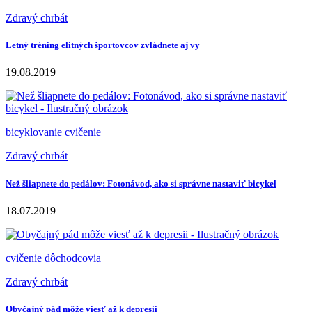
Zdravý chrbát
Letný tréning elitných športovcov zvládnete aj vy
19.08.2019
bicyklovanie
cvičenie
Zdravý chrbát
Než šliapnete do pedálov: Fotonávod, ako si správne nastaviť bicykel
18.07.2019
cvičenie
dôchodcovia
Zdravý chrbát
Obyčajný pád môže viesť až k depresii