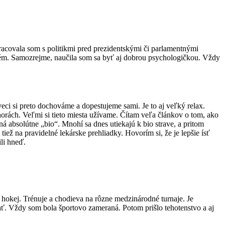
racovala som s politikmi pred prezidentskými či parlamentnými
blém. Samozrejme, naučila som sa byť aj dobrou psychologičkou. Vždy
i si preto dochováme a dopestujeme sami. Je to aj veľký relax.
rách. Veľmi si tieto miesta užívame. Čítam veľa článkov o tom, ako
 absolútne „bio“. Mnohí sa dnes utiekajú k bio strave, a pritom
ež na pravidelné lekárske prehliadky. Hovorím si, že je lepšie ísť
ili hneď.
 hokej. Trénuje a chodieva na rôzne medzinárodné turnaje. Je
ať. Vždy som bola športovo zameraná. Potom prišlo tehotenstvo a aj