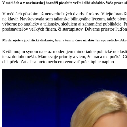
V médiách a v novinárskej brandži pôsobíte veľmi dlhé obdobie. Vaša práca s
V médiách pôsobím už neuveriteľných dvadsať rokov. V tejto brandži
na klavír. Navštevovala som talianske bilingválne lýceum, takže ply
výborne po anglicky a taliansky, sledujem aj zahraničné publikácie
predstaviteľov veľkých firiem, či startupistov. Dávame priestor ľuďom,
Moderujete aj politické diskusie, hoci v tomto čase už skôr len sporadicky. Ak
Kvôli mojim synom nateraz moderujem mimoriadne politické udalosti.
teraz do toho nešla. Mám svoje priority a viem, že práca ma počká. Cí
chlapček. Zatiaľ sa preto nechcem venovať práci úplne naplno.