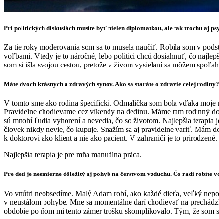
Pri politických diskusiách musíte byť nielen diplomatkou, ale tak trochu aj ps
Za tie roky moderovania som sa to musela naučiť. Robila som v podst
voľbami. Vtedy je to náročné, lebo politici chcú dosiahnuť, čo najl
som si išla svojou cestou, pretože v živom vysielaní sa môžem spoľa
Máte dvoch krásnych a zdravých synov. Ako sa staráte o zdravie celej rodiny?
V tomto sme ako rodina špecifickí. Odmalička som bola vďaka moje m
Pravidelne chodievame cez víkendy na dedinu. Máme tam rodinný dom,
sú mnohí ľudia vyhorení a nevedia, čo so životom. Najlepšia terapia 
človek nikdy nevie, čo kupuje. Snažím sa aj pravidelne variť. Mám do
k doktorovi ako klient a nie ako pacient. V zahraničí je to prirodzen
Najlepšia terapia je pre mňa manuálna práca.
Pre deti je nesmierne dôležitý aj pohyb na čerstvom vzduchu. Čo radi robíte 
Vo vnútri neobsedíme. Malý Adam robí, ako každé dieťa, veľký nepori
v neustálom pohybe. Mne sa momentálne darí chodievať na prechádzky.
obdobie po ňom mi tento zámer trošku skomplikovalo. Tým, že som s