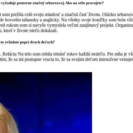
i vyžaduje pomerne značný sebarozvoj. Ako na sebe pracujete?
 som prežila celú svoju mladosť a značnú časť života. Otázku sebaro
nule hovorím taliansky a anglicky. Na všetky svoje koníčky som bola v
. Pred rokom som si navyše vymyslela veľmi zaujímavý projekt. Organiz
 ktorí v živote niečo dokázali.
o to zvládate popri dvoch deťoch?
 Reláciu Na telo som robila trinásť rokov každú nedeľu. Pre mňa je v
tim, že sa mi postupne vracia to, že sa svojim deťom intenzívne venuje