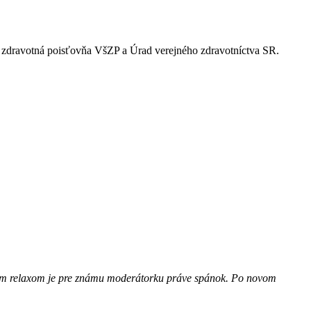
ia zdravotná poisťovňa VšZP a Úrad verejného zdravotníctva SR.
epším relaxom je pre známu moderátorku práve spánok. Po novom