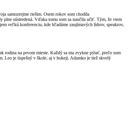
zvoja samozrejme riešim. Osem rokov som chodila
ždy plne sústredená. Vďaka tomu som sa naučila učiť. Tým, že viem
ujem veľkú konferenciu, kde hľadáme zaujímavých lídrov, speakrov,
šak rodina na prvom mieste. Každý sa ma zvykne pýtať, prečo som
m. Leo je úspešný v škole, aj v hokeji. Adamko je tiež skvelý