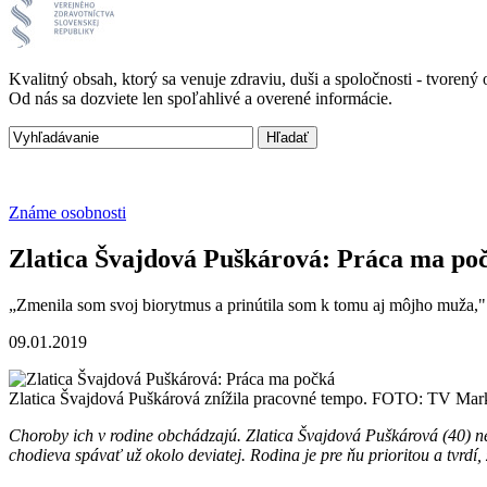
Kvalitný obsah, ktorý sa venuje zdraviu, duši a spoločnosti - tvore
Od nás sa dozviete len spoľahlivé a overené informácie.
Známe osobnosti
Zlatica Švajdová Puškárová: Práca ma po
„Zmenila som svoj biorytmus a prinútila som k tomu aj môjho muža,
09.01.2019
Zlatica Švajdová Puškárová znížila pracovné tempo. FOTO: TV Mar
Choroby ich v rodine obchádzajú. Zlatica Švajdová Puškárová (40) n
chodieva spávať už okolo deviatej. Rodina je pre ňu prioritou a tvrdí,