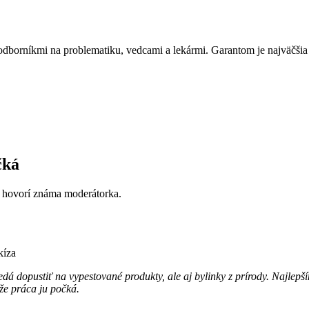
ný odborníkmi na problematiku, vedcami a lekármi. Garantom je najväčš
čká
" hovorí známa moderátorka.
kíza
edá dopustiť na vypestované produkty, ale aj bylinky z prírody. Najl
 že práca ju počká.