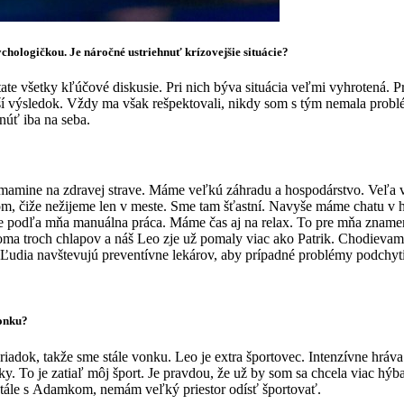
ychologičkou. Je náročné ustriehnuť krízovejšie situácie?
ate všetky kľúčové diskusie. Pri nich býva situácia veľmi vyhrotená. P
epší výsledok. Vždy ma však rešpektovali, nikdy som s tým nemala pro
hnúť iba na seba.
amine na zdravej strave. Máme veľkú záhradu a hospodárstvo. Veľa vec
 čiže nežijeme len v meste. Sme tam šťastní. Navyše máme chatu v ho
je podľa mňa manuálna práca. Máme čas aj na relax. To pre mňa znamená
ma troch chlapov a náš Leo zje už pomaly viac ako Patrik. Chodievam ti
é. Ľudia navštevujú preventívne lekárov, aby prípadné problémy podchyt
vonku?
adok, takže sme stále vonku. Leo je extra športovec. Intenzívne hráva
 To je zatiaľ môj šport. Je pravdou, že už by som sa chcela viac hýb
tále s Adamkom, nemám veľký priestor odísť športovať.