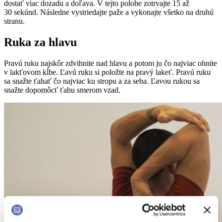
dostať viac dozadu a doľava. V tejto polohe zotrvajte 15 až
30 sekúnd. Následne vystriedajte paže a vykonajte všetko na druhú
stranu.
Ruka za hlavu
Pravú ruku najskôr zdvihnite nad hlavu a potom ju čo najviac ohnite
v lakťovom kĺbe. Ľavú ruku si položte na pravý lakeť. Pravú ruku
sa snažte ťahať čo najviac ku stropu a za seba. Ľavou rukou sa
snažte dopomôcť ťahu smerom vzad.