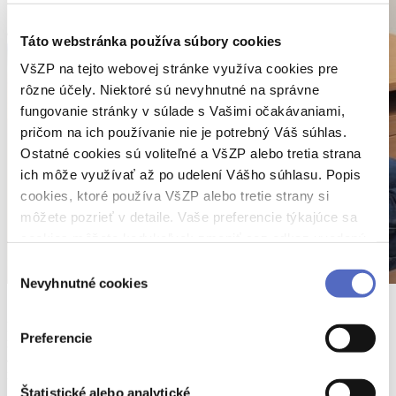
Táto webstránka používa súbory cookies
VšZP na tejto webovej stránke využíva cookies pre
rôzne účely. Niektoré sú nevyhnutné na správne
fungovanie stránky v súlade s Vašimi očakávaniami,
pričom na ich používanie nie je potrebný Váš súhlas.
Ostatné cookies sú voliteľné a VšZP alebo tretia strana
ich môže využívať až po udelení Vášho súhlasu. Popis
cookies, ktoré používa VšZP alebo tretie strany si
môžete pozrieť v detaile. Vaše preferencie týkajúce sa
cookies môžete kedykoľvek zmeniť cez odkaz uvedený
na tejto
stránke
.
Výber
Nevyhnutné cookies
súhlasu
S každým výdychom sa snažte ruky dostať viac dozadu a doľava.
Plecia nedvíhajte, naopak, nechajte ich uvoľnené, poprípade ich
Preferencie
mierne zatlačte smerom dolu. Následne vystriedajte paže
a vykonajte všetko na druhú stranu. Dávajte si pozor nato, aby ste
netlačili hlavu vpred, ale aby bola hlava stále predĺžením chrbtice.
Štatistické alebo analytické