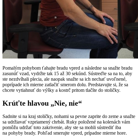
Pomalým pohybom ťahajte bradu vpred a následne sa snažte bradu
zasunúť vzad, vydržte tak 15 až 30 sekúnd. Sústreďte sa na to, aby
ste nezdvíhali plecia, ale naopak snažte sa ich nechať uvoľnené,
poprípade ich mierne zatlačiť smerom dolu. Predstavujte si, že sa
chcete vytiahnuť do výšky a kostrč pritom tlačíte do stoličky.
Krúťte hlavou „Nie, nie“
Sadnite si na kraj stoličky, nohami sa pevne zaprite do zeme a snažte
sa udržiavať vzpriamený chrbát. Ruky položené na kolenách vám
pomôžu udržať toto zakrivenie, aby ste sa mohli sústrediť iba
na pohyby brady. Pohľad smerujte vpred, prípadne mierne hore.