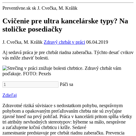
Preventívne.sk
sk
J. Cvečka, M. Králik
Cvičenie pre ultra kancelárske typy? Na
stoličke posediačky
J. Cvečka, M. Králik
Zdravý chrbát v práci
06.04.2019
Aj sedavá práca je pre chrbát riadna zaberačka. Týchto desať cvikov
vás môže zbaviť bolesti.
Páči sa
Zdieľaj
Zdravotné riziká súvisiace s nedostatkom pohybu, nesprávnym
pohybom a opakovaným preťažovaním chrbta nie sú zvyčajne
zjavné hneď na prvý pohľad. Práca v kancelárii pritom spĺňa všetky
tri atribúty nevhodných stereotypov: hýbeme sa málo, nesprávne
a zaťažujeme krčnú chrbticu i kríže. Sedavé
zamestnanie predstavuje pre chrbát riadnu zaberačku. Prevencia