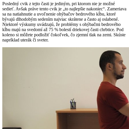
Posledný cvik z tejto časti je jediným, pri ktorom nie je možné
sedieť. Avšak práve tento cvik je „to najlepšie nakoniec“. Zameriava
sa na natiahnutie a uvoľnenie ohýbačov bedrového kĺbu, ktoré
bývajú dlhodobým sedením najviac skrátene a často aj oslabené.
Niektoré výskumy uvádzajú, že problémy s ohýbačmi bedrového
kĺbu majú na svedomí až 75 % bolestí driekovej časti chrbtice. Pod
koleno si môžete podložiť čokoľvek, čo zjemní tlak na zemi. Skúste
napríklad uterák či sveter.