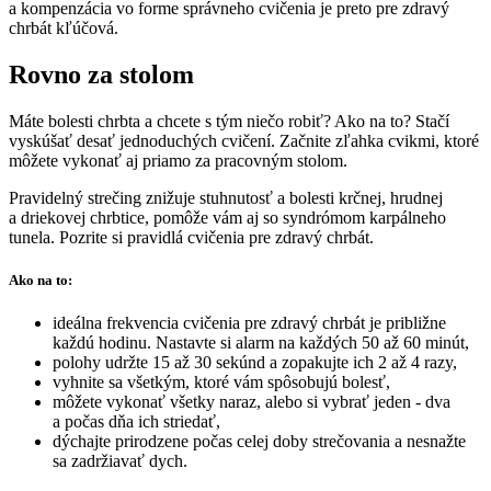
a kompenzácia vo forme správneho cvičenia je preto pre zdravý
chrbát kľúčová.
Rovno za stolom
Máte bolesti chrbta a chcete s tým niečo robiť? Ako na to? Stačí
vyskúšať desať jednoduchých cvičení. Začnite zľahka cvikmi, ktoré
môžete vykonať aj priamo za pracovným stolom.
Pravidelný strečing znižuje stuhnutosť a bolesti krčnej, hrudnej
a driekovej chrbtice, pomôže vám aj so syndrómom karpálneho
tunela. Pozrite si pravidlá cvičenia pre zdravý chrbát.
Ako na to:
ideálna frekvencia cvičenia pre zdravý chrbát je približne
každú hodinu. Nastavte si alarm na každých 50 až 60 minút,
polohy udržte 15 až 30 sekúnd a zopakujte ich 2 až 4 razy,
vyhnite sa všetkým, ktoré vám spôsobujú bolesť,
môžete vykonať všetky naraz, alebo si vybrať jeden - dva
a počas dňa ich striedať,
dýchajte prirodzene počas celej doby strečovania a nesnažte
sa zadržiavať dych.