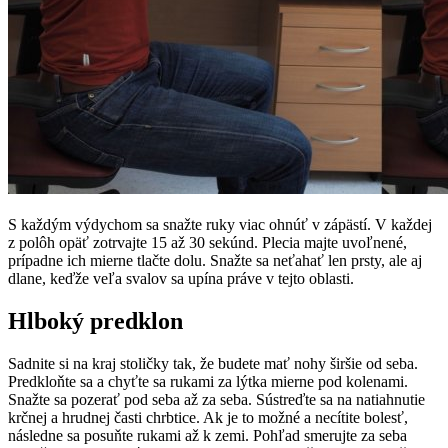
S každým výdychom sa snažte ruky viac ohnúť v zápästí. V každej
z polôh opäť zotrvajte 15 až 30 sekúnd. Plecia majte uvoľnené,
prípadne ich mierne tlačte dolu. Snažte sa neťahať len prsty, ale aj
dlane, keďže veľa svalov sa upína práve v tejto oblasti.
Hlboký predklon
Sadnite si na kraj stoličky tak, že budete mať nohy širšie od seba.
Predkloňte sa a chyťte sa rukami za lýtka mierne pod kolenami.
Snažte sa pozerať pod seba až za seba. Sústreďte sa na natiahnutie
krčnej a hrudnej časti chrbtice. Ak je to možné a necítite bolesť,
následne sa posuňte rukami až k zemi. Pohľad smerujte za seba