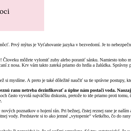
 pomôcť. Prvý mýtus je Vyťahovanie jazyka v bezvedomí. Je to nebezpeč
e! Človeku môžete vylomiť zuby alebo poraniť sánku. Namiesto toho m
ácaní z nosa. Krv vám takto zateká priamo do hrdla a žalúdka. Správny 
ež si myslíme. A preto je také dôležité naučiť sa tie správne postupy, k
eznú ranu netreba dezinfikovať a úplne nám postačí voda. Naozaj
ch často vyvolá najväčšiu diskusiu, pretože to ide priamo proti tomu, 
e.
nových poznatkov o hojení rán. Pri bežnej, čistej reznej rane je naším
pitnej vody. Predstavte si to ako jemné „vytopenie“ všetkého, čo do rany