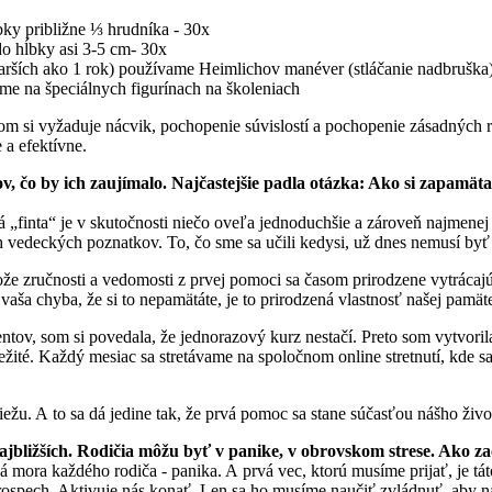
bky približne ⅓ hrudníka - 30x
do hĺbky asi 3-5 cm- 30x
starších ako 1 rok) používame Heimlichov manéver (stláčanie nadbruška
eme na špeciálnych figurínach na školeniach
om si vyžaduje nácvik, pochopenie súvislostí a pochopenie zásadných roz
 a efektívne.
v, čo by ich zaujímalo. Najčastejšie padla otázka: Ako si zapamät
á „finta“ je v skutočnosti niečo oveľa jednoduchšie a zároveň najmenej 
 vedeckých poznatkov. To, čo sme sa učili kedysi, už dnes nemusí byť 
tože zručnosti a vedomosti z prvej pomoci sa časom prirodzene vytráca
vaša chyba, že si to nepamätáte, je to prirodzená vlastnosť našej pamät
lientov, som si povedala, že jednorazový kurz nestačí. Preto som vytvoril
ité. Každý mesiac sa stretávame na spoločnom online stretnutí, kde sa
viežu. A to sa dá jedine tak, že prvá pomoc sa stane súčasťou nášho ži
najbližších. Rodičia môžu byť v panike, v obrovskom strese. Ako 
 mora každého rodiča - panika. A prvá vec, ktorú musíme prijať, je táto:
ospech. Aktivuje nás konať. Len sa ho musíme naučiť zvládnuť, aby nás