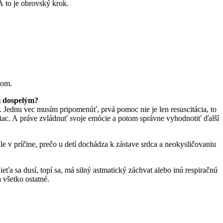
A to je obrovský krok.
žom.
i dospelým?
 Jednu vec musím pripomenúť, prvá pomoc nie je len resuscitácia, to
viac. A práve zvládnuť svoje emócie a potom správne vyhodnotiť ďalší
ale v príčine, prečo u detí dochádza k zástave srdca a neokysličovaniu
ťa sa dusí, topí sa, má silný astmatický záchvat alebo inú respiračnú
a všetko ostatné.