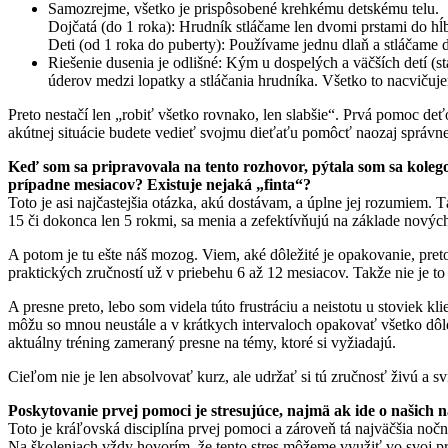
Samozrejme, všetko je prispôsobené krehkému detskému telu.
Dojčatá (do 1 roka): Hrudník stláčame len dvomi prstami do hĺ
Deti (od 1 roka do puberty): Používame jednu dlaň a stláčame 
Riešenie dusenia je odlišné: Kým u dospelých a väčších detí (
úderov medzi lopatky a stláčania hrudníka. Všetko to nacvičuj
Preto nestačí len „robiť všetko rovnako, len slabšie“. Prvá pomoc deť
akútnej situácie budete vedieť svojmu dieťaťu pomôcť naozaj správne
Keď som sa pripravovala na tento rozhovor, pýtala som sa kolego
prípadne mesiacov? Existuje nejaká „finta“?
Toto je asi najčastejšia otázka, akú dostávam, a úplne jej rozumiem. T
15 či dokonca len 5 rokmi, sa menia a zefektívňujú na základe nových
A potom je tu ešte náš mozog. Viem, aké dôležité je opakovanie, pre
praktických zručností už v priebehu 6 až 12 mesiacov. Takže nie je to 
A presne preto, lebo som videla túto frustráciu a neistotu u stoviek k
môžu so mnou neustále a v krátkych intervaloch opakovať všetko dôlež
aktuálny tréning zameraný presne na témy, ktoré si vyžiadajú.
Cieľom nie je len absolvovať kurz, ale udržať si tú zručnosť živú a s
Poskytovanie prvej pomoci je stresujúce, najmä ak ide o našich 
Toto je kráľovská disciplína prvej pomoci a zároveň tá najväčšia nočná
Na školeniach vždy hovorím, že tento stres môžeme využiť vo svoj pr