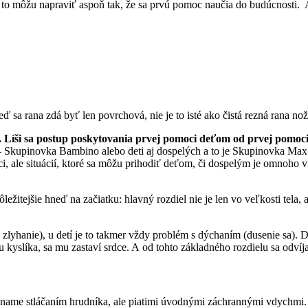
že to môžu napraviť aspoň tak, že sa prvú pomoc naučia do budúcnosti. 
eď sa rana zdá byť len povrchová, nie je to isté ako čistá rezná rana no
 Líši sa postup poskytovania prvej pomoci deťom od prvej pomoc
 - Skupinovka Bambino alebo deti aj dospelých a to je Skupinovka Max.
i, ale situácií, ktoré sa môžu prihodiť deťom, či dospelým je omnoho 
ležitejšie hneď na začiatku: hlavný rozdiel nie je len vo veľkosti tela, 
lyhanie), u detí je to takmer vždy problém s dýchaním (dusenie sa). Die
 kyslíka, sa mu zastaví srdce. A od tohto základného rozdielu sa odvíj
číname stláčaním hrudníka, ale piatimi úvodnými záchrannými vdychmi.