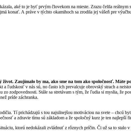
 ukázala, aké to je byť prvým človekom na mieste. Zrazu čelila reálny
jmä konať. A práve v týchto okamihoch sa zrodila jej vášeň pre výučbu 
ný život. Zaujímalo by ma, ako sme na tom ako spoločnosť. Máte p
 a ľudskosť v nás sú, no často ich prevalcuje obrovský strach a neisto
u zo zodpovednosti. Stále sa stretávam s tým, že ľudia si myslia, že
 než príde záchranka.
í rodičia. Tí prichádzajú s tou najsilnejšou motiváciou na svete – chcú
ečnosť a zdravie tímu sú základom a že spoločný kurz je ten najlepší fi
 situáciu, ktorú nedokázali zvládnuť z rôznych príčin. Či už sa to stalo 