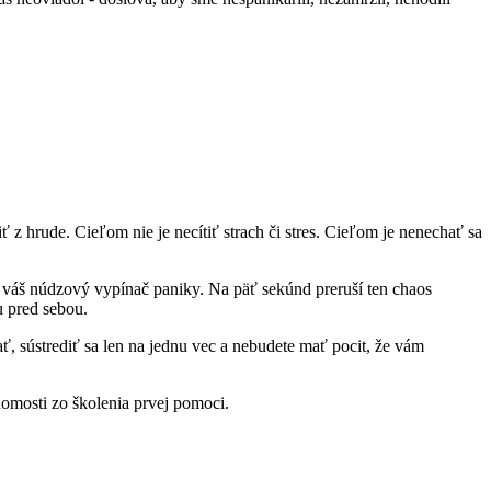
 z hrude. Cieľom nie je necítiť strach či stres. Cieľom je nenechať sa
ú váš núdzový vypínač paniky. Na päť sekúnd preruší ten chaos
u pred sebou.
ať, sústrediť sa len na jednu vec a nebudete mať pocit, že vám
domosti zo školenia prvej pomoci.