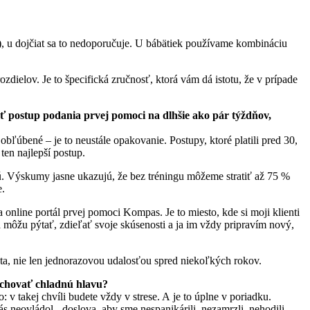
), u dojčiat sa to nedoporučuje. U bábätiek používame kombináciu
dielov. Je to špecifická zručnosť, ktorá vám dá istotu, že v prípade
ať postup podania prvej pomoci na dlhšie ako pár týždňov,
obľúbené – je to neustále opakovanie. Postupy, ktoré platili pred 30,
ten najlepší postup.
jú. Výskumy jasne ukazujú, že bez tréningu môžeme stratiť až 75 %
e.
a online portál prvej pomoci Kompas. Je to miesto, kde si moji klienti
 môžu pýtať, zdieľať svoje skúsenosti a ja im vždy pripravím nový,
vota, nie len jednorazovou udalosťou spred niekoľkých rokov.
zachovať chladnú hlavu?
 v takej chvíli budete vždy v strese. A je to úplne v poriadku.
 neovládol - doslova, aby sme nespanikárili, nezamrzli, nehodili