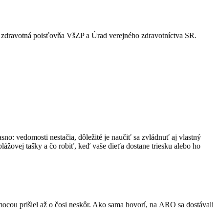
ia zdravotná poisťovňa VšZP a Úrad verejného zdravotníctva SR.
no: vedomosti nestačia, dôležité je naučiť sa zvládnuť aj vlastný
plážovej tašky a čo robiť, keď vaše dieťa dostane triesku alebo ho
ocou prišiel až o čosi neskôr. Ako sama hovorí, na ARO sa dostávali