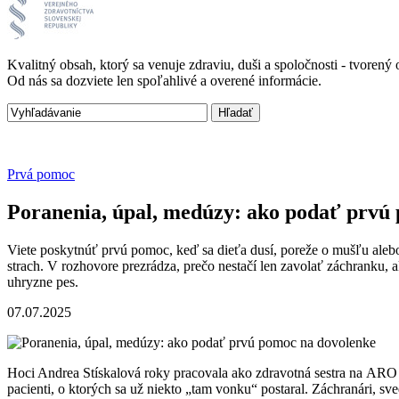
Kvalitný obsah, ktorý sa venuje zdraviu, duši a spoločnosti - tvore
Od nás sa dozviete len spoľahlivé a overené informácie.
Prvá pomoc
Poranenia, úpal, medúzy: ako podať prvú
Viete poskytnúť prvú pomoc, keď sa dieťa dusí, poreže o mušľu alebo 
strach. V rozhovore prezrádza, prečo nestačí len zavolať záchranku, ak
uhryzne pes.
07.07.2025
Hoci Andrea Stískalová roky pracovala ako zdravotná sestra na ARO 
pacienti, o ktorých sa už niekto „tam vonku“ postaral. Záchranári, sv