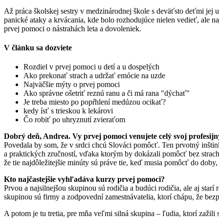
Až práca školskej sestry v medzinárodnej škole s deväťsto deťmi jej
panické ataky a krvácania, kde bolo rozhodujúce nielen vedieť, ale na
prvej pomoci o nástrahách leta a dovoleniek.
V článku sa dozviete
Rozdiel v prvej pomoci u detí a u dospelých
Ako prekonať strach a udržať emócie na uzde
Najväčšie mýty o prvej pomoci
Ako správne ošetriť reznú ranu a či má rana "dýchať"
Je treba miesto po popŕhlení medúzou ocikať?
kedy ísť s trieskou k lekárovi
Čo robiť po uhryznutí zvieraťom
Dobrý deň, Andrea. Vy prvej pomoci venujete celý svoj profesij
Povedala by som, že v srdci chcú Slováci pomôcť. Ten prvotný inštinkt
a praktických zručností, vďaka ktorým by dokázali pomôcť bez strach
že tie najdôležitejšie minúty sú práve tie, keď musia pomôcť do doby,
Kto najčastejšie vyhľadáva kurzy prvej pomoci?
Prvou a najsilnejšou skupinou sú rodičia a budúci rodičia, ale aj star
skupinou sú firmy a zodpovední zamestnávatelia, ktorí chápu, že bezp
A potom je tu tretia, pre mňa veľmi silná skupina – ľudia, ktorí zažili