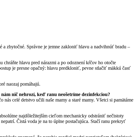
né a zbytočné. Správne je jemne zakloniť hlavu a nadvihnúť bradu –
u chráňte hlavu pred nárazmi a po odoznení kŕčov ho otočte
postup je presne opačný: hlavu predkloniť, pevne stlačiť mäkkú časť
toré naozaj pomáhajú.
 nám nič nehrozí, keď ranu neošetríme dezinfekciou?
čo nás celé detstvo učili naše mamy a staré mamy. Všetci si pamätáme
 absolútne najdôležitejším cieľom mechanicky odstrániť nečistoty
 nepatrí. Čistá voda je na to úplne postačujúca. Stačí ranu prekryť