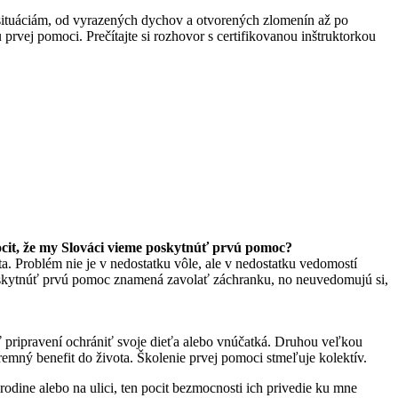
m situáciám, od vyrazených dychov a otvorených zlomenín až po
prvej pomoci. Prečítajte si rozhovor s certifikovanou inštruktorkou
ocit, že my Slováci vieme poskytnúť prvú pomoc?
ta. Problém nie je v nedostatku vôle, ale v nedostatku vedomostí
 poskytnúť prvú pomoc znamená zavolať záchranku, no neuvedomujú si,
 byť pripravení ochrániť svoje dieťa alebo vnúčatká. Druhou veľkou
remný benefit do života. Školenie prvej pomoci stmeľuje kolektív.
v rodine alebo na ulici, ten pocit bezmocnosti ich privedie ku mne