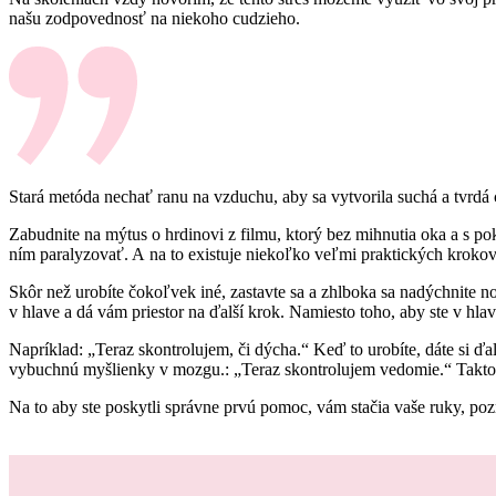
našu zodpovednosť na niekoho cudzieho.
Stará metóda nechať ranu na vzduchu, aby sa vytvorila suchá a tvrdá c
Zabudnite na mýtus o hrdinovi z filmu, ktorý bez mihnutia oka a s pok
ním paralyzovať. A na to existuje niekoľko veľmi praktických krokov,
Skôr než urobíte čokoľvek iné, zastavte sa a zhlboka sa nadýchnite 
v hlave a dá vám priestor na ďalší krok. Namiesto toho, aby ste v hl
Napríklad: „Teraz skontrolujem, či dýcha.“ Keď to urobíte, dáte si ďa
vybuchnú myšlienky v mozgu.: „Teraz skontrolujem vedomie.“ Takto 
Na to aby ste poskytli správne prvú pomoc, vám stačia vaše ruky, po