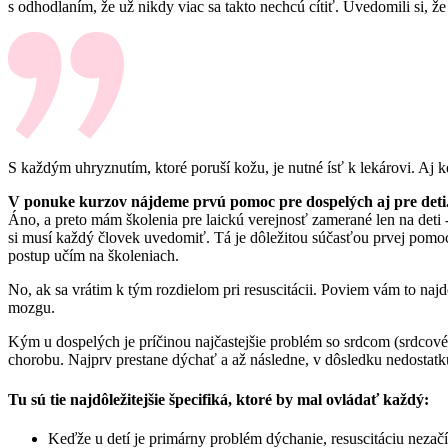
s odhodlaním, že už nikdy viac sa takto nechcú cítiť. Uvedomili si, 
S každým uhryznutím, ktoré poruší kožu, je nutné ísť k lekárovi. Aj k
V ponuke kurzov nájdeme prvú pomoc pre dospelých aj pre deti.
Áno, a preto mám školenia pre laickú verejnosť zamerané len na deti
si musí každý človek uvedomiť. Tá je dôležitou súčasťou prvej pomoc
postup učím na školeniach.
No, ak sa vrátim k tým rozdielom pri resuscitácii. Poviem vám to najdô
mozgu.
Kým u dospelých je príčinou najčastejšie problém so srdcom (srdcové z
chorobu. Najprv prestane dýchať a až následne, v dôsledku nedostatku
Tu sú tie najdôležitejšie špecifiká, ktoré by mal ovládať každý:
Keďže u detí je primárny problém dýchanie, resuscitáciu neza