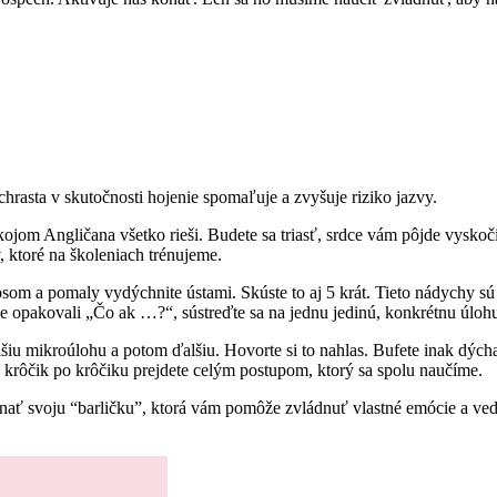
hrasta v skutočnosti hojenie spomaľuje a zvyšuje riziko jazvy.
ojom Angličana všetko rieši. Budete sa triasť, srdce vám pôjde vyskočiť
 ktoré na školeniach trénujeme.
nosom a pomaly vydýchnite ústami. Skúste to aj 5 krát. Tieto nádychy s
ave opakovali „Čo ak …?“, sústreďte sa na jednu jedinú, konkrétnu úloh
lšiu mikroúlohu a potom ďalšiu. Hovorte si to nahlas. Bufete inak dých
krôčik po krôčiku prejdete celým postupom, ktorý sa spolu naučíme.
znať svoju “barličku”, ktorá vám pomôže zvládnuť vlastné emócie a ve