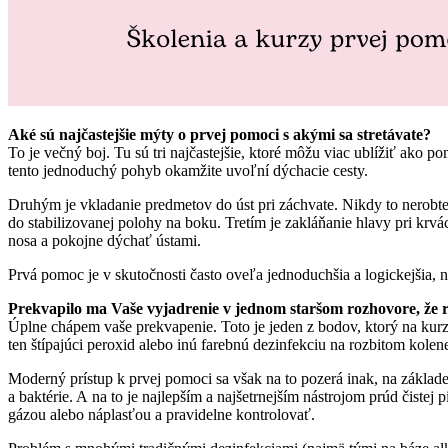
Aké sú najčastejšie mýty o prvej pomoci s akými sa stretávate?
To je večný boj. Tu sú tri najčastejšie, ktoré môžu viac ublížiť ako
tento jednoduchý pohyb okamžite uvoľní dýchacie cesty.
Druhým je vkladanie predmetov do úst pri záchvate. Nikdy to nerobt
do stabilizovanej polohy na boku. Tretím je zakláňanie hlavy pri krv
nosa a pokojne dýchať ústami.
Prvá pomoc je v skutočnosti často oveľa jednoduchšia a logickejšia, n
Prekvapilo ma Vaše vyjadrenie v jednom staršom rozhovore, že r
Úplne chápem vaše prekvapenie. Toto je jeden z bodov, ktorý na kurzo
ten štípajúci peroxid alebo inú farebnú dezinfekciu na rozbitom kolen
Moderný prístup k prvej pomoci sa však na to pozerá inak, na základe 
a baktérie. A na to je najlepším a najšetrnejším nástrojom prúd čistej 
gázou alebo náplasťou a pravidelne kontrolovať.