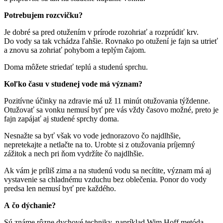
Potrebujem rozcvičku?
Je dobré sa pred otužením v prírode rozohriať a rozprúdiť krv.
Do vody sa tak vchádza ľahšie. Rovnako po otužení je fajn sa utrieť
a znovu sa zohriať pohybom a teplým čajom.
Doma môžete striedať teplú a studenú sprchu.
Koľko času v studenej vode má význam?
Pozitívne účinky na zdravie má už 11 minút otužovania týždenne.
Otužovať sa vonku nemusí byť pre vás vždy časovo možné, preto je
fajn zapájať aj studené sprchy doma.
Nesnažte sa byť však vo vode jednorazovo čo najdlhšie,
nepretekajte a netlačte na to. Urobte si z otužovania príjemný
zážitok a nech pri ňom vydržíte čo najdlhšie.
Ak vám je príliš zima a na studenú vodu sa necítite, význam má aj
vystavenie sa chladnému vzduchu bez oblečenia. Ponor do vody
predsa len nemusí byť pre každého.
A čo dýchanie?
Sú známe rôzne dychové techniky, napríklad Wim Hoff metóda,