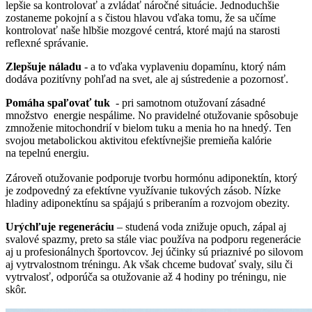
lepšie sa kontrolovať a zvládať náročné situácie. Jednoduchšie
zostaneme pokojní a s čistou hlavou vďaka tomu, že sa učíme
kontrolovať naše hlbšie mozgové centrá, ktoré majú na starosti
reflexné správanie.
Zlepšuje náladu
- a to vďaka vyplaveniu dopamínu, ktorý nám
dodáva pozitívny pohľad na svet, ale aj sústredenie a pozornosť.
Pomáha spaľovať tuk
- pri samotnom otužovaní zásadné
množstvo energie nespálime. No pravidelné otužovanie spôsobuje
zmnoženie mitochondrií v bielom tuku a menia ho na hnedý. Ten
svojou metabolickou aktivitou efektívnejšie premieňa kalórie
na tepelnú energiu.
Zároveň otužovanie podporuje tvorbu hormónu adiponektín, ktorý
je zodpovedný za efektívne využívanie tukových zásob. Nízke
hladiny adiponektínu sa spájajú s priberaním a rozvojom obezity.
Urýchľuje regeneráciu
– studená voda znižuje opuch, zápal aj
svalové spazmy, preto sa stále viac používa na podporu regenerácie
aj u profesionálnych športovcov. Jej účinky sú priaznivé po silovom
aj vytrvalostnom tréningu. Ak však chceme budovať svaly, silu či
vytrvalosť, odporúča sa otužovanie až 4 hodiny po tréningu, nie
skôr.