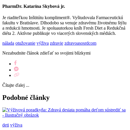
PharmDr. Katarína Skybová jr.
Je riaditeľkou Inštitútu kompliment®. Vyštudovala Farmaceutickú
fakultu v Bratislave. Dlhodobo sa venuje zdravému životnému štýlu
a redukcii hmotnosti. Je spoluautorkou kníh Fresh Diet a Redukčná
diéta 2. Aktívne publikuje vo viacerých slovenských médiách.
nálada
otužovanie
výživa
zdravie
zdravoasosrdcom
Nezabudnite článok zdieľať so svojimi blízkymi
Čítajte ďalej ...
Podobné články
deti
výživa