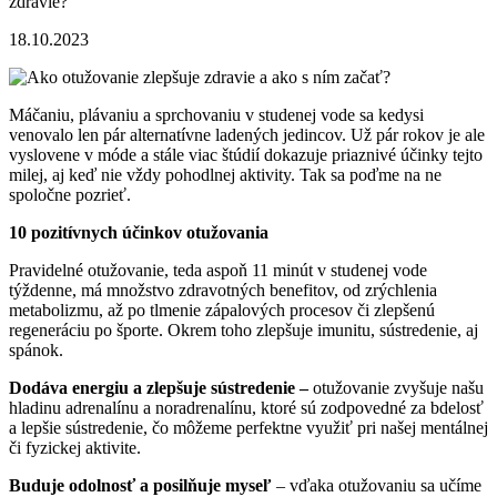
zdravie?
18.10.2023
Máčaniu, plávaniu a sprchovaniu v studenej vode sa kedysi
venovalo len pár alternatívne ladených jedincov. Už pár rokov je ale
vyslovene v móde a stále viac štúdií dokazuje priaznivé účinky tejto
milej, aj keď nie vždy pohodlnej aktivity. Tak sa poďme na ne
spoločne pozrieť.
10 pozitívnych účinkov otužovania
Pravidelné otužovanie, teda aspoň 11 minút v studenej vode
týždenne, má množstvo zdravotných benefitov, od zrýchlenia
metabolizmu, až po tlmenie zápalových procesov či zlepšenú
regeneráciu po športe. Okrem toho zlepšuje imunitu, sústredenie, aj
spánok.
Dodáva energiu a zlepšuje sústredenie –
otužovanie zvyšuje našu
hladinu adrenalínu a noradrenalínu, ktoré sú zodpovedné za bdelosť
a lepšie sústredenie, čo môžeme perfektne využiť pri našej mentálnej
či fyzickej aktivite.
Buduje odolnosť a posilňuje myseľ
– vďaka otužovaniu sa učíme