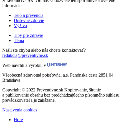
zdravotníctva SR. Od nás sa dozviete len spoľahlivé a overené
informácie.
Telo a prevencia
Duševné zdravie
Výživa
Tipy pre zdravie
Téma
Našli ste chybu alebo nás chcete kontaktovať?
redakcia@preventivne.sk
Web navrhli a vyrobili v
Všeobecná zdravotná poisťovňa, a.s. Panónska cesta 2851 04,
Bratislava
Copyright © 2022 Preventivne.sk Kopírovanie, šírenie
a publikovanie obsahu bez predchádzajúceho písomného súhlasu
prevádzkovateľa je zakázané.
Nastavenia cookies
Hore