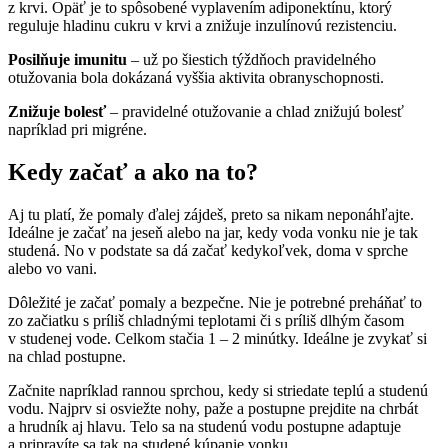
z krvi. Opäť je to spôsobené vyplavením adiponektínu, ktorý
reguluje hladinu cukru v krvi a znižuje inzulínovú rezistenciu.
Posilňuje imunitu
– už po šiestich týždňoch pravidelného
otužovania bola dokázaná vyššia aktivita obranyschopnosti.
Znižuje bolesť
– pravidelné otužovanie a chlad znižujú bolesť
napríklad pri migréne.
Kedy začať a ako na to?
Aj tu platí, že pomaly ďalej zájdeš, preto sa nikam neponáhľajte.
Ideálne je začať na jeseň alebo na jar, kedy voda vonku nie je tak
studená. No v podstate sa dá začať kedykoľvek, doma v sprche
alebo vo vani.
Dôležité je začať pomaly a bezpečne. Nie je potrebné preháňať to
zo začiatku s príliš chladnými teplotami či s príliš dlhým časom
v studenej vode. Celkom stačia 1 – 2 minútky. Ideálne je zvykať si
na chlad postupne.
Začnite napríklad rannou sprchou, kedy si striedate teplú a studenú
vodu. Najprv si osviežte nohy, paže a postupne prejdite na chrbát
a hrudník aj hlavu. Telo sa na studenú vodu postupne adaptuje
a pripravíte sa tak na studené kúpanie vonku.