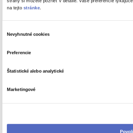
strany si môžete pozrieť v detaile. Vaše preferencie týkaj
na tejto
stránke
.
Výber
Nevyhnutné cookies
súhlasu
Preferencie
Štatistické alebo analytické
Marketingové
Povoli