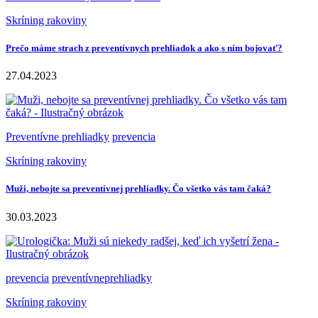
Skríning rakoviny
Prečo máme strach z preventívnych prehliadok a ako s ním bojovať?
27.04.2023
Preventívne prehliadky
prevencia
Skríning rakoviny
Muži, nebojte sa preventívnej prehliadky. Čo všetko vás tam čaká?
30.03.2023
prevencia
preventívneprehliadky
Skríning rakoviny