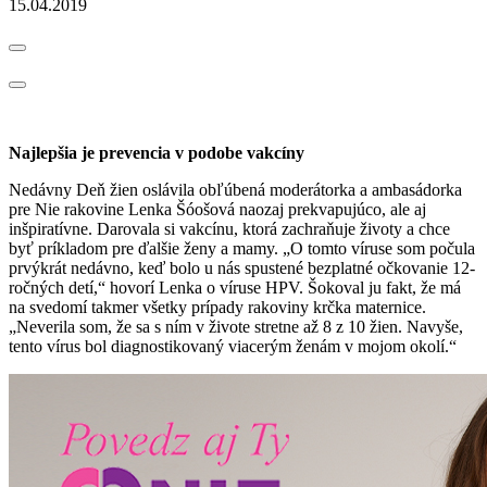
15.04.2019
Najlepšia je prevencia v podobe vakcíny
Nedávny Deň žien oslávila obľúbená moderátorka a ambasádorka
pre Nie rakovine Lenka Šóošová naozaj prekvapujúco, ale aj
inšpiratívne. Darovala si vakcínu, ktorá zachraňuje životy a chce
byť príkladom pre ďalšie ženy a mamy. „O tomto víruse som počula
prvýkrát nedávno, keď bolo u nás spustené bezplatné očkovanie 12-
ročných detí,“ hovorí Lenka o víruse HPV. Šokoval ju fakt, že má
na svedomí takmer všetky prípady rakoviny krčka maternice.
„Neverila som, že sa s ním v živote stretne až 8 z 10 žien. Navyše,
tento vírus bol diagnostikovaný viacerým ženám v mojom okolí.“