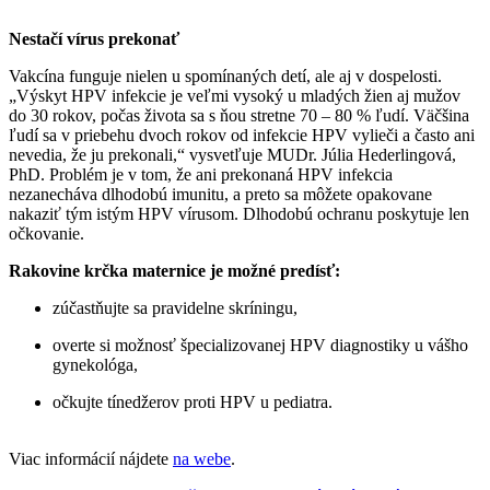
Nestačí vírus prekonať
Vakcína funguje nielen u spomínaných detí, ale aj v dospelosti.
„Výskyt HPV infekcie je veľmi vysoký u mladých žien aj mužov
do 30 rokov, počas života sa s ňou stretne 70 – 80 % ľudí. Väčšina
ľudí sa v priebehu dvoch rokov od infekcie HPV vylieči a často ani
nevedia, že ju prekonali,“ vysvetľuje MUDr. Júlia Hederlingová,
PhD. Problém je v tom, že ani prekonaná HPV infekcia
nezanecháva dlhodobú imunitu, a preto sa môžete opakovane
nakaziť tým istým HPV vírusom. Dlhodobú ochranu poskytuje len
očkovanie.
Rakovine krčka maternice je možné predísť:
zúčastňujte sa pravidelne skríningu,
overte si možnosť špecializovanej HPV diagnostiky u vášho
gynekológa,
očkujte tínedžerov proti HPV u pediatra.
Viac informácií nájdete
na webe
.