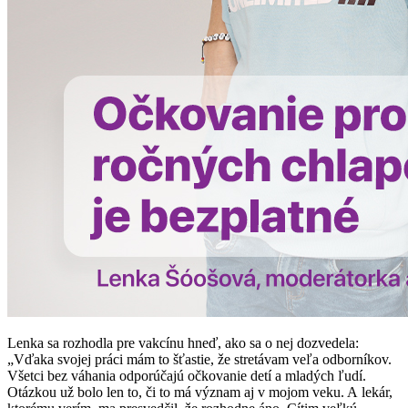
Lenka sa rozhodla pre vakcínu hneď, ako sa o nej dozvedela:
„Vďaka svojej práci mám to šťastie, že stretávam veľa odborníkov.
Všetci bez váhania odporúčajú očkovanie detí a mladých ľudí.
Otázkou už bolo len to, či to má význam aj v mojom veku. A lekár,