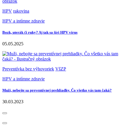
HPV
rakovina
HPV a intímne zdravie
Bozk, uterák či ruky? Aj tak sa šíri HPV vírus
05.05.2025
Preventívka bez výhovoriek
VšZP
HPV a intímne zdravie
Muži, nebojte sa preventívnej prehliadky. Čo všetko vás tam čaká?
30.03.2023