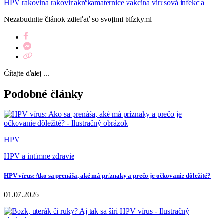
HPV
rakovina
rakovinakrčkamaternice
vakcína
vírusová infekcia
Nezabudnite článok zdieľať so svojimi blízkymi
Čítajte ďalej ...
Podobné články
HPV
HPV a intímne zdravie
HPV vírus: Ako sa prenáša, aké má príznaky a prečo je očkovanie dôležité?
01.07.2026