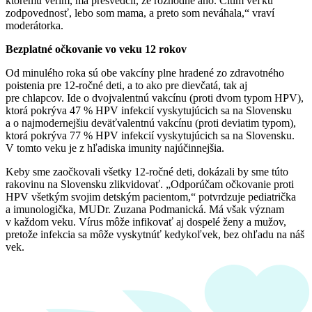
ktorému verím, ma presvedčil, že rozhodne áno. Cítim veľkú
zodpovednosť, lebo som mama, a preto som neváhala,“ vraví
moderátorka.
Bezplatné očkovanie vo veku 12 rokov
Od minulého roka sú obe vakcíny plne hradené zo zdravotného
poistenia pre 12-ročné deti, a to ako pre dievčatá, tak aj
pre chlapcov. Ide o dvojvalentnú vakcínu (proti dvom typom HPV),
ktorá pokrýva 47 % HPV infekcií vyskytujúcich sa na Slovensku
a o najmodernejšiu deväťvalentnú vakcínu (proti deviatim typom),
ktorá pokrýva 77 % HPV infekcií vyskytujúcich sa na Slovensku.
V tomto veku je z hľadiska imunity najúčinnejšia.
Keby sme zaočkovali všetky 12-ročné deti, dokázali by sme túto
rakovinu na Slovensku zlikvidovať. „Odporúčam očkovanie proti
HPV všetkým svojim detským pacientom,“ potvrdzuje pediatrička
a imunologička, MUDr. Zuzana Podmanická. Má však význam
v každom veku. Vírus môže infikovať aj dospelé ženy a mužov,
pretože infekcia sa môže vyskytnúť kedykoľvek, bez ohľadu na náš
vek.