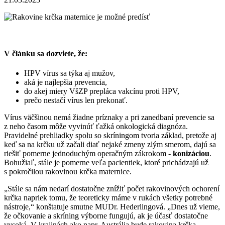
V článku sa dozviete, že:
HPV vírus sa týka aj mužov,
aká je najlepšia prevencia,
do akej miery VšZP prepláca vakcínu proti HPV,
prečo nestačí vírus len prekonať.
Vírus väčšinou nemá žiadne príznaky a pri zanedbaní prevencie sa
z neho časom môže vyvinúť ťažká onkologická diagnóza.
Pravidelné prehliadky spolu so skríningom tvoria základ, pretože aj
keď sa na krčku už začali diať nejaké zmeny zlým smerom, dajú sa
riešiť pomerne jednoduchým operačným zákrokom -
konizáciou
.
Bohužiaľ, stále je pomerne veľa pacientiek, ktoré prichádzajú už
s pokročilou rakovinou krčka maternice.
„Stále sa nám nedarí dostatočne znížiť počet rakovinových ochorení
krčka napriek tomu, že teoreticky máme v rukách všetky potrebné
nástroje,“ konštatuje smutne MUDr. Hederlingová. „Dnes už vieme,
že očkovanie a skríning výborne fungujú, ak je účasť dostatočne
vysoká. V krajinách ako napr. Austrália bude rakovina krčka