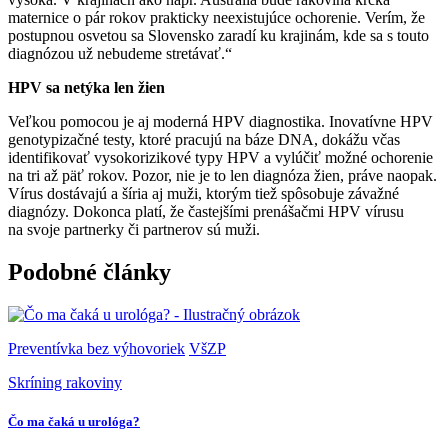
maternice o pár rokov prakticky neexistujúce ochorenie. Verím, že
postupnou osvetou sa Slovensko zaradí ku krajinám, kde sa s touto
diagnózou už nebudeme stretávať.“
HPV sa netýka len žien
Veľkou pomocou je aj moderná HPV diagnostika. Inovatívne HPV
genotypizačné testy, ktoré pracujú na báze DNA, dokážu včas
identifikovať vysokorizikové typy HPV a vylúčiť možné ochorenie
na tri až päť rokov. Pozor, nie je to len diagnóza žien, práve naopak.
Vírus dostávajú a šíria aj muži, ktorým tiež spôsobuje závažné
diagnózy. Dokonca platí, že častejšími prenášačmi HPV vírusu
na svoje partnerky či partnerov sú muži.
Podobné články
Preventívka bez výhovoriek
VšZP
Skríning rakoviny
Čo ma čaká u urológa?