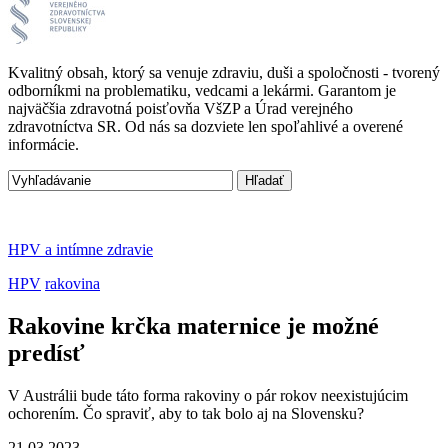
Kvalitný obsah, ktorý sa venuje zdraviu, duši a spoločnosti - tvorený
odborníkmi na problematiku, vedcami a lekármi. Garantom je
najväčšia zdravotná poisťovňa VšZP a Úrad verejného
zdravotníctva SR. Od nás sa dozviete len spoľahlivé a overené
informácie.
HPV a intímne zdravie
HPV
rakovina
Rakovine krčka maternice je možné
predísť
V Austrálii bude táto forma rakoviny o pár rokov neexistujúcim
ochorením. Čo spraviť, aby to tak bolo aj na Slovensku?
21.03.2023