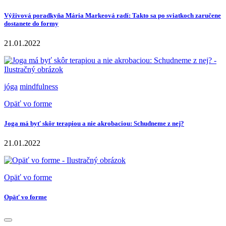
Výživová poradkyňa Mária Markeová radí: Takto sa po sviatkoch zaručene
dostanete do formy
21.01.2022
jóga
mindfulness
Opäť vo forme
Joga má byť skôr terapiou a nie akrobaciou: Schudneme z nej?
21.01.2022
Opäť vo forme
Opäť vo forme