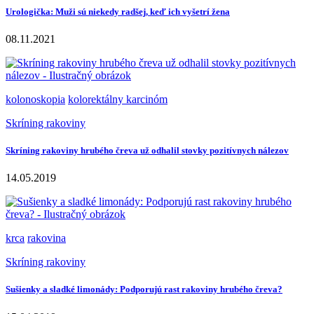
Urologička: Muži sú niekedy radšej, keď ich vyšetrí žena
08.11.2021
kolonoskopia
kolorektálny karcinóm
Skríning rakoviny
Skríning rakoviny hrubého čreva už odhalil stovky pozitívnych nálezov
14.05.2019
krca
rakovina
Skríning rakoviny
Sušienky a sladké limonády: Podporujú rast rakoviny hrubého čreva?