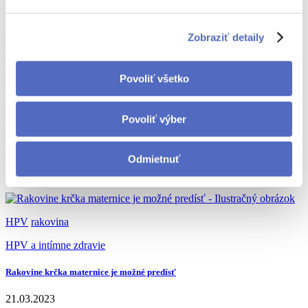
Bozk, uterák či ruky? Aj tak sa šíri HPV vírus
Zobraziť detaily
05.05.2025
Povoliť všetko
HPV
gynekológia
Povoliť výber
Zdravé prsia
Povedzte NIE rakovine krčka maternice
Odmietnuť
25.11.2024
HPV
rakovina
HPV a intímne zdravie
Rakovine krčka maternice je možné predísť
21.03.2023