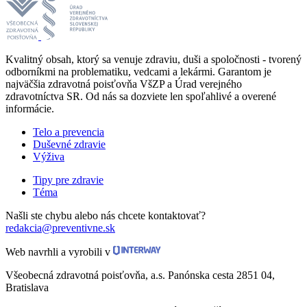
Kvalitný obsah, ktorý sa venuje zdraviu, duši a spoločnosti - tvorený
odborníkmi na problematiku, vedcami a lekármi. Garantom je
najväčšia zdravotná poisťovňa VšZP a Úrad verejného
zdravotníctva SR. Od nás sa dozviete len spoľahlivé a overené
informácie.
Telo a prevencia
Duševné zdravie
Výživa
Tipy pre zdravie
Téma
Našli ste chybu alebo nás chcete kontaktovať?
redakcia@preventivne.sk
Web navrhli a vyrobili v
Všeobecná zdravotná poisťovňa, a.s. Panónska cesta 2851 04,
Bratislava