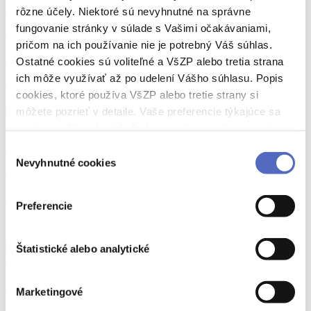
HPV
rôzne účely. Niektoré sú nevyhnutné na správne
fungovanie stránky v súlade s Vašimi očakávaniami,
HPV a intímne zdravie
pričom na ich používanie nie je potrebný Váš súhlas.
HPV vírus: Ako sa prenáša, aké má príznaky a prečo je očkovanie dôležité?
Ostatné cookies sú voliteľné a VšZP alebo tretia strana
ich môže využívať až po udelení Vášho súhlasu. Popis
01.07.2026
cookies, ktoré používa VšZP alebo tretie strany si
môžete pozrieť v detaile. Vaše preferencie týkajúce sa
cookies môžete kedykoľvek zmeniť cez odkaz uvedený
na tejto
stránke
.
HPV
očkovanie
Výber
Nevyhnutné cookies
súhlasu
Aktuality
HPV: malý vírus, veľké riziká. VšZP Príspevok až do 24 rokov
Preferencie
21.08.2025
Štatistické alebo analytické
HPV
rakovina
Marketingové
HPV a intímne zdravie