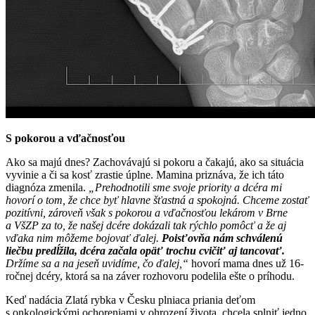
S pokorou a vďačnosťou
Ako sa majú dnes? Zachovávajú si pokoru a čakajú, ako sa situácia
vyvinie a či sa kosť zrastie úplne. Mamina priznáva, že ich táto
diagnóza zmenila.
„Prehodnotili sme svoje priority a dcéra mi
hovorí o tom, že chce byť hlavne šťastná a spokojná. Chceme zostať
pozitívni, zároveň však s pokorou a vďačnosťou lekárom v Brne
a VšZP za to, že našej dcére dokázali tak rýchlo pomôcť a že aj
vďaka nim môžeme bojovať ďalej.
Poisťovňa nám schválenú
liečbu predĺžila, dcéra začala opäť trochu cvičiť aj tancovať.
Držíme sa a na jeseň uvidíme, čo ďalej,“
hovorí mama dnes už 16-
ročnej dcéry, ktorá sa na záver rozhovoru podelila ešte o príhodu.
Keď nadácia Zlatá rybka v Česku plniaca priania deťom
s onkologickými ochoreniami v ohrození života, chcela splniť jedno