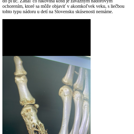
do pľúc. Zatiaľ čo rakovina kosti je závažným nádorovým
ochorením, ktoré sa môže objaviť v akomkoľvek veku, s liečbou
tohto typu nádoru u detí na Slovensku skúsenosti nemáme.