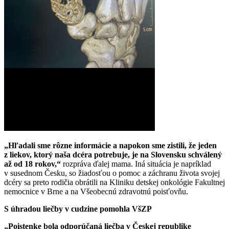
„Hľadali sme rôzne informácie a napokon sme zistili, že jeden
z liekov, ktorý naša dcéra potrebuje, je na Slovensku schválený
až od 18 rokov,“
rozpráva ďalej mama. Iná situácia je napríklad
v susednom Česku, so žiadosťou o pomoc a záchranu života svojej
dcéry sa preto rodičia obrátili na Kliniku detskej onkológie Fakultnej
nemocnice v Brne a na Všeobecnú zdravotnú poisťovňu.
S úhradou liečby v cudzine pomohla VšZP
„Poistenke bola odporúčaná liečba v Českej republike