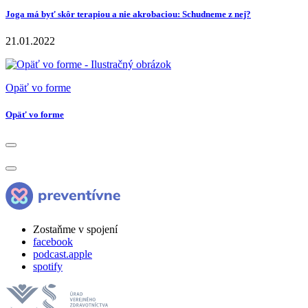
Joga má byť skôr terapiou a nie akrobaciou: Schudneme z nej?
21.01.2022
Opäť vo forme
Opäť vo forme
Zostaňme v spojení
facebook
podcast.apple
spotify