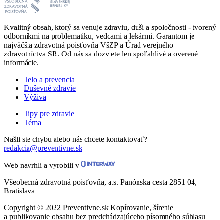
Kvalitný obsah, ktorý sa venuje zdraviu, duši a spoločnosti - tvorený
odborníkmi na problematiku, vedcami a lekármi. Garantom je
najväčšia zdravotná poisťovňa VšZP a Úrad verejného
zdravotníctva SR. Od nás sa dozviete len spoľahlivé a overené
informácie.
Telo a prevencia
Duševné zdravie
Výživa
Tipy pre zdravie
Téma
Našli ste chybu alebo nás chcete kontaktovať?
redakcia@preventivne.sk
Web navrhli a vyrobili v
Všeobecná zdravotná poisťovňa, a.s. Panónska cesta 2851 04,
Bratislava
Copyright © 2022 Preventivne.sk Kopírovanie, šírenie
a publikovanie obsahu bez predchádzajúceho písomného súhlasu