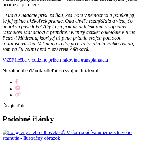
prianie aj jej dcére.
„Ľudia z nadácie prišli za ňou, keď bola v nemocnici a ponúkli jej,
že jej splnia akékoľvek prianie. Ona chvíľu rozmýšľala a viete, čo
napokon povedala? Aby to jej prianie dali lekárom ortopédovi
Michalovi Mahdalovi a primárovi Kliniky detskej onkológie v Brne
Petrovi Múdremu, ktorí jej už plnia priania svojou pomocou
a starostlivosťou. Veľmi ma to dojalo a za to, ako to všetko zvláda,
som na ňu veľmi hrdá,“
uzavrela Žáčiková.
VšZP
liečba v cudzine
príbeh
rakovina
transplantacia
Nezabudnite článok zdieľať so svojimi blízkymi
Čítajte ďalej ...
Podobné články