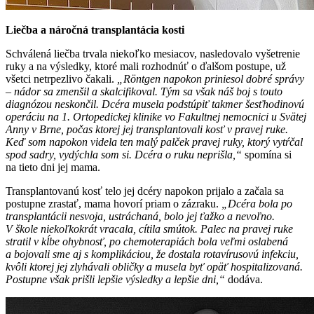
Liečba a náročná transplantácia kosti
Schválená liečba trvala niekoľko mesiacov, nasledovalo vyšetrenie
ruky a na výsledky, ktoré mali rozhodnúť o ďalšom postupe, už
všetci netrpezlivo čakali.
„Röntgen napokon priniesol dobré správy
– nádor sa zmenšil a skalcifikoval. Tým sa však náš boj s touto
diagnózou neskončil. Dcéra musela podstúpiť takmer šesťhodinovú
operáciu na 1. Ortopedickej klinike vo Fakultnej nemocnici u Svätej
Anny v Brne, počas ktorej jej transplantovali kosť v pravej ruke.
Keď som napokon videla ten malý palček pravej ruky, ktorý vytŕčal
spod sadry, vydýchla som si. Dcéra o ruku neprišla,“
spomína si
na tieto dni jej mama.
Transplantovanú kosť telo jej dcéry napokon prijalo a začala sa
postupne zrastať, mama hovorí priam o zázraku.
„Dcéra bola po
transplantácii nesvoja, ustráchaná, bolo jej ťažko a nevoľno.
V škole niekoľkokrát vracala, cítila smútok. Palec na pravej ruke
stratil v kĺbe ohybnosť, po chemoterapiách bola veľmi oslabená
a bojovali sme aj s komplikáciou, že dostala rotavírusovú infekciu,
kvôli ktorej jej zlyhávali obličky a musela byť opäť hospitalizovaná.
Postupne však prišli lepšie výsledky a lepšie dni,“
dodáva.