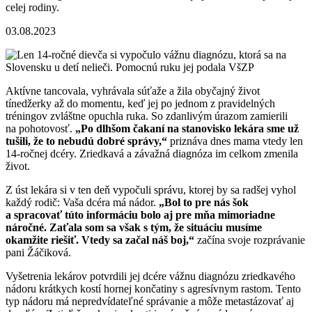
celej rodiny.
03.08.2023
Aktívne tancovala, vyhrávala súťaže a žila obyčajný život
tínedžerky až do momentu, keď jej po jednom z pravidelných
tréningov zvláštne opuchla ruka. So zdanlivým úrazom zamierili
na pohotovosť.
„Po dlhšom čakaní na stanovisko lekára sme už
tušili, že to nebudú dobré správy,“
priznáva dnes mama vtedy len
14-ročnej dcéry. Zriedkavá a závažná diagnóza im celkom zmenila
život.
Z úst lekára si v ten deň vypočuli správu, ktorej by sa radšej vyhol
každý rodič: Vaša dcéra má nádor.
„Bol to pre nás šok
a spracovať túto informáciu bolo aj pre mňa mimoriadne
náročné. Zaťala som sa však s tým, že situáciu musíme
okamžite riešiť. Vtedy sa začal náš boj,“
začína svoje rozprávanie
pani Žáčiková.
Vyšetrenia lekárov potvrdili jej dcére vážnu diagnózu zriedkavého
nádoru krátkych kostí hornej končatiny s agresívnym rastom. Tento
typ nádoru má nepredvídateľné správanie a môže metastázovať aj