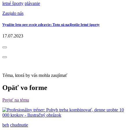
letné športy
plávanie
Zaujalo nás
Využite leto pre svoje zdravie: Toto sú najlepšie letné športy
17.07.2023
Téma, ktorá by vás mohla zaujímať
Opäť vo forme
Prejsť na tému
beh
chudnutie