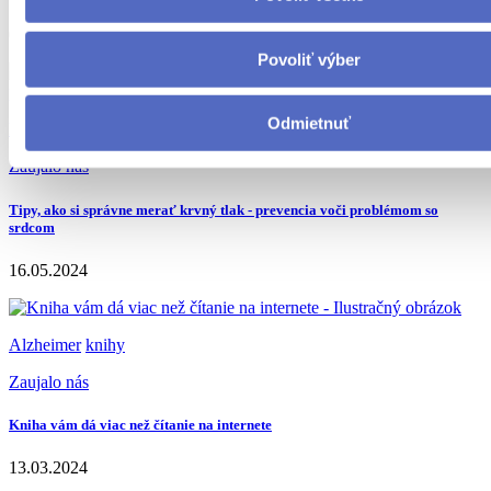
09.09.2024
Povoliť výber
Odmietnuť
Preventívka bez výhovoriek
hypertenzia
Zaujalo nás
Tipy, ako si správne merať krvný tlak - prevencia voči problémom so
srdcom
16.05.2024
Alzheimer
knihy
Zaujalo nás
Kniha vám dá viac než čítanie na internete
13.03.2024