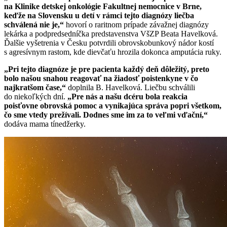
na Klinike detskej onkológie Fakultnej nemocnice v Brne,
keďže na Slovensku u detí v rámci tejto diagnózy liečba
schválená nie je,“
hovorí o raritnom prípade závažnej diagnózy
lekárka a podpredsedníčka predstavenstva VšZP Beata Havelková.
Ďalšie vyšetrenia v Česku potvrdili obrovskobunkový nádor kostí
s agresívnym rastom, kde dievčaťu hrozila dokonca amputácia ruky.
„Pri tejto diagnóze je pre pacienta každý deň dôležitý, preto
bolo našou snahou reagovať na žiadosť poistenkyne v čo
najkratšom čase,“
doplnila B. Havelková. Liečbu schválili
do niekoľkých dní.
„Pre nás a našu dcéru bola reakcia
poisťovne obrovská pomoc a vynikajúca správa popri všetkom,
čo sme vtedy prežívali. Dodnes sme im za to veľmi vďační,“
dodáva mama tínedžerky.