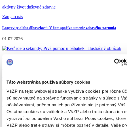
aktívny život
duševné zdravie
Zaujalo nás
Longevity alebo dlhovekosť: V čom spočíva umenie zdravého starnutia
01.07.2026
deti
dýchanie
Zaujalo nás
Keď ide o sekundy: Prvá pomoc u bábätiek
Táto webstránka používa súbory cookies
04.02.2026
VšZP na tejto webovej stránke využíva cookies pre rôzne úč
sú nevyhnutné na správne fungovanie stránky v súlade s Va
očakávaniami, pričom na ich používanie nie je potrebný Váš 
Ostatné cookies sú voliteľné a VšZP alebo tretia strana ich
deti
dovolenka
využívať až po udelení Vášho súhlasu. Popis cookies, ktoré
Zaujalo nás
VšZP alebo tretie strany si môžete pozrieť v detaile. Vaše pr