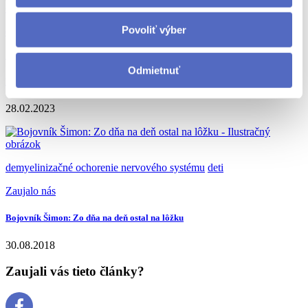
Povoliť výber
deti
liečba
Zaujalo nás
Odmietnuť
Prelomová liečba svetového formátu zachránila život ročného chlapčeka
28.02.2023
demyelinizačné ochorenie nervového systému
deti
Zaujalo nás
Bojovník Šimon: Zo dňa na deň ostal na lôžku
30.08.2018
Zaujali vás tieto články?