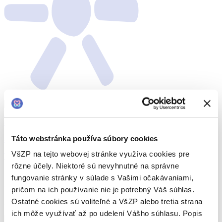
Táto webstránka používa súbory cookies
adopcia
ivf
VšZP na tejto webovej stránke využíva cookies pre
Tehotenstvo a plodnosť
rôzne účely. Niektoré sú nevyhnutné na správne
„Nemala som vás v brušku, ale mám vás v srdci,“ hovorí Magdaléna
fungovanie stránky v súlade s Vašimi očakávaniami,
Krajčovičová, mama troch adoptívnych detí
pričom na ich používanie nie je potrebný Váš súhlas.
Ostatné cookies sú voliteľné a VšZP alebo tretia strana
29.04.2024
ich môže využívať až po udelení Vášho súhlasu. Popis