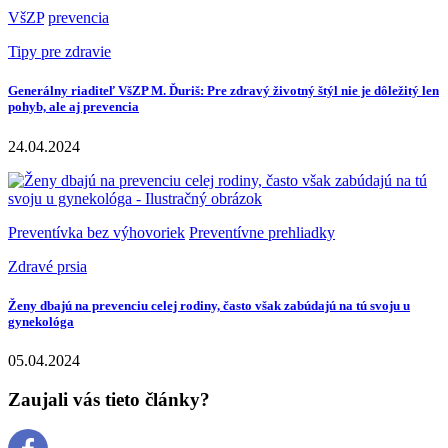
VšZP
prevencia
Tipy pre zdravie
Generálny riaditeľ VšZP M. Ďuriš: Pre zdravý životný štýl nie je dôležitý len
pohyb, ale aj prevencia
24.04.2024
Preventívka bez výhovoriek
Preventívne prehliadky
Zdravé prsia
Ženy dbajú na prevenciu celej rodiny, často však zabúdajú na tú svoju u
gynekológa
05.04.2024
Zaujali vás tieto články?