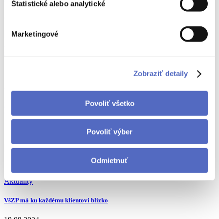
Štatistické alebo analytické
09.12.2024
Marketingové
VšZP
anestéza
Zobraziť detaily
Zdravé zuby
Povoliť všetko
Bezbolestné návštevy zubára: Štátna zdravotná poisťovňa uľahčuje
starostlivosť o deti vďaka bezplatnej anestézii
26.08.2024
Povoliť výber
Odmietnuť
VšZP
poisťovňa
Aktuality
VšZP má ku každému klientovi blízko