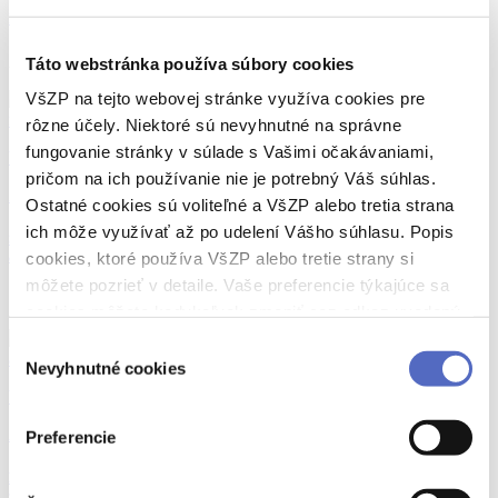
InBody: Zistite, čo sa skrýva pod číslom na váhe
21.05.2025
Táto webstránka používa súbory cookies
VšZP na tejto webovej stránke využíva cookies pre
rôzne účely. Niektoré sú nevyhnutné na správne
fungovanie stránky v súlade s Vašimi očakávaniami,
VšZP
deti
pričom na ich používanie nie je potrebný Váš súhlas.
Zaujalo nás
Ostatné cookies sú voliteľné a VšZP alebo tretia strana
ich môže využívať až po udelení Vášho súhlasu. Popis
Slovenský unikát: zrakovo znevýhodnené deti a dospelí zažijú film v kine
ako nikdy predtým
cookies, ktoré používa VšZP alebo tretie strany si
môžete pozrieť v detaile. Vaše preferencie týkajúce sa
16.04.2025
cookies môžete kedykoľvek zmeniť cez odkaz uvedený
na tejto
stránke
.
Výber
Nevyhnutné cookies
súhlasu
VšZP
prevencia
Aktuality
Preferencie
Prečo sa dožívame menej ako priemer EÚ? Myslite počas Vianoc aj na svoje
zdravie