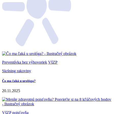
Preventívka bez výhovoriek
VšZP
Skríning rakoviny
Čo ma čaká u urológa?
20.11.2025
VšZP
poisťovňa