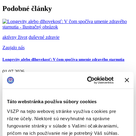
Podobné články
aktívny život
duševné zdravie
Zaujalo nás
Longevity alebo dlhovekosť: V čom spočíva umenie zdravého starnutia
01.07.2026
deti
dýchanie
Táto webstránka používa súbory cookies
Zaujalo nás
VšZP na tejto webovej stránke využíva cookies pre
Keď ide o sekundy: Prvá pomoc u bábätiek
rôzne účely. Niektoré sú nevyhnutné na správne
fungovanie stránky v súlade s Vašimi očakávaniami,
04.02.2026
pričom na ich používanie nie je potrebný Váš súhlas.