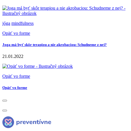
jóga
mindfulness
Opäť vo forme
Joga má byť skôr terapiou a nie akrobaciou: Schudneme z nej?
21.01.2022
Opäť vo forme
Opäť vo forme