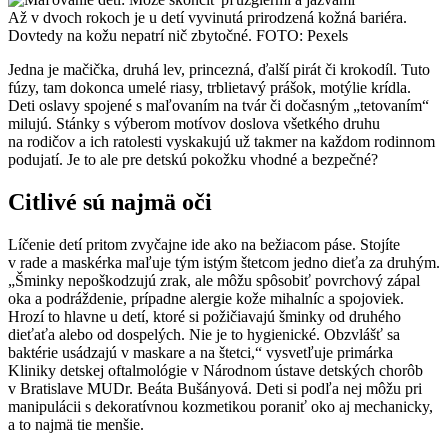
Až v dvoch rokoch je u detí vyvinutá prirodzená kožná bariéra.
Dovtedy na kožu nepatrí nič zbytočné. FOTO: Pexels
Jedna je mačička, druhá lev, princezná, ďalší pirát či krokodíl. Tuto
fúzy, tam dokonca umelé riasy, trblietavý prášok, motýlie krídla.
Deti oslavy spojené s maľovaním na tvár či dočasným „tetovaním“
milujú. Stánky s výberom motívov doslova všetkého druhu
na rodičov a ich ratolesti vyskakujú už takmer na každom rodinnom
podujatí. Je to ale pre detskú pokožku vhodné a bezpečné?
Citlivé sú najmä oči
Líčenie detí pritom zvyčajne ide ako na bežiacom páse. Stojíte
v rade a maskérka maľuje tým istým štetcom jedno dieťa za druhým.
„Šminky nepoškodzujú zrak, ale môžu spôsobiť povrchový zápal
oka a podráždenie, prípadne alergie kože mihalníc a spojoviek.
Hrozí to hlavne u detí, ktoré si požičiavajú šminky od druhého
dieťaťa alebo od dospelých. Nie je to hygienické. Obzvlášť sa
baktérie usádzajú v maskare a na štetci,“ vysvetľuje primárka
Kliniky detskej oftalmológie v Národnom ústave detských chorôb
v Bratislave MUDr. Beáta Bušányová. Deti si podľa nej môžu pri
manipulácii s dekoratívnou kozmetikou poraniť oko aj mechanicky,
a to najmä tie menšie.