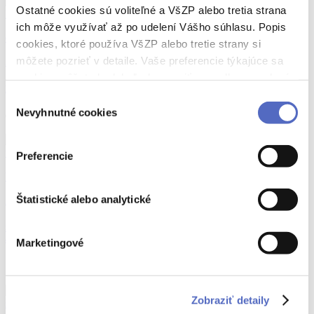
Ostatné cookies sú voliteľné a VšZP alebo tretia strana
ich môže využívať až po udelení Vášho súhlasu. Popis
deti
dovolenka
cookies, ktoré používa VšZP alebo tretie strany si
môžete pozrieť v detaile. Vaše preferencie týkajúce sa
Zaujalo nás
cookies môžete kedykoľvek zmeniť cez odkaz uvedený
Letné kúpanie bez nehody: 7 kľúčových pravidiel pre rodičov
na tejto
stránke
.
Výber
Nevyhnutné cookies
súhlasu
03.07.2025
Preferencie
VšZP
deti
Štatistické alebo analytické
Zaujalo nás
Slovenský unikát: zrakovo znevýhodnené deti a dospelí zažijú film v kine
ako nikdy predtým
Marketingové
16.04.2025
Zobraziť detaily