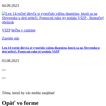
04.09.2023
VšZP
liečba v cudzine
Zaujalo nás
Len 14-ročné dievča si vypočulo vážnu diagnózu, ktorá sa na Slovensku u
detí nelieči. Pomocnú ruku jej podala VšZP
03.08.2023
Téma, ktorá by vás mohla zaujímať
Opäť vo forme