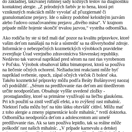
do základnej, takzvanej rutinnej sady kožných testov na diagnostiku
kontaktnej alergie. „Z prírodných farbív je to hena, ktorá pri
vzniknutých reakciách môže vyvolať až pľuzgiernaté či
granulomatózne prejavy. Ide o nálezy podobné keloidným jazvám
alebo ľudovo označovanému prejavu „divého mäsa“. V krajnom
prípade môže hojenie skončiť trvalou jazvou,“ vystríha odborníčka.
Ako rodičia by ste si tiež mali dať pozor na kvalitu prípravkov, ktoré
vašim deťom nanášajú na tvár a sústrediť sa na dôveryhodné zdroje.
Informácie o nebezpečných kozmetických výrobkoch pravidelne
zverejňuje Úrad verejného zdravotníctva Slovenskej republiky.
Nedávno tak varoval napríklad pred sérom na rast rias vyrobenom
v Poľsku. Výrobok obsahoval látku bimatoprost, ktorá sa používa
na liečenie očných ochorení. Nežiaducimi reakciami môže byť
napríklad svrbenie, opuch, zápal očných viečok či bolesť oka.
Takéto kozmetické prípravky môžu podľa Beáty Bušányovej naozaj
oči podráždiť. „Sérum na predlžovanie rias deťom ani tínedžerom
určite neodporúčam. Obsahuje vyššie uvedené zložky -
prostaglandíny, ktoré sa primárne využívajú na liečbu glaukómu.
Pri ich použití sa zistil vedľajší efekt, a to zvýšený rast mihalníc.
Niektorí ľudia môžu byť na túto látku obzvlášť citliví. Môžu mať
z toho alergie a zmeny pigmentácie kože mihalníc,“ tvrdí doktorka.
Odborníčka neodporúča deťom a adolescentom ani umelé
predlžovanie rias. Ak sa tam používa lepidlo, tak sa reálne môže
poškodiť rast našich mihalníc. „V prípade karnevalu a detskej