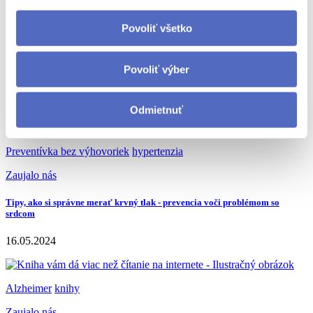
modré svetlo
optika
Povoliť všetko
Zaujalo nás
Do akej miery nás ohrozuje modré svetlo? Pýtali sme sa špecialistu
Povoliť výber
09.09.2024
Odmietnuť
Preventívka bez výhovoriek
hypertenzia
Zaujalo nás
Tipy, ako si správne merať krvný tlak - prevencia voči problémom so
srdcom
16.05.2024
Alzheimer
knihy
Zaujalo nás