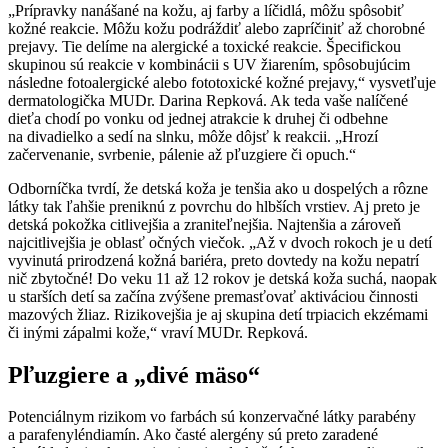
„Prípravky nanášané na kožu, aj farby a líčidlá, môžu spôsobiť
kožné reakcie. Môžu kožu podráždiť alebo zapríčiniť až chorobné
prejavy. Tie delíme na alergické a toxické reakcie. Špecifickou
skupinou sú reakcie v kombinácii s UV žiarením, spôsobujúcim
následne fotoalergické alebo fototoxické kožné prejavy,“ vysvetľuje
dermatologička MUDr. Darina Repková. Ak teda vaše nalíčené
dieťa chodí po vonku od jednej atrakcie k druhej či odbehne
na divadielko a sedí na slnku, môže dôjsť k reakcii. „Hrozí
začervenanie, svrbenie, pálenie až pľuzgiere či opuch.“
Odborníčka tvrdí, že detská koža je tenšia ako u dospelých a rôzne
látky tak ľahšie preniknú z povrchu do hlbších vrstiev. Aj preto je
detská pokožka citlivejšia a zraniteľnejšia. Najtenšia a zároveň
najcitlivejšia je oblasť očných viečok. „Až v dvoch rokoch je u detí
vyvinutá prirodzená kožná bariéra, preto dovtedy na kožu nepatrí
nič zbytočné! Do veku 11 až 12 rokov je detská koža suchá, naopak
u starších detí sa začína zvýšene premasťovať aktiváciou činnosti
mazových žliaz. Rizikovejšia je aj skupina detí trpiacich ekzémami
či inými zápalmi kože,“ vraví MUDr. Repková.
Pľuzgiere a „divé mäso“
Potenciálnym rizikom vo farbách sú konzervačné látky parabény
a parafenyléndiamín. Ako časté alergény sú preto zaradené