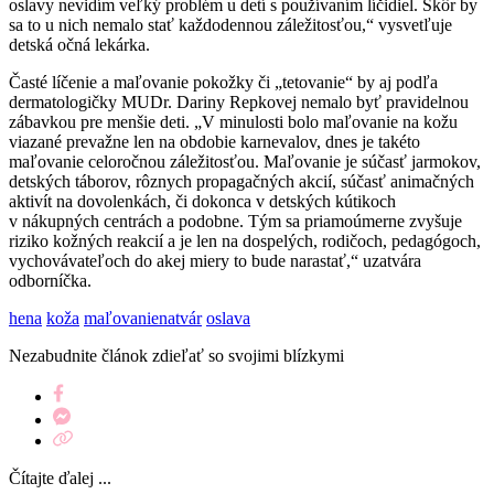
oslavy nevidím veľký problém u detí s používaním líčidiel. Skôr by
sa to u nich nemalo stať každodennou záležitosťou,“ vysvetľuje
detská očná lekárka.
Časté líčenie a maľovanie pokožky či „tetovanie“ by aj podľa
dermatologičky MUDr. Dariny Repkovej nemalo byť pravidelnou
zábavkou pre menšie deti. „V minulosti bolo maľovanie na kožu
viazané prevažne len na obdobie karnevalov, dnes je takéto
maľovanie celoročnou záležitosťou. Maľovanie je súčasť jarmokov,
detských táborov, rôznych propagačných akcií, súčasť animačných
aktivít na dovolenkách, či dokonca v detských kútikoch
v nákupných centrách a podobne. Tým sa priamoúmerne zvyšuje
riziko kožných reakcií a je len na dospelých, rodičoch, pedagógoch,
vychovávateľoch do akej miery to bude narastať,“ uzatvára
odborníčka.
hena
koža
maľovanienatvár
oslava
Nezabudnite článok zdieľať so svojimi blízkymi
Čítajte ďalej ...