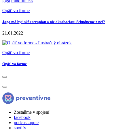
jóga
mindfulness
Opäť vo forme
Joga má byť skôr terapiou a nie akrobaciou: Schudneme z nej?
21.01.2022
Opäť vo forme
Opäť vo forme
Zostaňme v spojení
facebook
podcast.apple
spotify