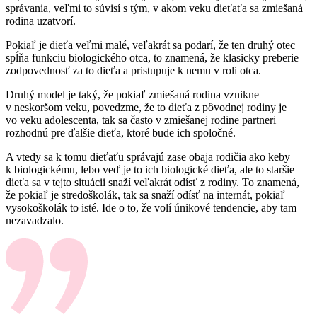
správania, veľmi to súvisí s tým, v akom veku dieťaťa sa zmiešaná
rodina uzatvorí.
Pokiaľ je dieťa veľmi malé, veľakrát sa podarí, že ten druhý otec
spĺňa funkciu biologického otca, to znamená, že klasicky preberie
zodpovednosť za to dieťa a pristupuje k nemu v roli otca.
Druhý model je taký, že pokiaľ zmiešaná rodina vznikne
v neskoršom veku, povedzme, že to dieťa z pôvodnej rodiny je
vo veku adolescenta, tak sa často v zmiešanej rodine partneri
rozhodnú pre ďalšie dieťa, ktoré bude ich spoločné.
A vtedy sa k tomu dieťaťu správajú zase obaja rodičia ako keby
k biologickému, lebo veď je to ich biologické dieťa, ale to staršie
dieťa sa v tejto situácii snaží veľakrát odísť z rodiny. To znamená,
že pokiaľ je stredoškolák, tak sa snaží odísť na internát, pokiaľ
vysokoškolák to isté. Ide o to, že volí únikové tendencie, aby tam
nezavadzalo.