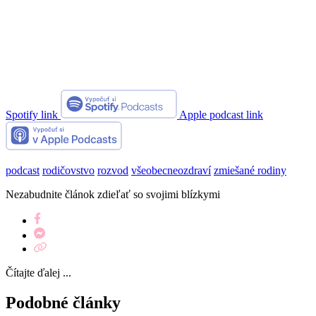
Spotify link
Apple podcast link
podcast
rodičovstvo
rozvod
všeobecneozdraví
zmiešané rodiny
Nezabudnite článok zdieľať so svojimi blízkymi
Čítajte ďalej ...
Podobné články