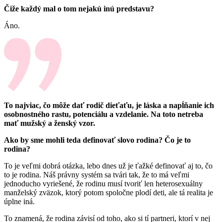
Čiže každý mal o tom nejakú inú predstavu?
Áno.
To najviac, čo môže dať rodič dieťaťu, je láska a napĺňanie ich
osobnostného rastu, potenciálu a vzdelanie. Na toto netreba
mať mužský a ženský vzor.
Ako by sme mohli teda definovať slovo rodina? Čo je to
rodina?
To je veľmi dobrá otázka, lebo dnes už je ťažké definovať aj to, čo
to je rodina. Náš právny systém sa tvári tak, že to má veľmi
jednoducho vyriešené, že rodinu musí tvoriť len heterosexuálny
manželský zväzok, ktorý potom spoločne plodí deti, ale tá realita je
úplne iná.
To znamená, že rodina závisí od toho, ako si tí partneri, ktorí v nej