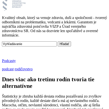
Kvalitný obsah, ktorý sa venuje zdraviu, duši a spoločnosti - tvorený
odborníkmi na problematiku, vedcami a lekármi. Garantom je
najväčšia zdravotná poisťovňa VšZP a Úrad verejného
zdravotníctva SR. Od nás sa dozviete len spoľahlivé a overené
informácie.
Podcasty
podcast
rodičovstvo
Dnes viac ako tretinu rodín tvoria tie
alternatívne
Štatisticky je zhruba každá desiata rodina pozašívaná zo zvyškov
pôvodných rodín, každé desiate dieťa má aj nevlastného rodiča.
Macocha, otčim, nevlastní súrodenci, vlastní rodičia, ale aj širšia