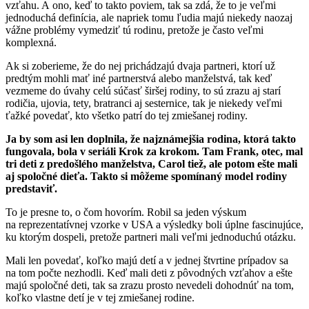
vzťahu. A ono, keď to takto poviem, tak sa zdá, že to je veľmi
jednoduchá definícia, ale napriek tomu ľudia majú niekedy naozaj
vážne problémy vymedziť tú rodinu, pretože je často veľmi
komplexná.
Ak si zoberieme, že do nej prichádzajú dvaja partneri, ktorí už
predtým mohli mať iné partnerstvá alebo manželstvá, tak keď
vezmeme do úvahy celú súčasť širšej rodiny, to sú zrazu aj starí
rodičia, ujovia, tety, bratranci aj sesternice, tak je niekedy veľmi
ťažké povedať, kto všetko patrí do tej zmiešanej rodiny.
Ja by som asi len doplnila, že najznámejšia rodina, ktorá takto
fungovala, bola v seriáli Krok za krokom. Tam Frank, otec, mal
tri deti z predošlého manželstva, Carol tiež, ale potom ešte mali
aj spoločné dieťa. Takto si môžeme spomínaný model rodiny
predstaviť.
To je presne to, o čom hovorím. Robil sa jeden výskum
na reprezentatívnej vzorke v USA a výsledky boli úplne fascinujúce,
ku ktorým dospeli, pretože partneri mali veľmi jednoduchú otázku.
Mali len povedať, koľko majú detí a v jednej štvrtine prípadov sa
na tom počte nezhodli. Keď mali deti z pôvodných vzťahov a ešte
majú spoločné deti, tak sa zrazu prosto nevedeli dohodnúť na tom,
koľko vlastne detí je v tej zmiešanej rodine.