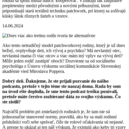
rodina sa spolu musia naučiť kooperovať. Vznikajú tak zaujímavé
prepleteniny medzi pôvodnými a novými príbuznými, ktoré
pripomínajú starú textilnú techniku patchwork, pri ktorej sa zošívajú
kúsky látok rôznych farieb a vzorov.
14.06.2024
Ako tento netradičný model patchworkovej rodiny, ktorý je už dnes
bežný, ovplyvňuje deti, ich vývoj a psychiku? Má nevlastný otec,
nevlastná mama či viac otcov a viac mám iný vplyv na vývoj detí?
Môže jeden rodič zastúpiť oboch? Dozvieme sa od sociálneho
psychológa z Ústavu výskumu sociálnej komunikácie Slovenskej
akadémie vied Miroslava Poppera.
Dobrý deň. Ďakujeme, že ste prijali pozvanie do nášho
podcastu, pretože v tejto téme ste naozaj doma. Rada by som
na úvod ešte doplnila, že sme tento podcast trošku posúvali,
pretože máte čerstvo zozbierané dáta zo svojho výskumu. Čo
ste zistili?
Najväčší problém pri zmiešaných rodinách je, že tam nie sú
jednoznačne stanovené normy, pravidlá, ako by sa mali rodinní
príslušníci voči sebe správať, čiže tie rolové očakávania sú nejasné.
A presne to ukázal aj ten náš výskum, že existujú ako keby tri vzory