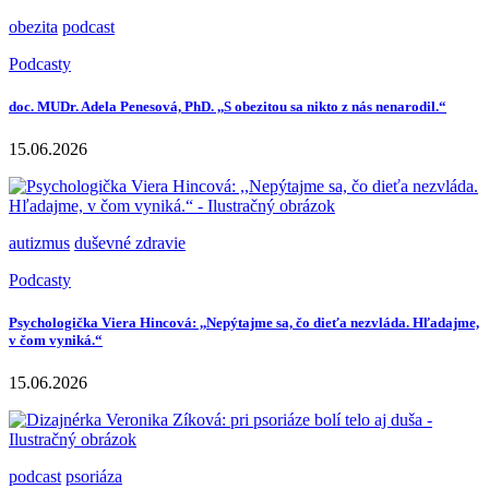
obezita
podcast
Podcasty
doc. MUDr. Adela Penesová, PhD. ,,S obezitou sa nikto z nás nenarodil.“
15.06.2026
autizmus
duševné zdravie
Podcasty
Psychologička Viera Hincová: ,,Nepýtajme sa, čo dieťa nezvláda. Hľadajme,
v čom vyniká.“
15.06.2026
podcast
psoriáza