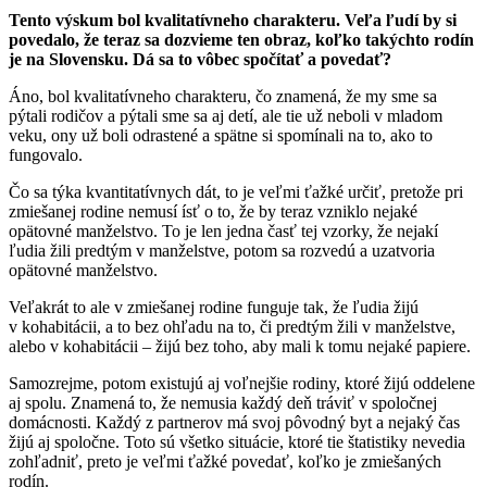
Tento výskum bol kvalitatívneho charakteru. Veľa ľudí by si
povedalo, že teraz sa dozvieme ten obraz, koľko takýchto rodín
je na Slovensku. Dá sa to vôbec spočítať a povedať?
Áno, bol kvalitatívneho charakteru, čo znamená, že my sme sa
pýtali rodičov a pýtali sme sa aj detí, ale tie už neboli v mladom
veku, ony už boli odrastené a spätne si spomínali na to, ako to
fungovalo.
Čo sa týka kvantitatívnych dát, to je veľmi ťažké určiť, pretože pri
zmiešanej rodine nemusí ísť o to, že by teraz vzniklo nejaké
opätovné manželstvo. To je len jedna časť tej vzorky, že nejakí
ľudia žili predtým v manželstve, potom sa rozvedú a uzatvoria
opätovné manželstvo.
Veľakrát to ale v zmiešanej rodine funguje tak, že ľudia žijú
v kohabitácii, a to bez ohľadu na to, či predtým žili v manželstve,
alebo v kohabitácii – žijú bez toho, aby mali k tomu nejaké papiere.
Samozrejme, potom existujú aj voľnejšie rodiny, ktoré žijú oddelene
aj spolu. Znamená to, že nemusia každý deň tráviť v spoločnej
domácnosti. Každý z partnerov má svoj pôvodný byt a nejaký čas
žijú aj spoločne. Toto sú všetko situácie, ktoré tie štatistiky nevedia
zohľadniť, preto je veľmi ťažké povedať, koľko je zmiešaných
rodín.