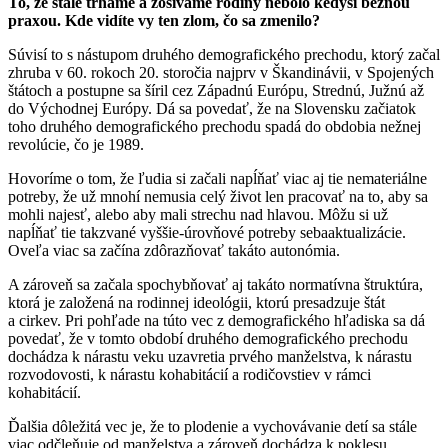
To, že stále trháme a zošívame rodiny nebolo kedysi bežnou
praxou. Kde vidíte vy ten zlom, čo sa zmenilo?
Súvisí to s nástupom druhého demografického prechodu, ktorý začal
zhruba v 60. rokoch 20. storočia najprv v Škandinávii, v Spojených
štátoch a postupne sa šíril cez Západnú Európu, Strednú, Južnú až
do Východnej Európy. Dá sa povedať, že na Slovensku začiatok
toho druhého demografického prechodu spadá do obdobia nežnej
revolúcie, čo je 1989.
Hovoríme o tom, že ľudia si začali napĺňať viac aj tie nemateriálne
potreby, že už mnohí nemusia celý život len pracovať na to, aby sa
mohli najesť, alebo aby mali strechu nad hlavou. Môžu si už
napĺňať tie takzvané vyššie-úrovňové potreby sebaaktualizácie.
Oveľa viac sa začína zdôrazňovať takáto autonómia.
A zároveň sa začala spochybňovať aj takáto normatívna štruktúra,
ktorá je založená na rodinnej ideológii, ktorú presadzuje štát
a cirkev. Pri pohľade na túto vec z demografického hľadiska sa dá
povedať, že v tomto období druhého demografického prechodu
dochádza k nárastu veku uzavretia prvého manželstva, k nárastu
rozvodovosti, k nárastu kohabitácií a rodičovstiev v rámci
kohabitácií.
Ďalšia dôležitá vec je, že to plodenie a vychovávanie detí sa stále
viac odčleňuje od manželstva a zároveň dochádza k poklesu