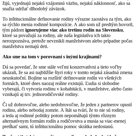
žijú, vyjednajú nejakú vzájomnú väzbu, nejakú náklonnosť, ako sa
snažia udržať dlhodobý záväzok.
To inštitucionálne definovanie rodiny výrazne zaostáva za tým, ako
sa rýchlo menia rodinné kompozície. A ako som už predtým hovoril,
tým pádom
ignorujeme viac ako tretinu rodín na Slovensku
,
ktoré sa považujú za rodiny, ale naša legislatíva ich takto
nerozpoznáva, pretože nevznikli manželstvom alebo prípadne počas
manželstva nemajú deti.
Ako sme na tom v porovnaní s inými krajinami?
Dá sa povedať, že sme stále veľmi konzervatívni a tieto voľby
ukázali, že sa asi najbližšie štyri roky v tomto nejaká zásadná zmena
neuskutoční. Bojíme sa rozšíriť definovanie rodín vo všetkých
formách, ktoré dnes naozaj reálne existujú. Ľudia si slobodne
vyberajú, či vytvoria rodinu v kohabitácii, v manželstve, alebo často
vznikajú aj tzv. jednorodičovské rodiny.
Či už dobrovoľne, alebo nedobrovoľne, že jeden z partnerov opustí
rodinu, alebo nebodaj zomrie. A štát sa tvári, že to nie sú rodiny,
a teda aj rodinné politiky potom nepomáhajú týmto rôznym
alternatívnym formám rodín a rodičovstva a musia sa viac-menej
pretĺkať sami, tú inštitucionálnu pomoc skrátka nedostanú.