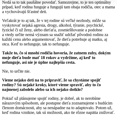
Nedá sa to tak paušálne povedať. Samozrejme, to je ten optimálny
prípad, keď rodina funguje a fungujú tam obaja rodičia, otec a mama
a vychovávajú šťastné deti.
Veľakrát je to aj tak, že v tej rodine sú veľké nezhody, môže sa
vyskytovať nejaká agresia, drogy, alkohol, týranie, psychické,
fyzické či už ženy, alebo dieťaťa, zosmiešňovanie a podobne
a vtedy určite nemá význam sa snažiť udržať pôvodnú rodinu za
každú cenu alebo argumentovať, že dieťa potrebuje aj matku, aj
otca. Keď to nefunguje, tak to nefunguje.
Takže to, čo si mnohí rodičia hovoria, že zatnem zuby, dokým
moje dieťa bude mať 18 rokov a vydržíme, aj keď to
nefunguje, asi nie je úplne najlepšia cesta.
Nie, to určite nie.
Vieme nejako deti na to pripraviť, že sa chystáme spojiť
rodiny? Sú nejaké kroky, ktoré vieme spraviť, aby to čo
najmenej zabolelo alebo sa ich nejako dotklo?
Pokiaľ už plánujeme spojiť rodiny, je dobré, ak to nerobíme
nárazovým spôsobom, ale postupne dieťa zoznamujeme s budúcim
členom domácnosti, aby sa nenápadne na to adaptovalo. Potom už,
keď rodina vznikne, tak sú možnosti, ako tie rôzne napätia znižovať.