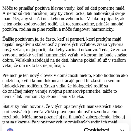
Môže to prinášať pozitíva hlavne vtedy, keď sú deti pomerne malé.
A neraz sú deti iniciátori, ony by chceli ocka, tak nahovárajú svoje
mamičky, aby si našli nejakého nového ocka. V takom prípade, ak
je ten ocko zodpovedný rodič, tak to, samozrejme, prináša mnohé
pozitíva, rodina sa plne rozšíri a môže fungovať harmonicky.
Ďalšie pozitívum je, že často, keď si partneri, ktorí predtým majú
nejakú negatívnu skúsenosť z predošlých vzťahov, zrazu vytvoria
nový vzťah, majú pocit, ako keby začínali odznovu. Teda, že zrazu
vytvoria nejaký veľmi harmonický vzťah, v ktorom im bude strašne
dobre. Veľakrát zabúdajú na tie deti, hlavne pokiaľ sú už v staršom
veku, že oni už to tak neprijímajú.
Pre nich je ten nový človek v domácnosti niekto, koho hodnotia ako
cudzieho, kvôli komu dokonca strácajú pocit blízkosti so svojím
biologickým rodičom. Zrazu vidia, že biologický rodič sa
do značnej miery venuje svojmu partnerovi/partnerke, takže to
nemusí tak harmonicky skončiť ani zďaleka.
Štatistiky nám hovoria, že v tých opätovných manželstvách alebo
partnerstvách je oveľa väčšia pravdepodobnosť rozvodu alebo
rozchodu. Môžeme sa pozrieť aj na finančné zabezpečenie, lebo aj
tam sa ukazuje, že v opätovných, v zmiešaných rodinách majú
partneri menšiu tendenciu zdieľať všetky svoje príjmy spoločne.