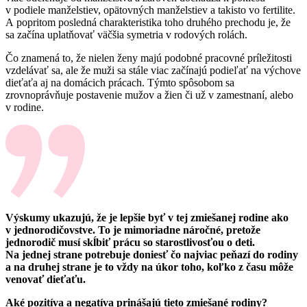
v podiele manželstiev, opätovných manželstiev a takisto vo fertilite.
A popritom posledná charakteristika toho druhého prechodu je, že
sa začína uplatňovať väčšia symetria v rodových rolách.
Čo znamená to, že nielen ženy majú podobné pracovné príležitosti
vzdelávať sa, ale že muži sa stále viac začínajú podieľať na výchove
dieťaťa aj na domácich prácach. Týmto spôsobom sa
zrovnoprávňuje postavenie mužov a žien či už v zamestnaní, alebo
v rodine.
Výskumy ukazujú, že je lepšie byť v tej zmiešanej rodine ako
v jednorodičovstve. To je mimoriadne náročné, pretože
jednorodič musí skĺbiť prácu so starostlivosťou o deti.
Na jednej strane potrebuje doniesť čo najviac peňazí do rodiny
a na druhej strane je to vždy na úkor toho, koľko z času môže
venovať dieťaťu.
Aké pozitíva a negatíva prinášajú tieto zmiešané rodiny?