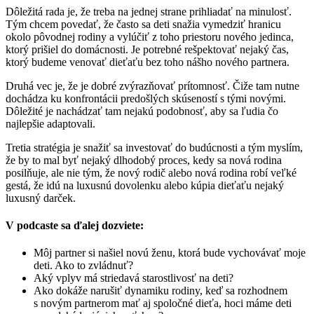
Dôležitá rada je, že treba na jednej strane prihliadať na minulosť.
Tým chcem povedať, že často sa deti snažia vymedziť hranicu
okolo pôvodnej rodiny a vylúčiť z toho priestoru nového jedinca,
ktorý prišiel do domácnosti. Je potrebné rešpektovať nejaký čas,
ktorý budeme venovať dieťaťu bez toho nášho nového partnera.
Druhá vec je, že je dobré zvýrazňovať prítomnosť. Čiže tam nutne
dochádza ku konfrontácii predošlých skúseností s tými novými.
Dôležité je nachádzať tam nejakú podobnosť, aby sa ľudia čo
najlepšie adaptovali.
Tretia stratégia je snažiť sa investovať do budúcnosti a tým myslím,
že by to mal byť nejaký dlhodobý proces, kedy sa nová rodina
posilňuje, ale nie tým, že nový rodič alebo nová rodina robí veľké
gestá, že idú na luxusnú dovolenku alebo kúpia dieťaťu nejaký
luxusný darček.
V podcaste sa ďalej dozviete:
Môj partner si našiel novú ženu, ktorá bude vychovávať moje
deti. Ako to zvládnuť?
Aký vplyv má striedavá starostlivosť na deti?
Ako dokáže narušiť dynamiku rodiny, keď sa rozhodnem
s novým partnerom mať aj spoločné dieťa, hoci máme deti