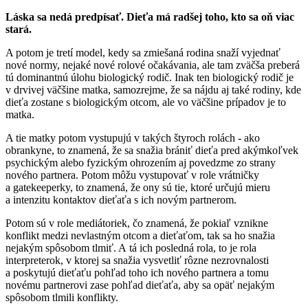
Láska sa nedá predpísať. Dieťa má radšej toho, kto sa oň viac
stará.
A potom je tretí model, kedy sa zmiešaná rodina snaží vyjednať
nové normy, nejaké nové rolové očakávania, ale tam zväčša preberá
tú dominantnú úlohu biologický rodič. Inak ten biologický rodič je
v drvivej väčšine matka, samozrejme, že sa nájdu aj také rodiny, kde
dieťa zostane s biologickým otcom, ale vo väčšine prípadov je to
matka.
A tie matky potom vystupujú v takých štyroch rolách - ako
obrankyne, to znamená, že sa snažia brániť dieťa pred akýmkoľvek
psychickým alebo fyzickým ohrozením aj povedzme zo strany
nového partnera. Potom môžu vystupovať v role vrátničky
a gatekeeperky, to znamená, že ony sú tie, ktoré určujú mieru
a intenzitu kontaktov dieťaťa s ich novým partnerom.
Potom sú v role mediátoriek, čo znamená, že pokiaľ vznikne
konflikt medzi nevlastným otcom a dieťaťom, tak sa ho snažia
nejakým spôsobom tlmiť. A tá ich posledná rola, to je rola
interpreterok, v ktorej sa snažia vysvetliť rôzne nezrovnalosti
a poskytujú dieťaťu pohľad toho ich nového partnera a tomu
novému partnerovi zase pohľad dieťaťa, aby sa opäť nejakým
spôsobom tlmili konflikty.