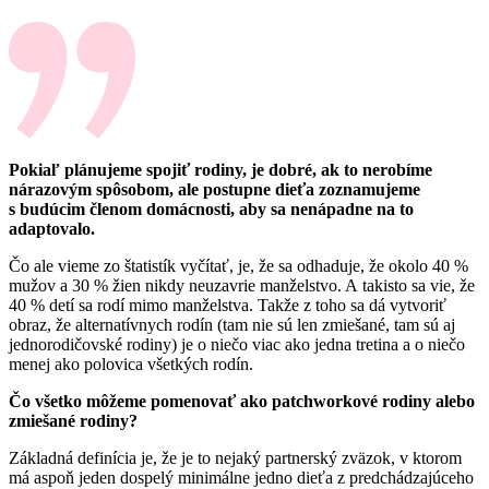
Pokiaľ plánujeme spojiť rodiny, je dobré, ak to nerobíme
nárazovým spôsobom, ale postupne dieťa zoznamujeme
s budúcim členom domácnosti, aby sa nenápadne na to
adaptovalo.
Čo ale vieme zo štatistík vyčítať, je, že sa odhaduje, že okolo 40 %
mužov a 30 % žien nikdy neuzavrie manželstvo. A takisto sa vie, že
40 % detí sa rodí mimo manželstva. Takže z toho sa dá vytvoriť
obraz, že alternatívnych rodín (tam nie sú len zmiešané, tam sú aj
jednorodičovské rodiny) je o niečo viac ako jedna tretina a o niečo
menej ako polovica všetkých rodín.
Čo všetko môžeme pomenovať ako patchworkové rodiny alebo
zmiešané rodiny?
Základná definícia je, že je to nejaký partnerský zväzok, v ktorom
má aspoň jeden dospelý minimálne jedno dieťa z predchádzajúceho