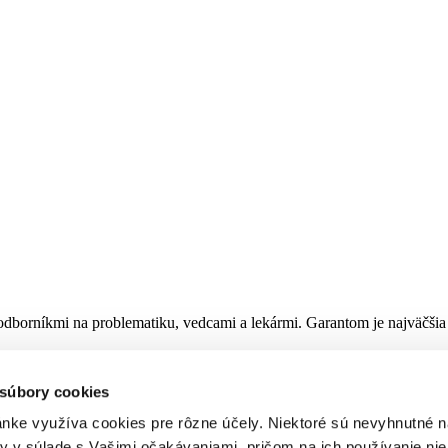
ný odborníkmi na problematiku, vedcami a lekármi. Garantom je najväčš
 súbory cookies
ánke využíva cookies pre rôzne účely. Niektoré sú nevyhnutné n
y v súlade s Vašimi očakávaniami, pričom na ich používanie nie