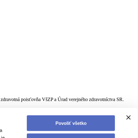
ia zdravotná poisťovňa VšZP a Úrad verejného zdravotníctva SR.
Povoliť všetko
a
 je