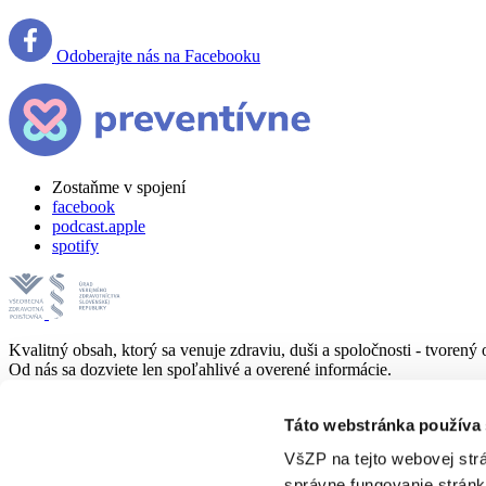
Odoberajte nás na Facebooku
Zostaňme v spojení
facebook
podcast.apple
spotify
Kvalitný obsah, ktorý sa venuje zdraviu, duši a spoločnosti - tvore
Od nás sa dozviete len spoľahlivé a overené informácie.
Telo a prevencia
Táto webstránka používa
Duševné zdravie
Výživa
VšZP na tejto webovej str
Tipy pre zdravie
správne fungovanie stránk