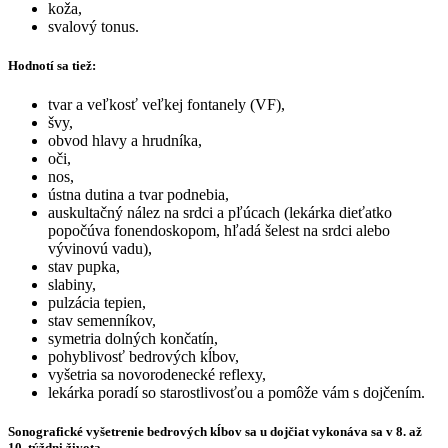
koža,
svalový tonus.
Hodnotí sa tiež:
tvar a veľkosť veľkej fontanely (VF),
švy,
obvod hlavy a hrudníka,
oči,
nos,
ústna dutina a tvar podnebia,
auskultačný nález na srdci a pľúcach (lekárka dieťatko
popočúva fonendoskopom, hľadá šelest na srdci alebo
vývinovú vadu),
stav pupka,
slabiny,
pulzácia tepien,
stav semenníkov,
symetria dolných končatín,
pohyblivosť bedrových kĺbov,
vyšetria sa novorodenecké reflexy,
lekárka poradí so starostlivosťou a pomôže vám s dojčením.
Sonografické vyšetrenie bedrových kĺbov sa u dojčiat vykonáva sa v 8. až
10. týždni života.