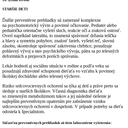
STARŠIE DETI
Ďalšie preventívne prehliadky sú zamerané komplexne
na psychomotorický vývin a povinné očkovanie. Pediater alebo
pediatrička orientačne vyšetrí sluch, reakcie očí a zrakovú ostrosť.
Overí napríklad lateralitu, to znamená správnosť držania telíčka
a hlavy a symetriu pohybov, znalosť farieb, vyšetrí reč, slovnú
zásobu, skontroluje správnosť zakrivenia chrbtice, posudzuje
pohlavný vývoj a stav psychického vývoja, pátra sa po telesných
deformitách a prejavoch porúch správania.
Lekár hodnotí aj sociálnu situáciu v rodine a podľa veku sa
posudzujú zdravotné schopnosti dieťaťa vo vzťahu k povinnej
školskej dochádzke alebo telesnej výchove.
Riziko srdcovocievnych ochorení sa týka aj detí a práve preto sa
sleduje u starších školákov. Včasná diagnostika dieťaťa
so zmeneným metabolizmom tukov a jej následné riešenie je
najlepším preventívnym opatrením pre zabránenie vzniku
srdcovocievnych ochorení v dospelosti. V prípade potreby sa dieťa
odosiela k špecialistom.
Súčasťou preventívnych prehliadok sú tieto laboratórne vyšetrenia: