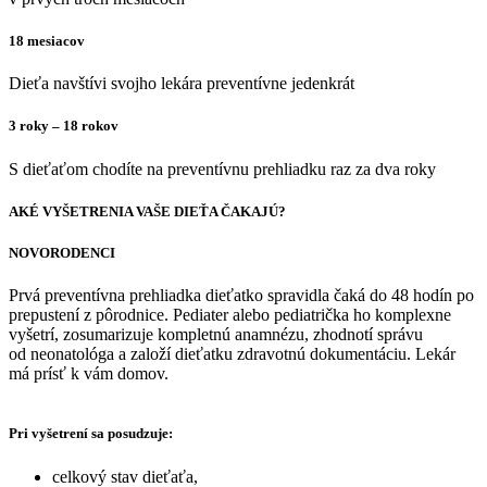
18 mesiacov
Dieťa navštívi svojho lekára preventívne jedenkrát
3 roky – 18 rokov
S dieťaťom chodíte na preventívnu prehliadku raz za dva roky
AKÉ VYŠETRENIA VAŠE DIEŤA ČAKAJÚ?
NOVORODENCI
Prvá preventívna prehliadka dieťatko spravidla čaká do 48 hodín po
prepustení z pôrodnice. Pediater alebo pediatrička ho komplexne
vyšetrí, zosumarizuje kompletnú anamnézu, zhodnotí správu
od neonatológa a založí dieťatku zdravotnú dokumentáciu. Lekár
má prísť k vám domov.
Pri vyšetrení sa posudzuje:
celkový stav dieťaťa,