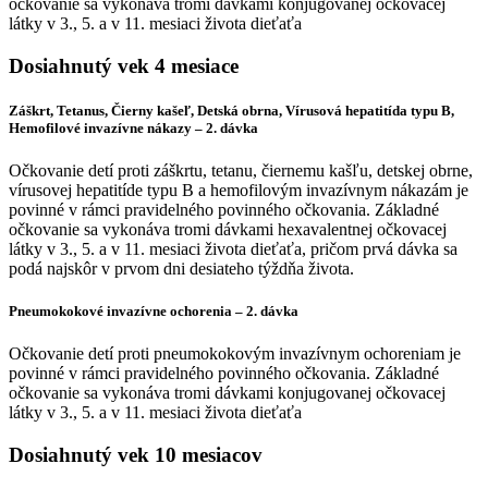
očkovanie sa vykonáva tromi dávkami konjugovanej očkovacej
látky v 3., 5. a v 11. mesiaci života dieťaťa
Dosiahnutý vek 4 mesiace
Záškrt, Tetanus, Čierny kašeľ, Detská obrna, Vírusová hepatitída typu B,
Hemofilové invazívne nákazy – 2. dávka
Očkovanie detí proti záškrtu, tetanu, čiernemu kašľu, detskej obrne,
vírusovej hepatitíde typu B a hemofilovým invazívnym nákazám je
povinné v rámci pravidelného povinného očkovania. Základné
očkovanie sa vykonáva tromi dávkami hexavalentnej očkovacej
látky v 3., 5. a v 11. mesiaci života dieťaťa, pričom prvá dávka sa
podá najskôr v prvom dni desiateho týždňa života.
Pneumokokové invazívne ochorenia – 2. dávka
Očkovanie detí proti pneumokokovým invazívnym ochoreniam je
povinné v rámci pravidelného povinného očkovania. Základné
očkovanie sa vykonáva tromi dávkami konjugovanej očkovacej
látky v 3., 5. a v 11. mesiaci života dieťaťa
Dosiahnutý vek 10 mesiacov