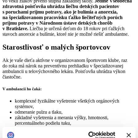
vo veku žiakov prvého stupňa základnej školy.
Jedine Všeobecná
zdravotná poisťovňa uhrádza liečbu detských pacientov
s poruchami príjmu potravy, ako je bulímia a anorexia,
na špecializovanom pracovisku ťažko liečiteľných porúch
príjmu potravy v Národnom ústave detských chorôb
v Bratislave.
Liečba je určená deťom do 18 rokov pri ťažkých
stavoch anorexie a bulímie, ktoré nie je možné riešiť ambulantne.
Starostlivosť o malých športovcov
Ak je vaše dieťa aktívne v organizovanom športovom klube, raz
do roka má nárok na preventívnu prehliadku v špecializovanej
ambulancii u telovýchovného lekára. Poisťovňa uhrádza výkon
čiastočne.
V ambulancii ho čaká:
komplexné fyzikálne vyšetrenie všetkých orgánových
systémov,
odmeranie pulzu a tlaku,
základné vyšetrenia a merania výšky, hmotnosti,
percentuálneho podielu tuku,
EKG,
spirografické vyšetrenie,