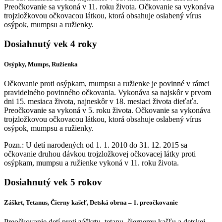
Preočkovanie sa vykoná v 11. roku života. Očkovanie sa vykonáva
trojzložkovou očkovacou látkou, ktorá obsahuje oslabený vírus
osýpok, mumpsu a ružienky.
Dosiahnutý vek 4 roky
Osýpky, Mumps, Ružienka
Očkovanie proti osýpkam, mumpsu a ružienke je povinné v rámci
pravidelného povinného očkovania. Vykonáva sa najskôr v prvom
dni 15. mesiaca života, najneskôr v 18. mesiaci života dieťaťa.
Preočkovanie sa vykoná v 5. roku života. Očkovanie sa vykonáva
trojzložkovou očkovacou látkou, ktorá obsahuje oslabený vírus
osýpok, mumpsu a ružienky.
Pozn.: U detí narodených od 1. 1. 2010 do 31. 12. 2015 sa
očkovanie druhou dávkou trojzložkovej očkovacej látky proti
osýpkam, mumpsu a ružienke vykoná v 11. roku života.
Dosiahnutý vek 5 rokov
Záškrt, Tetanus, Čierny kašeľ, Detská obrna – 1. preočkovanie
Preočkovanie detí proti záškrtu, tetanu, čiernemu kašľu a detskej