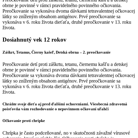
obrne je povinné v rámci pravidelného povinného očkovania.
Preočkovanie sa vykonáva dvoma dávkami tetravalentnej očkovacej
látky so zníženým obsahom antigénov. Prvé preočkovanie sa
vykonáva v 6. roku života dieťaťa, druhé preočkovanie v 13. roku
života.
Dosiahnutý vek 12 rokov
Záškrt, Tetanus, Čierny kašeľ, Detská obrna – 2. preočkovanie
Preočkovanie detí proti záškrtu, tetanu, čiernemu kašľu a detskej
obrne je povinné v rámci pravidelného povinného očkovania.
Preočkovanie sa vykonáva dvoma dávkami tetravalentnej očkovacej
látky so zníženým obsahom antigénov. Prvé preočkovanie sa
vykonáva v 6. roku života dieťaťa, druhé preočkovanie v 13. roku
života.
Chráňte svoje dieťa aj pred ďalšími ochoreniami. Všeobecná zdravotná
poisťovňa vám rozhodovanie o nepovinnom očkovaní uľahčí
Očkovanie proti chrípke
Chrípka je často podceňované, no v skutočnosti závažné vírusové