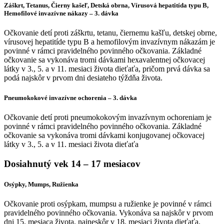
Záškrt, Tetanus, Čierny kašeľ, Detská obrna, Vírusová hepatitída typu B,
Hemofilové invazívne nákazy – 3. dávka
Očkovanie detí proti záškrtu, tetanu, čiernemu kašľu, detskej obrne,
vírusovej hepatitíde typu B a hemofilovým invazívnym nákazám je
povinné v rámci pravidelného povinného očkovania. Základné
očkovanie sa vykonáva tromi dávkami hexavalentnej očkovacej
látky v 3., 5. a v 11. mesiaci života dieťaťa, pričom prvá dávka sa
podá najskôr v prvom dni desiateho týždňa života.
Pneumokokové invazívne ochorenia – 3. dávka
Očkovanie detí proti pneumokokovým invazívnym ochoreniam je
povinné v rámci pravidelného povinného očkovania. Základné
očkovanie sa vykonáva tromi dávkami konjugovanej očkovacej
látky v 3., 5. a v 11. mesiaci života dieťaťa
Dosiahnutý vek 14 – 17 mesiacov
Osýpky, Mumps, Ružienka
Očkovanie proti osýpkam, mumpsu a ružienke je povinné v rámci
pravidelného povinného očkovania. Vykonáva sa najskôr v prvom
dni 15. mesiaca života, najneskôr v 18. mesiaci života dieťaťa.