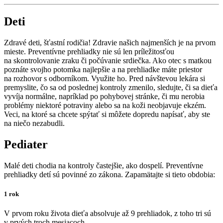
Deti
Zdravé deti, šťastní rodičia! Zdravie našich najmenších je na prvom
mieste. Preventívne prehliadky nie sú len príležitosťou
na skontrolovanie zraku či počúvanie srdiečka. Ako otec s matkou
poznáte svojho potomka najlepšie a na prehliadke máte priestor
na rozhovor s odborníkom. Využite ho. Pred návštevou lekára si
premyslite, čo sa od poslednej kontroly zmenilo, sledujte, či sa dieťa
vyvíja normálne, napríklad po pohybovej stránke, či mu nerobia
problémy niektoré potraviny alebo sa na koži neobjavuje ekzém.
Veci, na ktoré sa chcete spýtať si môžete dopredu napísať, aby ste
na niečo nezabudli.
Pediater
Malé deti chodia na kontroly častejšie, ako dospelí. Preventívne
prehliadky detí sú povinné zo zákona. Zapamätajte si tieto obdobia:
1 rok
V prvom roku života dieťa absolvuje až 9 prehliadok, z toho tri sú
v prvých troch mesiacoch