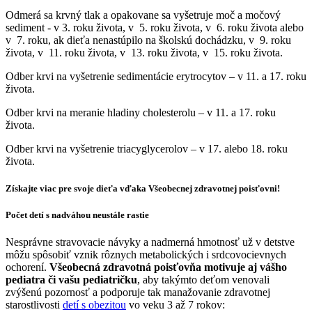
Odmerá sa krvný tlak a opakovane sa vyšetruje moč a močový
sediment - v 3. roku života, v 5. roku života, v 6. roku života alebo
v 7. roku, ak dieťa nenastúpilo na školskú dochádzku, v 9. roku
života, v 11. roku života, v 13. roku života, v 15. roku života.
Odber krvi na vyšetrenie sedimentácie erytrocytov – v 11. a 17. roku
života.
Odber krvi na meranie hladiny cholesterolu – v 11. a 17. roku
života.
Odber krvi na vyšetrenie triacyglycerolov – v 17. alebo 18. roku
života.
Získajte viac pre svoje dieťa vďaka Všeobecnej zdravotnej poisťovni!
Počet detí s nadváhou neustále rastie
Nesprávne stravovacie návyky a nadmerná hmotnosť už v detstve
môžu spôsobiť vznik rôznych metabolických i srdcovocievnych
ochorení.
Všeobecná zdravotná poisťovňa motivuje aj vášho
pediatra či vašu pediatričku
, aby takýmto deťom venovali
zvýšenú pozornosť a podporuje tak manažovanie zdravotnej
starostlivosti
detí s obezitou
vo veku 3 až 7 rokov: