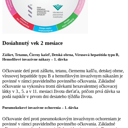
Dosiahnutý vek 2 mesiace
Záškrt, Tetanus, Čierny kašeľ, Detská obrna, Vírusová hepatitída typu B,
Hemofilové invazívne nákazy – 1. dávka
Očkovanie detí proti záškrtu, tetanu, čiernemu kašľu, detskej obrne,
vírusovej hepatitíde typu B a hemofilovým invazívnym nákazám je
povinné v rámci pravidelného povinného očkovania. Základné
očkovanie sa vykonáva tromi dávkami hexavalentnej očkovacej
látky v 3., 5. a v 11. mesiaci života dieťaťa, pričom prvá dávka sa
podá najskôr v prvom dni desiateho týždňa života.
Pneumokokové invazívne ochorenia – 1. dávka
Očkovanie detí proti pneumokokovým invazívnym ochoreniam je
povinné v rámci pravidelného povinného očkovania. Základné