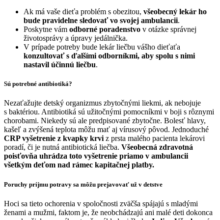
Ak má vaše dieťa problém s obezitou,
všeobecný lekár ho
bude pravidelne sledovať vo svojej ambulancii
.
Poskytne vám
odborné poradenstvo
v otázke správnej
životosprávy a úpravy jedálnička.
V prípade potreby bude lekár liečbu vášho dieťaťa
konzultovať s ďalšími odborníkmi, aby spolu s nimi
nastavil účinnú liečbu
.
Sú potrebné antibiotiká?
Nezaťažujte detský organizmus zbytočnými liekmi, ak nebojuje
s baktériou. Antibiotiká sú užitočnými pomocníkmi v boji s rôznymi
chorobami. Niekedy sú ale predpisované zbytočne. Bolesť hlavy,
kašeľ a zvýšená teplota môžu mať aj vírusový pôvod. Jednoduché
CRP vyšetrenie z kvapky krvi
z prsta malého pacienta lekárovi
poradí, či je nutná antibiotická liečba.
Všeobecná zdravotná
poisťovňa uhrádza toto vyšetrenie priamo v ambulancii
všetkým deťom nad rámec kapitačnej platby.
Poruchy príjmu potravy sa môžu prejavovať už v detstve
Hoci sa tieto ochorenia v spoločnosti zväčša spájajú s mladými
ženami a mužmi, faktom je, že neobchádzajú ani malé deti dokonca