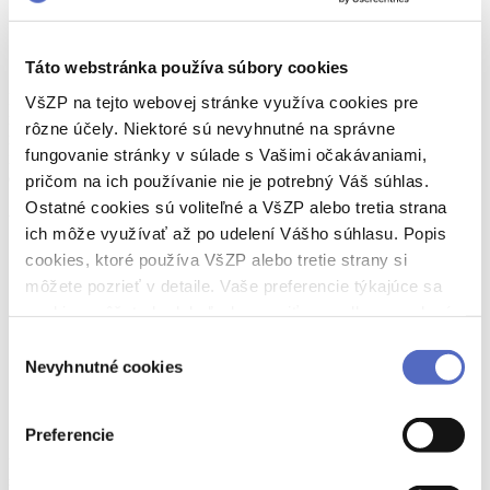
odborné poradenstvo.
Starostlivosť o zúbky
Táto webstránka používa súbory cookies
Mliečne zuby si zaslúžia rovnakú pozornosť ako trvalé. Myslite
VšZP na tejto webovej stránke využíva cookies pre
na to, že deti majú absolvovať prehliadku dokonca častejšie ako ich
rôzne účely. Niektoré sú nevyhnutné na správne
rodičia, a to dvakrát do roka. Prvú návštevu svojmu potomkovi
fungovanie stránky v súlade s Vašimi očakávaniami,
naplánujte zároveň s prvou narodeninovou oslavou, čaká ho po
dovŕšení jedného roka.
pričom na ich používanie nie je potrebný Váš súhlas.
Ostatné cookies sú voliteľné a VšZP alebo tretia strana
V zubnom kresle malému pacientovi:
ich môže využívať až po udelení Vášho súhlasu. Popis
cookies, ktoré používa VšZP alebo tretie strany si
podrobne prehliadnu celý chrup,
skontrolujú prejavy parodontu,
môžete pozrieť v detaile. Vaše preferencie týkajúce sa
skontrolujú ďasná a mäkké tkanivá ústnej dutiny,
cookies môžete kedykoľvek zmeniť cez odkaz uvedený
prezrú medzičeľustné a vzájomné postavenie zubov,
na tejto
stránke
.
určia index kazivosti chrupu a parodontálny index,
Výber
skontrolujú zubné náhrady,
Nevyhnutné cookies
súhlasu
súčasťou preventívnej prehliadky je aj dentálna hygiena,
odstránenie zubných povlakov, fluoridovanie zubov a nácvik
hygienických návykov.
Preferencie
Ušetrite u zubára a získajte pre svoje dieťa príspevok až do 30 eur
na dentálnu hygienu