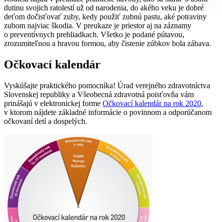
dutinu svojich ratolestí už od narodenia, do akého veku je dobré
deťom dočisťovať zuby, kedy použiť zubnú pastu, aké potraviny
zubom najviac škodia. V preukaze je priestor aj na záznamy
o preventívnych prehliadkach. Všetko je podané pútavou,
zrozumiteľnou a hravou formou, aby čistenie zúbkov bola zábava.
Očkovací kalendár
Vyskúšajte praktického pomocníka! Úrad verejného zdravotníctva
Slovenskej republiky a Všeobecná zdravotná poisťovňa vám
prinášajú v elektronickej forme
Očkovací kalendár na rok 20
20
,
v ktorom nájdete základné informácie o povinnom a odporúčanom
očkovaní detí a dospelých.