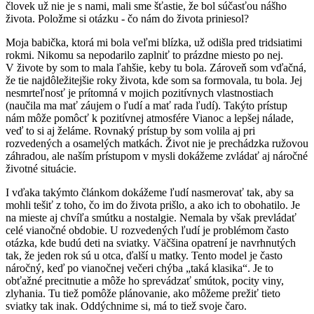
človek už nie je s nami, mali sme šťastie, že bol súčasťou nášho
života. Položme si otázku - čo nám do života priniesol?
Moja babička, ktorá mi bola veľmi blízka, už odišla pred tridsiatimi
rokmi. Nikomu sa nepodarilo zaplniť to prázdne miesto po nej.
V živote by som to mala ľahšie, keby tu bola. Zároveň som vďačná,
že tie najdôležitejšie roky života, kde som sa formovala, tu bola. Jej
nesmrteľnosť je prítomná v mojich pozitívnych vlastnostiach
(naučila ma mať záujem o ľudí a mať rada ľudí). Takýto prístup
nám môže pomôcť k pozitívnej atmosfére Vianoc a lepšej nálade,
veď to si aj želáme. Rovnaký prístup by som volila aj pri
rozvedených a osamelých matkách. Život nie je prechádzka ružovou
záhradou, ale naším prístupom v mysli dokážeme zvládať aj náročné
životné situácie.
I vďaka takýmto článkom dokážeme ľudí nasmerovať tak, aby sa
mohli tešiť z toho, čo im do života prišlo, a ako ich to obohatilo. Je
na mieste aj chvíľa smútku a nostalgie. Nemala by však prevládať
celé vianočné obdobie. U rozvedených ľudí je problémom často
otázka, kde budú deti na sviatky. Väčšina opatrení je navrhnutých
tak, že jeden rok sú u otca, ďalší u matky. Tento model je často
náročný, keď po vianočnej večeri chýba „taká klasika“. Je to
obťažné precitnutie a môže ho sprevádzať smútok, pocity viny,
zlyhania. Tu tiež pomôže plánovanie, ako môžeme prežiť tieto
sviatky tak inak. Oddýchnime si, má to tiež svoje čaro.