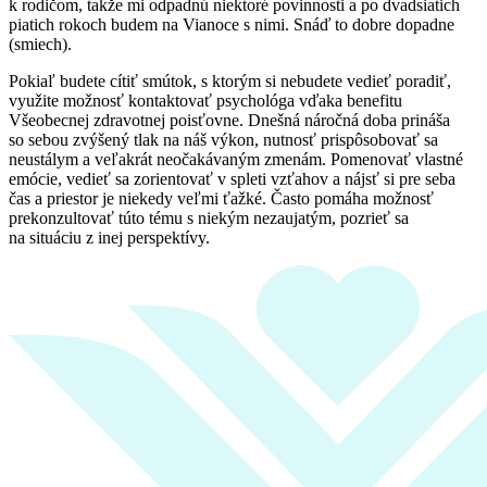
k rodičom, takže mi odpadnú niektoré povinnosti a po dvadsiatich
piatich rokoch budem na Vianoce s nimi. Snáď to dobre dopadne
(smiech).
Pokiaľ budete cítiť smútok, s ktorým si nebudete vedieť poradiť,
využite možnosť kontaktovať psychológa vďaka benefitu
Všeobecnej zdravotnej poisťovne. Dnešná náročná doba prináša
so sebou zvýšený tlak na náš výkon, nutnosť prispôsobovať sa
neustálym a veľakrát neočakávaným zmenám. Pomenovať vlastné
emócie, vedieť sa zorientovať v spleti vzťahov a nájsť si pre seba
čas a priestor je niekedy veľmi ťažké. Často pomáha možnosť
prekonzultovať túto tému s niekým nezaujatým, pozrieť sa
na situáciu z inej perspektívy.