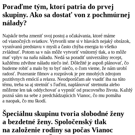
Poraďme tým, ktorí patria do prvej
skupiny. Ako sa dostať von z pochmúrnej
nálady?
Najskôr treba zmeniť svoj postoj a očakávania, ktoré máme
od vianočných sviatkov. Vytvorili sme si v hlavách nejaký obrázok,
vysnívanú predstavu v mysli a často chýba energia to všetko
zvládnuť. Potom sa v nás môže vytvoriť vnútorný tlak, a to môže
mať vplyv na našu náladu. Nedá sa poradiť univerzálny recept,
každému zdvihne náladu niečo iné. Dôležité je aspoň plánovať, čo
budeme robiť a malo by to byť niečo, o čom vieme, že nám urobí
radosť. Pozeranie filmov a rozprávok je pre mnohých zdrojom
pozitívnych emócií a relaxu. Neodporúčam ale vsadiť iba na túto
tému, treba sa aj stretnúť s ľuďmi, naplánovať stretnutia alebo
môžeme len tak oddychovať a vypnúť od pracovného života. Každý
pozná sám na sebe z predchádzajúcich Vianoc, čo mu pomáha
a naopak, čo mu škodí.
Špeciálnu skupinu tvoria slobodné ženy
a bezdetné ženy. Spoločenský tlak
na založenie rodiny sa počas Vianoc