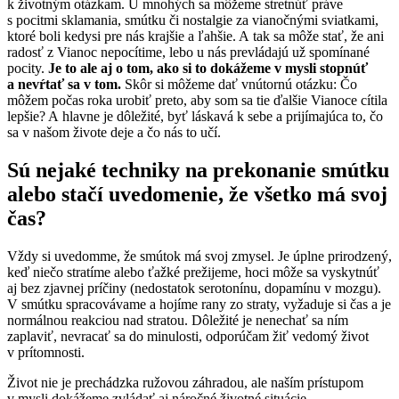
k životným otázkam. U mnohých sa môžeme stretnúť práve
s pocitmi sklamania, smútku či nostalgie za vianočnými sviatkami,
ktoré boli kedysi pre nás krajšie a ľahšie. A tak sa môže stať, že ani
radosť z Vianoc nepocítime, lebo u nás prevládajú už spomínané
pocity.
Je to ale aj o tom, ako si to dokážeme v mysli stopnúť
a nevŕtať sa v tom.
Skôr si môžeme dať vnútornú otázku: Čo
môžem počas roka urobiť preto, aby som sa tie ďalšie Vianoce cítila
lepšie? A hlavne je dôležité, byť láskavá k sebe a prijímajúca to, čo
sa v našom živote deje a čo nás to učí.
Sú nejaké techniky na prekonanie smútku
alebo stačí uvedomenie, že všetko má svoj
čas?
Vždy si uvedomme, že smútok má svoj zmysel. Je úplne prirodzený,
keď niečo stratíme alebo ťažké prežijeme, hoci môže sa vyskytnúť
aj bez zjavnej príčiny (nedostatok serotonínu, dopamínu v mozgu).
V smútku spracovávame a hojíme rany zo straty, vyžaduje si čas a je
normálnou reakciou nad stratou. Dôležité je nenechať sa ním
zaplaviť, nevracať sa do minulosti, odporúčam žiť vedomý život
v prítomnosti.
Život nie je prechádzka ružovou záhradou, ale naším prístupom
v mysli dokážeme zvládať aj náročné životné situácie.