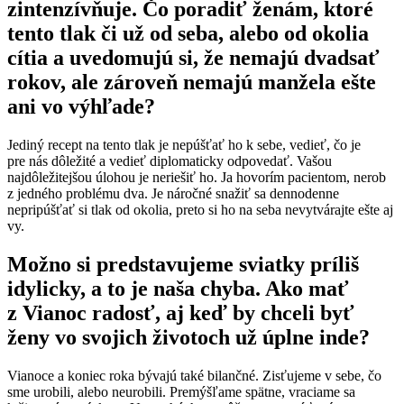
zintenzívňuje. Čo poradiť ženám, ktoré
tento tlak či už od seba, alebo od okolia
cítia a uvedomujú si, že nemajú dvadsať
rokov, ale zároveň nemajú manžela ešte
ani vo výhľade?
Jediný recept na tento tlak je nepúšťať ho k sebe, vedieť, čo je
pre nás dôležité a vedieť diplomaticky odpovedať. Vašou
najdôležitejšou úlohou je neriešiť ho. Ja hovorím pacientom, nerob
z jedného problému dva. Je náročné snažiť sa dennodenne
nepripúšťať si tlak od okolia, preto si ho na seba nevytvárajte ešte aj
vy.
Možno si predstavujeme sviatky príliš
idylicky, a to je naša chyba. Ako mať
z Vianoc radosť, aj keď by chceli byť
ženy vo svojich životoch už úplne inde?
Vianoce a koniec roka bývajú také bilančné. Zisťujeme v sebe, čo
sme urobili, alebo neurobili. Premýšľame spätne, vraciame sa