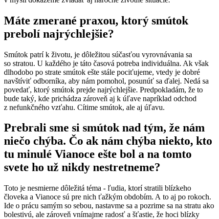
Máte zmerané praxou, ktorý smútok
prebolí najrýchlejšie?
Smútok patrí k životu, je dôležitou súčasťou vyrovnávania sa
so stratou. U každého je táto časová potreba individuálna. Ak však
dlhodobo po strate smútok ešte stále pociťujeme, vtedy je dobré
navštíviť odborníka, aby nám pomohol, posunúť sa ďalej. Nedá sa
povedať, ktorý smútok prejde najrýchlejšie. Predpokladám, že to
bude taký, kde prichádza zároveň aj k úľave napríklad odchod
z nefunkčného vzťahu. Cítime smútok, ale aj úľavu.
Prebrali sme si smútok nad tým, že nám
niečo chýba. Čo ak nám chýba niekto, kto
tu minulé Vianoce ešte bol a na tomto
svete ho už nikdy nestretneme?
Toto je nesmierne dôležitá téma - ľudia, ktorí stratili blízkeho
človeka a Vianoce sú pre nich ťažkým obdobím. A to aj po rokoch.
Ide o prácu samým so sebou, nastavme sa a pozrime sa na stratu ako
bolestivú, ale zároveň vnímajme radosť a šťastie, že hoci blízky