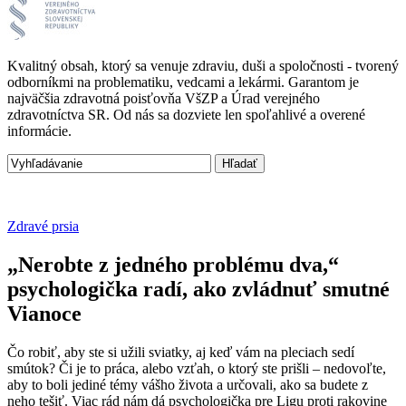
Kvalitný obsah, ktorý sa venuje zdraviu, duši a spoločnosti - tvorený
odborníkmi na problematiku, vedcami a lekármi. Garantom je
najväčšia zdravotná poisťovňa VšZP a Úrad verejného
zdravotníctva SR. Od nás sa dozviete len spoľahlivé a overené
informácie.
Zdravé prsia
„Nerobte z jedného problému dva,“
psychologička radí, ako zvládnuť smutné
Vianoce
Čo robiť, aby ste si užili sviatky, aj keď vám na pleciach sedí
smútok? Či je to práca, alebo vzťah, o ktorý ste prišli – nedovoľte,
aby to boli jediné témy vášho života a určovali, ako sa budete z
neho tešiť. Viac rád nám dá psychologička pre Ligu proti rakovine