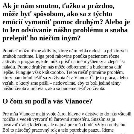
Ak je nám smutno, ťažko a prázdno,
môže byť spôsobom, ako sa z týchto
emócií vymaniť pomoc druhým? Alebo je
to len odsúvanie nášho problému a snaha
prelepiť ho niečím iným?
Pomôcť môžu rôzne aktivity, ktoré nám robia radosť, a pri ktorých
smútok necítime. Liga proti rakovine ponúka pacientom rôzne
aktivity a programy, kde môžu prísť na iné myšlienky a zlepšiť si
náladu. Pomoc druhým nás môže odbremeniť a budeme sa cítiť
lepšie. Funguje však krátkodobo. Treba riešiť primárne problém,
ktorý nám bráni tešiť sa zo života či z Vianoc. Či je to práca, alebo
vzťah, o ktorý sme prišli – nedovoľme, aby to boli jediné témy
nášho života a určovali, ako sa budeme tešiť zo života.
O čom sú podľa v
ás Vianoce?
Pre mňa Vianoce majú svoje čaro, hlavne v detstve to do nás vštepili
rodičia a vedeli vytvoriť tú čarovnú atmosféru. Snažím sa ju
posúvať ďalej k deťom, ale najmä pre mňa budú vždy o oddychu.
Bol to náročný pracovný rok a telo potrebuje pauzu. Ideme