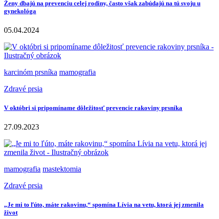
Ženy dbajú na prevenciu celej rodiny, často však zabúdajú na tú svoju u
gynekológa
05.04.2024
karcinóm prsníka
mamografia
Zdravé prsia
V októbri si pripomíname dôležitosť prevencie rakoviny prsníka
27.09.2023
mamografia
mastektomia
Zdravé prsia
„Je mi to ľúto, máte rakovinu,“ spomína Lívia na vetu, ktorá jej zmenila
život