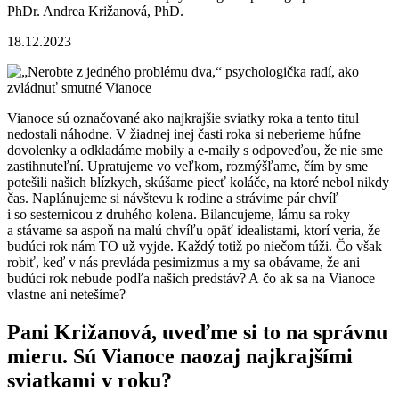
PhDr. Andrea Križanová, PhD.
18.12.2023
Vianoce sú označované ako najkrajšie sviatky roka a tento titul
nedostali náhodne. V žiadnej inej časti roka si neberieme húfne
dovolenky a odkladáme mobily a e-maily s odpoveďou, že nie sme
zastihnuteľní. Upratujeme vo veľkom, rozmýšľame, čím by sme
potešili našich blízkych, skúšame piecť koláče, na ktoré nebol nikdy
čas. Naplánujeme si návštevu k rodine a strávime pár chvíľ
i so sesternicou z druhého kolena. Bilancujeme, lámu sa roky
a stávame sa aspoň na malú chvíľu opäť idealistami, ktorí veria, že
budúci rok nám TO už vyjde. Každý totiž po niečom túži. Čo však
robiť, keď v nás prevláda pesimizmus a my sa obávame, že ani
budúci rok nebude podľa našich predstáv? A čo ak sa na Vianoce
vlastne ani netešíme?
Pani Križanová, uveďme si to na správnu
mieru. Sú Vianoce naozaj najkrajšími
sviatkami v roku?