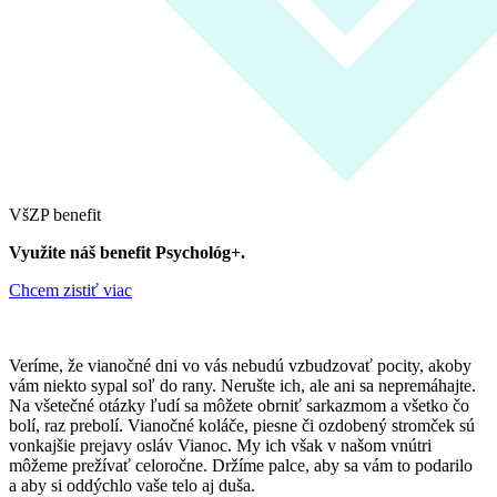
VšZP benefit
Využite náš benefit
Psychológ+​.
Chcem zistiť viac
Veríme, že vianočné dni vo vás nebudú vzbudzovať pocity, akoby
vám niekto sypal soľ do rany. Nerušte ich, ale ani sa nepremáhajte.
Na všetečné otázky ľudí sa môžete obrniť sarkazmom a všetko čo
bolí, raz prebolí. Vianočné koláče, piesne či ozdobený stromček sú
vonkajšie prejavy osláv Vianoc. My ich však v našom vnútri
môžeme prežívať celoročne. Držíme palce, aby sa vám to podarilo
a aby si oddýchlo vaše telo aj duša.