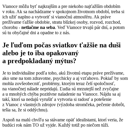
Vianoce môžu byť najkrajším a pre niekoho najťažším obdobím
v roku. Ak sa nachádzame v spokojnom životnom období, treba si
ich užiť naplno a vytvoriť si vianočnú atmosféru. Ak práve
prežívame ťažšie obdobie, stratu blízkej osoby, rozvod, rozchod,
chorobu -
netlačme na seba
. Veď Vianoce trvajú pár dní, a potom
sú tu obyčajné dni a opadne to z nás.
Je ľuďom počas sviatkov ťažšie na duši
alebo je to iba opakovaný
a predpokladaný mýtus?
Je to individuálne podľa toho, akú životnú etapu práve prežívame,
ako sme na tom zdravotne, psychicky a aj vzťahovo. Pokiaľ by som
mohla zovšeobecniť, problémy, ktorým teraz čelí spoločnosť,
na vianočnej nálade nepridajú. Ľudia sú mrzutejší než zvyčajne
a u mnohých chýba pozitívne naladenie na Vianoce. Nájdu sa aj
takí, ktorí sa nedajú vyrušiť a vytvoria si radosť a potešenie
z Vianoc z vlastných zdrojov (výzdoba stromčeka, pečenie dobrôt,
tešia sa, že si oddýchnu).
Aspoň na malú chvíľu sa stávame opäť idealistami, ktorí veria, že
budúci rok nám TO už vyjde. Každý totiž po niečom túži.