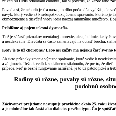
že keď sú ľudia odhodlaní chudnúť, tak si povedia, že každé ráno zač
Povedia si, že nebudú jesť a naozaj to dlho počas dňa vydržia, ale več
návyk, ktorý vedie až k sebapoškodzujúcemu správaniu, ktorého je ťaž
obmedzujeme a dievčatá vtedy jedia naozaj minimálne množstvo. Boja 
Priblížme aj pojem telesná dysmorfia.
Tiež je súčasť príznakov mentálnej anorexie, ale aj bulímie, kedy člov
a neadekvátne. Dievčatá sa často zameriavajú na oblasť brucha, stehi
Kedy je to už chorobné? Lebo asi každý má nejakú časť svojho tel
Ak tieto príznaky zmenia výrazne správanie, ktoré vedie k neadekvá
a záujmoch. Tiež ak vedú k sociálnemu stiahnutiu, že pre to, že dieťa 
prípade, keď je bežné fungovanie narušené, je to už patologické a treb
Rodiny sú rôzne, povahy sú rôzne, situ
podobnú osobno
Záchvatové prejedanie nastupuje pravidelne okolo 25. roku života
a je minimálne tak častá ako diabetes prvého typu. Čo je spúšť