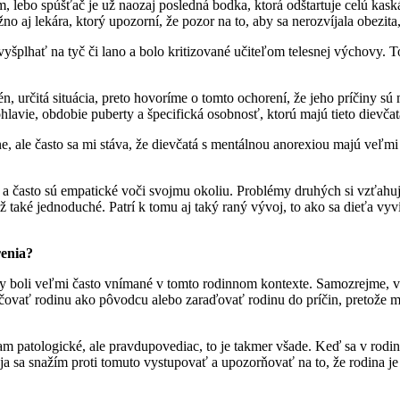
ám, lebo spúšťač je už naozaj posledná bodka, ktorá odštartuje celú k
 aj lekára, ktorý upozorní, že pozor na to, aby sa nerozvíjala obezita,
vyšplhať na tyč či lano a bolo kritizované učiteľom telesnej výchovy. To
n, určitá situácia, preto hovoríme o tomto ochorení, že jeho príčiny sú 
lavie, obdobie puberty a špecifická osobnosť, ktorú majú tieto dievčat
e, ale často sa mi stáva, že dievčatá s mentálnou anorexiou majú veľm
é a často sú empatické voči svojmu okoliu. Problémy druhých si vzťahu
ž také jednoduché. Patrí k tomu aj taký raný vývoj, to ako sa dieťa vyvíja
renia?
vy boli veľmi často vnímané v tomto rodinnom kontexte. Samozrejme, v
značovať rodinu ako pôvodcu alebo zaraďovať rodinu do príčin, pretože
am patologické, ale pravdupovediac, to je takmer všade. Keď sa v rodine
a sa snažím proti tomuto vystupovať a upozorňovať na to, že rodina je