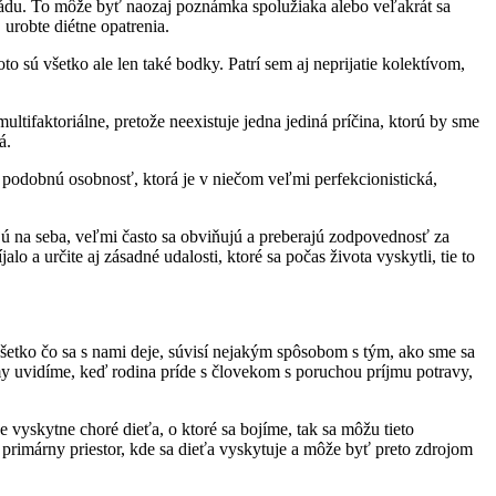
askádu. To môže byť naozaj poznámka spolužiaka alebo veľakrát sa
 urobte diétne opatrenia.
to sú všetko ale len také bodky. Patrí sem aj neprijatie kolektívom,
multifaktoriálne, pretože neexistuje jedna jediná príčina, ktorú by sme
á.
i podobnú osobnosť, ktorá je v niečom veľmi perfekcionistická,
jú na seba, veľmi často sa obviňujú a preberajú zodpovednosť za
lo a určite aj zásadné udalosti, ktoré sa počas života vyskytli, tie to
šetko čo sa s nami deje, súvisí nejakým spôsobom s tým, ako sme sa
 my uvidíme, keď rodina príde s človekom s poruchou príjmu potravy,
 vyskytne choré dieťa, o ktoré sa bojíme, tak sa môžu tieto
 primárny priestor, kde sa dieťa vyskytuje a môže byť preto zdrojom