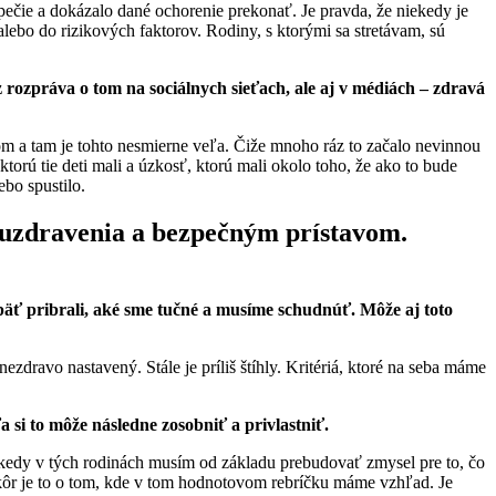
zpečie a dokázalo dané ochorenie prekonať. Je pravda, že niekedy je
lebo do rizikových faktorov. Rodiny, s ktorými sa stretávam, sú
 rozpráva o tom na sociálnych sieťach, ale aj v médiách – zdravá
rom a tam je tohto nesmierne veľa. Čiže mnoho ráz to začalo nevinnou
torú tie deti mali a úzkosť, ktorú mali okolo toho, že ako to bude
bo spustilo.
m uzdravenia a bezpečným prístavom.
päť pribrali, aké sme tučné a musíme schudnúť. Môže aj toto
nezdravo nastavený. Stále je príliš štíhly. Kritériá, ktoré na seba máme
a si to môže následne zosobniť a privlastniť.
iekedy v tých rodinách musím od základu prebudovať zmysel pre to, čo
e skôr je to o tom, kde v tom hodnotovom rebríčku máme vzhľad. Je