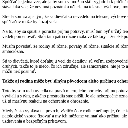
Spúšťač je jedna vec, ale ja by som sa možno skôr vyjadrila k príčin
stáva taká vec, že nevinná poznámka učiteľa na telesnej výchove, možno
Stretla som sa aj s tým, že sa dievčatko nevedelo na telesnej výchove 
spúšťačov môže byť ozaj veľa.
Na to, aby sa spustila porucha príjmu potravy, musí tam byť určitý teré
vedeli pomenovať. Skôr tam patria rôzne rizikové faktory – ženské poh
Musím povedať, že rodiny sú rôzne, povahy sú rôzne, situácie sú rôzn
ambiciózna.
Sú to dievčatá, ktoré doťahujú veci do detailov, sú veľmi zodpovedn
druhých, takže to je niečo, čo ich združuje, ale samozrejme, nie je to a
môžu tiež posilniť.
Takže aj rodina môže byť silným pôvodcom alebo príčinou ocho
Toto by som rada uviedla na pravú mieru, lebo poruchy príjmu potra
vyvíjali a s tým, z akého prostredia sme prišli. Je ale nebezpečné o
už tú masívnu reakciu na ochorenie a ohrozenie.
Vtedy často vypláva na povrch, všeličo čo v rodine nefunguje, čo je t
patologické vzorce fixovať a my ich môžeme vnímať ako príčinu, ale j
uzdravenia a bezpečným prístavom.