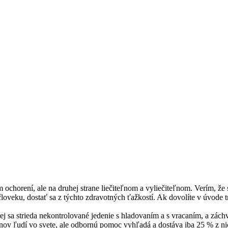
om ochorení, ale na druhej strane liečiteľnom a vyliečiteľnom. Verím, 
loveku, dostať sa z týchto zdravotných ťažkostí. Ak dovolíte v úvode tr
orej sa strieda nekontrolované jedenie s hladovaním a s vracaním, a zác
ónov ľudí vo svete, ale odbornú pomoc vyhľadá a dostáva iba 25 % z n