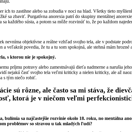
ínajú.
er ich to zastihne alebo sa zobudia v noci na hlad. Všetky tieto myšlienk
ké sa zbaviť. Purgatívna anorexia patrí do skupiny mentálnej anorexie
sa každého sústa, a potom sa môže rozvinúť to, že po každom najedení
ek nevníma objektívne a reálne vzhľad svojho tela, ale v podstate podrob
en a veľakrát povedia, že tu a tu som spokojná, ale stehná mám hrozné
a, s ktorou nie je spokojný.
tnemu príjmu potravy alebo zamestnávajú dieťa nadmerne a narušia je
vidí nejakú časť svojho tela veľmi kriticky a nielen kriticky, ale až na
a s tým niečo robiť.
ácie sú rôzne, ale často sa mi stáva, že di
sť, ktorá je v niečom veľmi perfekcionistic
, bulímia sa najčastejšie rozvinie okolo 18. roku, no mentálna ano
ačom problémov so stravou u tak mladých ľudí?