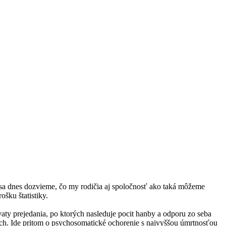
že sa dnes dozvieme, čo my rodičia aj spoločnosť ako taká môžeme
ošku štatistiky.
hvaty prejedania, po ktorých nasleduje pocit hanby a odporu zo seba
ich. Ide pritom o psychosomatické ochorenie s najvyššou úmrtnosťou