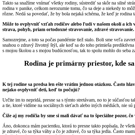
Takto sa snažíme vnímať všetky rodiny, sústrediť sa skôr na silné str
rodina v panike, celkom nerozumie tomu, čo sa deje a niekedy to môže
rôzne. Nedá sa povedať, že by bola nejaká schéma, že keď je rodina t
Môže to ovplyvniť vzťah rodičov alebo ľudí v našom okolí a ich 
strava, pohyb, priam ortodoxné stravovanie, zdravé stravovanie
Samozrejme, a toto sa počas pandémie tiež stalo. Boli sme veľa zavre
snahou o zdravý životný štýl, ale keď sa do toho primieša prediktívna 
s mojou školou a s mojou budúcnosťou, tak to spolu mohlo do seba za
Rodina je primárny priestor, kde s
K tej rodine sa predsa len ešte vrátim jednou otázkou. Často hl
nejako ovplyvniť deti, keď to počujú?
Určite im to nepridá, presne sa s týmto stretávam, no to je súčasťou ta
a tie, ktoré vidíme na sociálnych sieťach alebo iných médiách, nie sú
Čiže aj my rodičia by sme si mali dávať na to špeciálne pozor, čo
Áno, dokonca mám pacientku, ktorá to presne takto popísala, že všet
je zdravé, čo sa týka váhy a čo je zdravé, čo sa týka jedla. Často ma