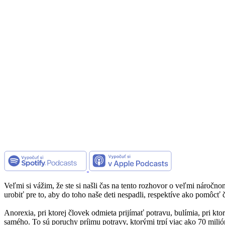
Veľmi si vážim, že ste si našli čas na tento rozhovor o veľmi náročn
urobiť pre to, aby do toho naše deti nespadli, respektíve ako pomôcť č
Anorexia, pri ktorej človek odmieta prijímať potravu, bulímia, pri kt
samého. To sú poruchy príjmu potravy, ktorými trpí viac ako 70 mili