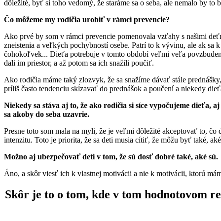
dôležité, byť si toho vedomý, že staráme sa o seba, ale nemalo by to 
Čo môžeme my rodičia urobiť v rámci prevencie?
Ako prvé by som v rámci prevencie pomenovala vzťahy s našimi deťmi
zneistenia a veľkých pochybností osebe. Patrí to k vývinu, ale ak sa k
čohokoľvek... Dieťa potrebuje v tomto období veľmi veľa povzbudenia
dali im priestor, a až potom sa ich snažili poučiť.
Ako rodičia máme taký zlozvyk, že sa snažíme dávať stále prednášky, 
príliš často tendenciu skĺzavať do prednášok a poučení a niekedy dieťa
Niekedy sa stáva aj to, že ako rodičia si síce vypočujeme dieťa, 
sa akoby do seba uzavrie.
Presne toto som mala na myli, že je veľmi dôležité akceptovať to, čo 
intenzitu. Toto je priorita, že sa deti musia cítiť, že môžu byť také, ak
Možno aj ubezpečovať deti v tom, že sú dosť dobré také, aké sú.
Áno, a skôr viesť ich k vlastnej motivácii a nie k motivácii, ktorú m
Skôr je to o tom, kde v tom hodnotovom re