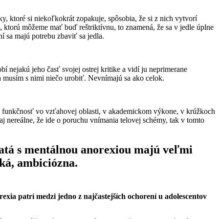
y, ktoré si niekoľkokrát zopakuje, spôsobia, že si z nich vytvorí
, ktorú môžeme mať buď reštriktívnu, to znamená, že sa v jedle úplne
 sa majú potrebu zbaviť sa jedla.
í nejakú jeho časť svojej ostrej kritike a vidí ju neprimerane
 a musím s nimi niečo urobiť. Nevnímajú sa ako celok.
ho funkčnosť vo vzťahovej oblasti, v akademickom výkone, v krúžkoch
ozaj nereálne, že ide o poruchu vnímania telovej schémy, tak v tomto
evčatá s mentálnou anorexiou majú veľmi
ká, ambiciózna.
rexia patrí medzi jedno z najčastejších ochorení u adolescentov