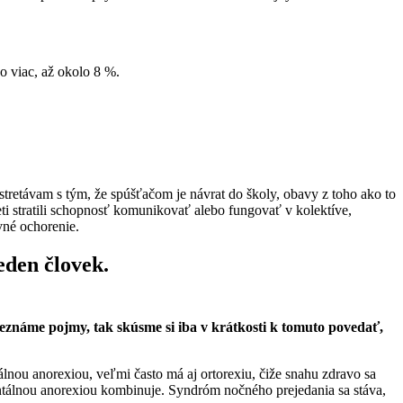
čo viac, až okolo 8 %.
tretávam s tým, že spúšťačom je návrat do školy, obavy z toho ako to
deti stratili schopnosť komunikovať alebo fungovať v kolektíve,
evné ochorenie.
eden človek.
eznáme pojmy, tak skúsme si iba v krátkosti k tomuto povedať,
lnou anorexiou, veľmi často má aj ortorexiu, čiže snahu zdravo sa
entálnou anorexiou kombinuje. Syndróm nočného prejedania sa stáva,