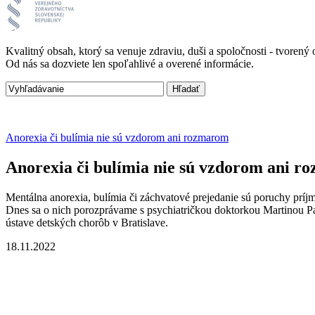
Kvalitný obsah, ktorý sa venuje zdraviu, duši a spoločnosti - tvore
Od nás sa dozviete len spoľahlivé a overené informácie.
Anorexia či bulímia nie sú vzdorom ani rozmarom
Anorexia či bulímia nie sú vzdorom ani 
Mentálna anorexia, bulímia či záchvatové prejedanie sú poruchy príjm
Dnes sa o nich porozprávame s psychiatričkou doktorkou Martinou Pa
ústave detských chorôb v Bratislave.
18.11.2022