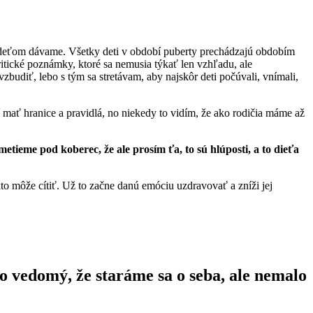
m deťom dávame. Všetky deti v období puberty prechádzajú obdobím
kritické poznámky, ktoré sa nemusia týkať len vzhľadu, ale
udiť, lebo s tým sa stretávam, aby najskôr deti počúvali, vnímali,
 mať hranice a pravidlá, no niekedy to vidím, že ako rodičia máme až
metieme pod koberec, že ale prosím ťa, to sú hlúposti, a to dieťa
kto môže cítiť. Už to začne danú emóciu uzdravovať a zníži jej
o vedomý, že staráme sa o seba, ale nemalo