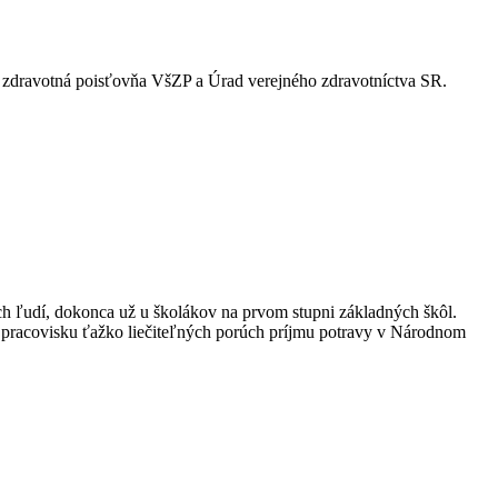
ia zdravotná poisťovňa VšZP a Úrad verejného zdravotníctva SR.
ích ľudí, dokonca už u školákov na prvom stupni základných škôl.
m pracovisku ťažko liečiteľných porúch príjmu potravy v Národnom