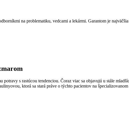
ný odborníkmi na problematiku, vedcami a lekármi. Garantom je najväčš
rozmarom
u potravy s rastúcou tendenciou. Čoraz viac sa objavujú u stále mladš
ulinyovou, ktorá sa stará práve o týchto pacientov na špecializovano