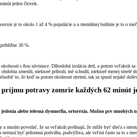
 minút jeden človek.
orexie je to okolo 1 až 4 % populácie a u mentálnej bulímie je to o nie
 približne 30 %.
lnosti s ňou súvisiace. Dlhodobá izolácia detí, a potom veľakrát sa s
 obdobia zmenili, niektoré pribrali, iné schudli, niektoré menej smelé 
spôsobiť to, že keď sa potom okolnosti stretnú, tak sa spustí nejaké duš
príjmu potravy zomrie každých 62 minút j
jedenia alebo telesná dysmorfia, ortorexia. Možno pre mnohých n
y a musím povedať, že sa veľakrát prelínajú, že môže byť dieťa s mentá
o a nemusí byť prítomná podváha, podvýživa, ale veľmi často sa to s m