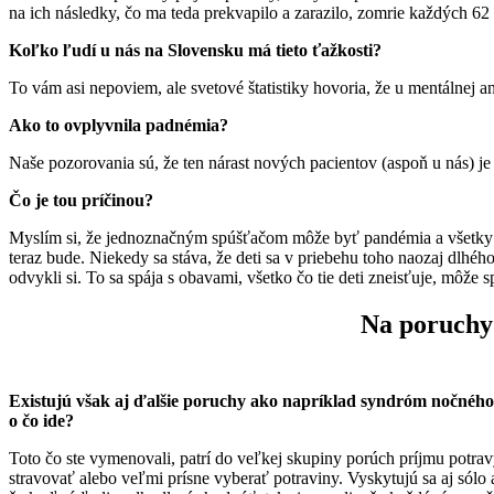
na ich následky, čo ma teda prekvapilo a zarazilo, zomrie každých 62
Koľko ľudí u nás na Slovensku má tieto ťažkosti?
To vám asi nepoviem, ale svetové štatistiky hovoria, že u mentálnej an
Ako to ovplyvnila padnémia?
Naše pozorovania sú, že ten nárast nových pacientov (aspoň u nás) je
Čo je tou príčinou?
Myslím si, že jednoznačným spúšťačom môže byť pandémia a všetky oko
teraz bude. Niekedy sa stáva, že deti sa v priebehu toho naozaj dlhého
odvykli si. To sa spája s obavami, všetko čo tie deti zneisťuje, môže 
Na poruchy 
Existujú však aj ďalšie poruchy ako napríklad syndróm nočného 
o čo ide?
Toto čo ste vymenovali, patrí do veľkej skupiny porúch príjmu potrav
stravovať alebo veľmi prísne vyberať potraviny. Vyskytujú sa aj sól