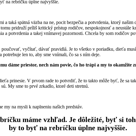
byť na rebríčku úplne najvyššie.
 a taká spätná väzba na ne, pocit bezpečia a potvrdenia, ktorý naši
 tomu pridruží príliš kritický prístup rodičov, nespokojnosť a neustále 
 a potvrdenia a takej vnímavej pozornosti. Chcela by som rodičov povzb
poučovať, vyčítať, dávať pravidlá. Je to všetko v poriadku, dieťa musí
 potrebuje len to, aby sme vnímali, čo sa s ním deje.
aj mu dáme priestor, nech nám povie, čo ho trápi a my to okamžite z
dieťa prinesie. V prvom rade to potvrdiť, že to takto môže byť, že sa ta
é sú. My sme to prvé zrkadlo, ktoré deti stretnú.
áme my na mysli k naplneniu našich predstáv.
bríčku máme vzhľad. Je dôležité, byť si toh
by to byť na rebríčku úplne najvyššie.