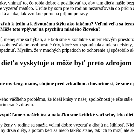
ánky, vnímať to, čo robia dobre a posilňovať to, aby tam dieťa našlo be
 vyzerať mätúco. Určite by som pre to rodinu nezaraďovala do príčin a
aká a taká, tak vznikne porucha príjmu potravy.
vzťah k jedlu a k životnému štýlu ako takému? Veľmi veľa sa teraz
. Môže toto vplývať na psychiku mladého človeka?
tí, menej sme sa hýbali, ale boli sme v kontakte s internetovým priesto
osobnosť alebo osobnostné črty, ktoré som spomínala a miera neistoty, k
padnúť. Myslím, že v mnohých prípadoch to ochorenie aj spôsobilo ale
a dieťa vyskytuje a môže byť preto zdrojo
avne my ženy, mamy, stojíme pred zrkadlom a hovoríme si, že sme o
kého väčšieho problému, že ideál krásy v našej spoločnosti je ešte stále 
 primerané zdraviu.
 vypúšťame z našich úst a nakoľko sme kritické voči sebe, lebo dieť
ky ženy v rodine sa snažia veľmi dobre vyzerať a dbajú na štíhlosť. N
miny držia diéty, a potom keď sa niečo takéto stane, tak ich to mrzí, al