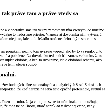
, tak práve tam a práve vtedy sa
utine a v operatíve sme tak veľmi zamestnaní tým všetkým, čo musíme
zvyčajne to nedostane priestor. Vianoce aj dovolenka nám vytvárajú
ťačom nie je to, kde bude ležadlo otočené alebo akým smerom sa
ď im ponúkam, nech o tom uvažujú vopred, ako by to vyzeralo, či to
zbierané a pobalené. Na dovolenku teda odchádzame s vedomím, že to
a stresujúce obdobie, a keď to uvoľníme, ide o obdobnú schému, ako
ráve ten najlepší spôsob.
onálni.
mužov bude tých silne racionálnych a analytických šesť. Z desiatich
edpoklad, že keď narazia na seba tieto opačné preferencie, stretnú sa
o. Poznanie toho, že ja v mojom svete to mám inak, mi umožňuje,
 že mňa tie odlišnosti, ktoré napríklad v úvodnej etape, kedy