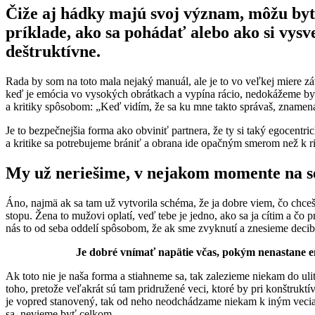
Čiže aj hádky majú svoj význam, môžu by
príklade, ako sa pohádať alebo ako si vysv
deštruktívne.
Rada by som na toto mala nejaký manuál, ale je to vo veľkej miere záv
keď je emócia vo vysokých obrátkach a vypína rácio, nedokážeme byť k
a kritiky spôsobom: „Keď vidím, že sa ku mne takto správaš, znamená 
Je to bezpečnejšia forma ako obviniť partnera, že ty si taký egocent
a kritike sa potrebujeme brániť a obrana ide opačným smerom než k ri
My už neriešime, v nejakom momente na seb
Áno, najmä ak sa tam už vytvorila schéma, že ja dobre viem, čo chce
stopu. Žena to mužovi oplatí, veď tebe je jedno, ako sa ja cítim a čo p
nás to od seba oddelí spôsobom, že ak sme zvyknutí a znesieme decib
Je dobré vnímať napätie včas, pokým nenastane e
Ak toto nie je naša forma a stiahneme sa, tak zalezieme niekam do u
toho, pretože veľakrát sú tam pridružené veci, ktoré by pri konštruk
je vopred stanovený, tak od neho neodchádzame niekam k iným veciam
sa, nevieme byť celkom...