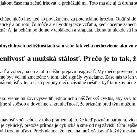
nejakom čase ma začnú iritovať a prekážajú mi. Toto má ale aj tá druhá
ko chápe niečo iné, keď to považujeme za potenciálnu hrozbu. Opäť si 
ický a on robí, čo môže a v úvodnej fáze vzťahu, keď chceme zanecha
né. Aj ja behám po dome v teplákoch a strapatá, akurát tu niekde sú hra
adnych iných príležitostiach sa o sebe tak veľa nedozvieme ako vo 
enlivosť a mužská stálosť. Prečo je to tak,
vať a vôbec, na čo z toho nášho prejavu reagovať. My niečo povieme, n
eme byť veľmi zmätočné v tom, aké signály vysielame. Zase nás to len v
ápad, ísť v tejto časti periódy niečo zásadné riešiť a byť tam zbytočne
ko vieme mužovi vysvetliť jednoducho náš ženský cyklus, aby sa v tom 
dajme si spôsob a dovoľme si zraniteľnosť, že priznám pred tým mužom,
ímavosť voči sebe a z toho pramení aj to, že keď poznám partnera, vie
 je cyklický, pretože príroda je cyklická a sme od nej závislí. Čím lep
 chvíli trochu uľaví. Predvídajme, že keď má muž očakávať každý mesia