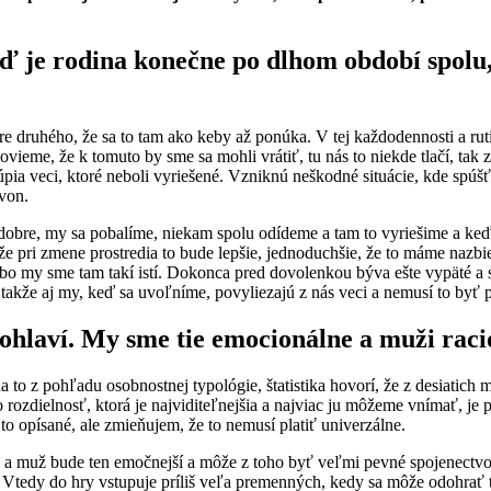
eď je rodina konečne po dlhom období spolu
re druhého, že sa to tam ako keby až ponúka. V tej každodennosti a r
vieme, že k tomuto by sme sa mohli vrátiť, tu nás to niekde tlačí, tak 
pia veci, ktoré neboli vyriešené. Vzniknú neškodné situácie, kde spúš
 von.
o dobre, my sa pobalíme, niekam spolu odídeme a tam to vyriešime a ke
a, že pri zmene prostredia to bude lepšie, jednoduchšie, že to máme na
, lebo my sme tam takí istí. Dokonca pred dovolenkou býva ešte vypäté 
takže aj my, keď sa uvoľníme, povyliezajú z nás veci a nemusí to byť p
pohlaví. My sme tie emocionálne a muži raci
 to z pohľadu osobnostnej typológie, štatistika hovorí, že z desiatich 
ozdielnosť, ktorá je najviditeľnejšia a najviac ju môžeme vnímať, je pr
 to opísané, ale zmieňujem, že to nemusí platiť univerzálne.
ká a muž bude ten emočnejší a môže z toho byť veľmi pevné spojenectv
Vtedy do hry vstupuje príliš veľa premenných, kedy sa môže odohrať to,