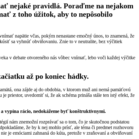
mať nejaké pravidlá. Poraďme na nejakom
mať z toho úžitok, aby to nepôsobilo
obré vnímať napätie včas, pokým nenastane emočný únos, to znamená, že
úsiť sa vyhnúť obviňovaniu. Znie to v neutralite, bez výčitiek
oveka v debate otvoreného nás vôbec vnímať, lebo voči každej výčitke
začiatku až po koniec hádky.
i pamätá, ona zájde aj do obdobia, v ktorom muž ani nemá pamäťovú
je priestor, uvedomiť si, že ak schéma prináša stále ten istý efekt, že
 a vypína rácio, nedokážeme byť konštruktívnymi.
tégií nám znemožní rozprávať sa o tom, čo je skutočnou podstatou
edpokladáme, že by k nej mohlo prísť, ale téma či predmet rozhovoru
nie je emóciami zahnaná do kúta, pretože v zraňovaní a obviňovaní