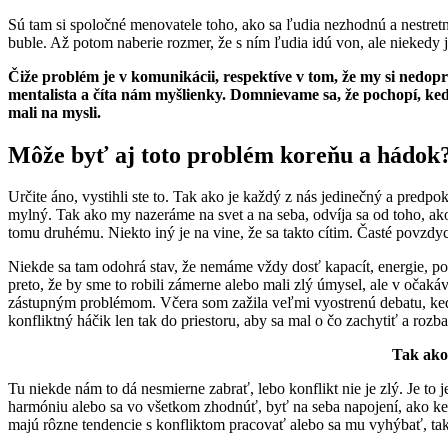
Sú tam si spoločné menovatele toho, ako sa ľudia nezhodnú a nestret
buble. Až potom naberie rozmer, že s ním ľudia idú von, ale niekedy 
Čiže problém je v komunikácii, respektíve v tom, že my si nedop
mentalista a číta nám myšlienky. Domnievame sa, že pochopí, k
mali na mysli.
Môže byť aj toto problém koreňu a hádok
Určite áno, vystihli ste to. Tak ako je každý z nás jedinečný a predp
mylný. Tak ako my nazeráme na svet a na seba, odvíja sa od toho, ako
tomu druhému. Niekto iný je na vine, že sa takto cítim. Časté povzdyc
Niekde sa tam odohrá stav, že nemáme vždy dosť kapacít, energie, po
preto, že by sme to robili zámerne alebo mali zlý úmysel, ale v oča
zástupným problémom. Včera som zažila veľmi vyostrenú debatu, keď pá
konfliktný háčik len tak do priestoru, aby sa mal o čo zachytiť a rozbal
Tak ako 
Tu niekde nám to dá nesmierne zabrať, lebo konflikt nie je zlý. Je t
harmóniu alebo sa vo všetkom zhodnúť, byť na seba napojení, ako keby
majú rôzne tendencie s konfliktom pracovať alebo sa mu vyhýbať, tak