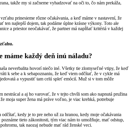
 strana, takže my si začneme vyhadzovať na oči to, čo nám prekáža,
do vzťahu prinesieme rôzne očakávania, a keď máme v nastavení, že
ť ten najlepší dojem, tak podáme úplne krásne výkony. Toto ale
nice a priestor neočakávať, že partner má napĺňať kritériá v každej
vzťahu.
 že máme každý deň inú náladu?
aša neverbalita hovorí niečo iné. Všetky tie zlomyseľné vtipy, že keď
ráti k sebe a k sebapoznaniu, že keď viem odčítať, že v cykle má
 jedovatá a vypustiť tam celú spleť emócií. Muž si v tom môže
nestrácal a aj ho varovať, že v tejto chvíli som ako napnutá pružina
 že moja super žena má práve voľno, je viac krehká, potrebuje
m odčítať, kedy je to pre neho už za hranou, kedy moje očakávania
šie poznáme tieto zákonitosti, tým viac nám to umožňuje, mať odstup,
c pohromu, tak naozaj nebude mať rád ženské veci.