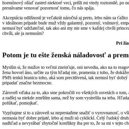
hormónový ošiaľ zastrel niektoré veci, prišli mi vtedy roztomilé, po 
prestávame venovať pozornosť tomu, čo nás spája.
Akceptácia odlišností je veľakrát náročná aj preto, lebo nám sa ťaž
v ideálnom prípade bude muž vždy galantný, pozorný, vnímavý, empat
nemusí byť udržateľné, tak ako ani my nie sme v každej chvíli princez
chvíli, ale ja nemusím?
Pri ži
Potom je tu ešte ženská náladovosť a prem
Myslím si, že mužov to veľmi zneisťuje, oni nevedia, ako na to reago
žena hovorí áno, určite za tým hľadaj nie, pramenia z toho, že dokáž
PMS tenkú hranicu toho, aká som precitlivená, tak nemusí byť dobrý n
pripadať značne bezmocne.
Zároveň vďaka za to, ako sme pokročili vo všetkých osvetách o tom, a
a radšej sa niekde zmrštím sama, než by som vystrelila na teba. Hľa
pofúkať, pomojkať.
Vypýtajme si to a zároveň sa neprestaňme snažiť o vyrovnanosť, o vš
nemusia byť dobre prijaté, lebo aj muži sú cyklickí. Celý ľudský druh
nadhľad a nevyrábať zbytočné konflikty iba pre to, že sa mi v tejto