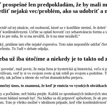
ť prospešné len predpokladám, že by mali 
etliť nejakú vec/problém, ako sa udobriť a 
islé od tej situácie, od osobností, ktoré sa v konflikte stretnú. Je d
onštruktívnymi. Určite sa oplatí hovoriť cez sebaotváraciu formu a sk
to pre mňa, že si ma nevážiš, že ti na mne nezáleží.“
rický, pridáme tam ešte nejaké expresíva. Toto nám nepomôže udržať čl
ešeniu. To ľudí v debate odpája.
a už iba útočíme a niekedy je to takto od 
š povedať, muž povie, že moja žena je hysterická aj historická, veľa s
režívam, veď ty si vo svojom svete aj tak robíš po svojom a podobne. Tu 
ely, tak jačíme a ideme do veľmi dramatického prejavu.
močný únos, to znamená, že keď je emócia vo vysokých obrátkach
lity a počkáme, než búrka prejde. Každá zo spomínaných únikových stra
tívnom hádaní nemali byť. Na hádku sa dá pripraviť spôsobom, že ak pr
. Toto je všetko možné v ideálnom prípade, keď ešte konštruktívnosť 