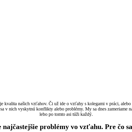
e kvalita našich vzťahov. Či už ide o vzťahy s kolegami v práci, aleb
k sa v nich vyskytnú konflikty alebo problémy. My sa dnes zameriame n
lebo po tomto asi túži každý.
e najčastejšie problémy vo vzťahu. Pre čo sa