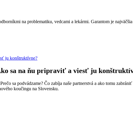
ný odborníkmi na problematiku, vedcami a lekármi. Garantom je najväčš
sť ju konštruktívne?
o sa na ňu pripraviť a viesť ju konštruktí
Prečo sa podvádzame? Čo zabíja naše partnerstvá a ako tomu zabrániť
hového koučingu na Slovensku.