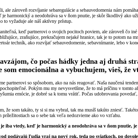
íli, ale zároveň rozvíjanie sebaregulácie a sebauvedomenia nám pomáh
keď je harmonický a neodohráva sa v ňom pnutie, je skôr škodlivý ako
 to vyžaduje ale náš aktívny prístup.
iteľná, keď partnerovi o svojich pocitoch poviem, ale zároveň čo iné v
ubližujúce, zraňujúce, prekračujem nejaké hranice, tak je to potom na
rtoár techník, ako rozvíjať sebauvedomenie, sebavnímanie, lebo v kon
navzájom, čo počas hádky jedna aj druhá st
e som emocionálna a vybuchujem, vieš, že v
áhame partnerovi so spôsobom, ako na nás reagovať. Naša naučená tenden
pochopiteľné. Pokým mu my nevysvetlíme, že to má príčinu v tomto ale
a vyšumia emócie, je dobré sa k tomu vrátiť. Počas udobrovania povedať,
m, že som takáto, ty si si ma vybral, tak ma musíš takúto zniesť. Takét
príležitostiach sa o sebe tak veľa nedozvieme ako vo vzťahu.
je iba vtedy, keď je harmonický a neodohráva sa v ňom pnutie, je 
vod podávajú ľudia vraj na nový rok, teda po sviatkoch, po dovol