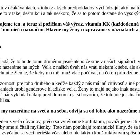
nú v očakávaniach, z toho z akých predpokladov vychádzajú, aký majú z
je to v takej deštrukcii a tak neskoro, že sa to potom dostane do vyso
rajeme ten, a teraz si požičiam váš výraz, vitamín KK (každodenná
eď mu niečo naznačím. Hlavne my ženy rozprávame v náznakoch a 
?
okladá, že to bude tomu druhému jasné alebo že sme v našich signáloch 
 nazeráme na iných. Veľa z našich úvah nás vráti niekam k sebe, ale a
hnutie žien je, že keby ma môj muž viac počúval, na čo on prirodzene re
zornosti pre toho druhého a keďže každý z nás má inú citlivosť a iné 
kávaniach urobí genderove hľadisko veľa. Ženy to majú nejako inak nas
r vykladal nákup pred domom a ja si hovorím, že toto nie je situačná v
il sa.
my nazeráme na svet a na seba, odvíja sa od toho, ako nazeráme 
o jeden z veľa dôvodov, prečo sa vyhýbame konfliktom, považujeme ich z
 sme si čítali myšlienky. Toto nám ponúkajú romantické filmy, že sa ib
 zvyčajne sa veci neriešia včas alebo nie takým konštruktívnym spôso