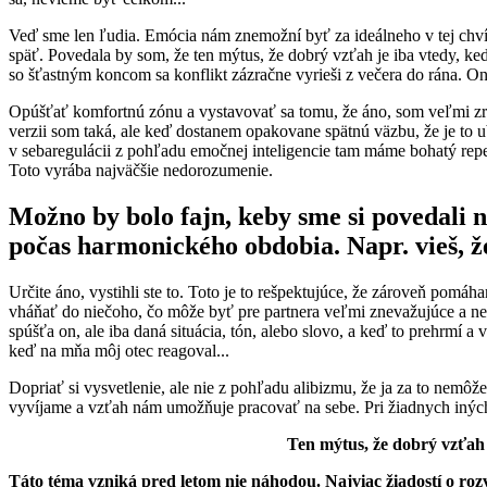
Veď sme len ľudia. Emócia nám znemožní byť za ideálneho v tej chv
späť. Povedala by som, že ten mýtus, že dobrý vzťah je iba vtedy, 
so šťastným koncom sa konflikt zázračne vyrieši z večera do rána. Ono
Opúšťať komfortnú zónu a vystavovať sa tomu, že áno, som veľmi zran
verzii som taká, ale keď dostanem opakovane spätnú väzbu, že je to 
v sebaregulácii z pohľadu emočnej inteligencie tam máme bohatý repe
Toto vyrába najväčšie nedorozumenie.
Možno by bolo fajn, keby sme si povedali 
počas harmonického obdobia. Napr. vieš, ž
Určite áno, vystihli ste to. Toto je to rešpektujúce, že zároveň pom
vháňať do niečoho, čo môže byť pre partnera veľmi znevažujúce a ne
spúšťa on, ale iba daná situácia, tón, alebo slovo, a keď to prehrmí 
keď na mňa môj otec reagoval...
Dopriať si vysvetlenie, ale nie z pohľadu alibizmu, že ja za to nemôže
vyvíjame a vzťah nám umožňuje pracovať na sebe. Pri žiadnych iných 
Ten mýtus, že dobrý vzťah 
Táto téma vzniká pred letom nie náhodou. Najviac žiadostí o roz