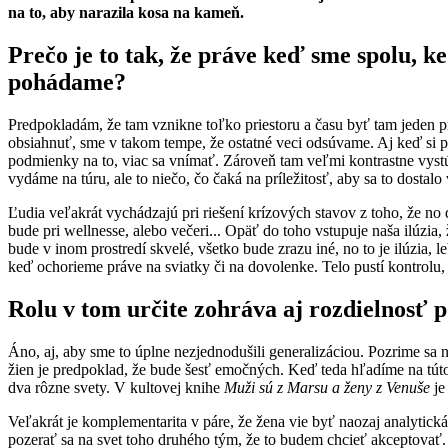
na to, aby narazila kosa na kameň.
Prečo je to tak, že práve keď sme spolu, k
pohádame?
Predpokladám, že tam vznikne toľko priestoru a času byť tam jeden p
obsiahnuť, sme v takom tempe, že ostatné veci odsúvame. Aj keď si po
podmienky na to, viac sa vnímať. Zároveň tam veľmi kontrastne vystú
vydáme na túru, ale to niečo, čo čaká na príležitosť, aby sa to dostalo
Ľudia veľakrát vychádzajú pri riešení krízových stavov z toho, že n
bude pri wellnesse, alebo večeri... Opäť do toho vstupuje naša ilúzi
bude v inom prostredí skvelé, všetko bude zrazu iné, no to je ilúzia
keď ochorieme práve na sviatky či na dovolenke. Telo pustí kontrolu, 
Rolu v tom určite zohráva aj rozdielnosť 
Áno, aj, aby sme to úplne nezjednodušili generalizáciou. Pozrime sa na
žien je predpoklad, že bude šesť emočných. Keď teda hľadíme na túto r
dva rôzne svety. V kultovej knihe
Muži sú z Marsu a ženy z Venuše
je
Veľakrát je komplementarita v páre, že žena vie byť naozaj analytic
pozerať sa na svet toho druhého tým, že to budem chcieť akceptovať. 