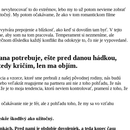
a nevyhrocovať to do extrémov, lebo my to už potom nevieme zobrať
 užitočný. My potom očakávame, že ako v tom romantickom filme
ytvára prepojenie a blízkosť, ako keď si dovolím tam byť. V tejto
 mne, aby som na tom pracovala. Temperament si nezmeníme, ale
ečnom dôsledku každý konflikt iba odokryje to, čo nie je vypovedané.
rana potrebuje, ešte pred danou hádkou,
tedy kričím, len ma objím.
cia a vzorce, ktoré sme prebrali z našej pôvodnej rodiny, nás budú
bo veľakrát reagujeme na partnera ani nie z toho pohľadu, že nás
 že je to moja tendencia, ktorú neviem kontrolovať, pramení z toho, že
o očakávanie nie je fér, ale z pohľadu toho, že my sa vo vzťahu
skôr škodlivý ako užitočný.
enkách. Pred nami je obdobie dovoleniek, a teda kopec času