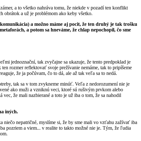
ámer, a to všetko nahráva tomu, že niekde v pozadí ten konflikt
kých obrátok a už je problémom ako keby všetko.
 komunikácia) a možno máme aj pocit, že ten druhý je tak trošku
metaforách, a potom sa hneváme, že chlap nepochopil, čo sme
veľmi jednoznační, tak zvyčajne sa ukazuje, že tento predpoklad je
k ten rozmer reflektovať svoje prežívanie nemáme, tak to pripíšeme
aguje, že ja počúvam, čo to dá, ale až tak veľa sa to nedá.
potreby, tak sa v tom zvykneme minúť. Veľa z nedorozumení nie je
tavené ako muži a vzniknú veci, ktoré sú rušivým prvkom alebo
ec, že mali nazbierané a toto je už iba o tom, že sa nahodil
na iných.
a niečo nepatričné, myslíme si, že by sme mali vo vzťahu zažívať iba
a pozriem a viem... v realite to takto možné nie je. Tým, že ľudia
bom.