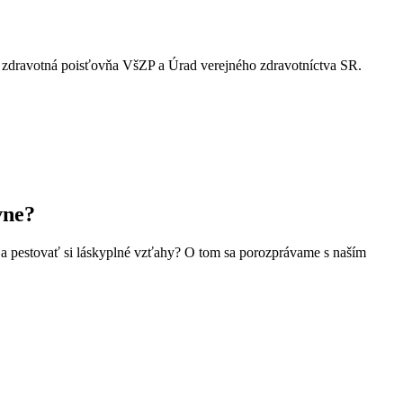
ia zdravotná poisťovňa VšZP a Úrad verejného zdravotníctva SR.
vne?
 a pestovať si láskyplné vzťahy? O tom sa porozprávame s naším