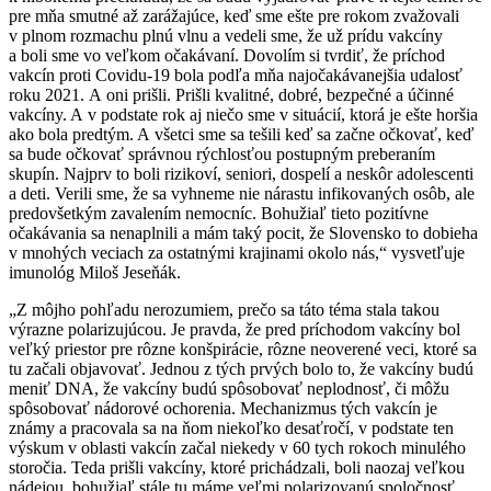
pre mňa smutné až zarážajúce, keď sme ešte pre rokom zvažovali
v plnom rozmachu plnú vlnu a vedeli sme, že už prídu vakcíny
a boli sme vo veľkom očakávaní. Dovolím si tvrdiť, že príchod
vakcín proti Covidu-19 bola podľa mňa najočakávanejšia udalosť
roku 2021. A oni prišli. Prišli kvalitné, dobré, bezpečné a účinné
vakcíny. A v podstate rok aj niečo sme v situácií, ktorá je ešte horšia
ako bola predtým. A všetci sme sa tešili keď sa začne očkovať, keď
sa bude očkovať správnou rýchlosťou postupným preberaním
skupín. Najprv to boli rizikoví, seniori, dospelí a neskôr adolescenti
a deti. Verili sme, že sa vyhneme nie nárastu infikovaných osôb, ale
predovšetkým zavalením nemocníc. Bohužiaľ tieto pozitívne
očakávania sa nenaplnili a mám taký pocit, že Slovensko to dobieha
v mnohých veciach za ostatnými krajinami okolo nás,“ vysvetľuje
imunológ Miloš Jeseňák.
„Z môjho pohľadu nerozumiem, prečo sa táto téma stala takou
výrazne polarizujúcou. Je pravda, že pred príchodom vakcíny bol
veľký priestor pre rôzne konšpirácie, rôzne neoverené veci, ktoré sa
tu začali objavovať. Jednou z tých prvých bolo to, že vakcíny budú
meniť DNA, že vakcíny budú spôsobovať neplodnosť, či môžu
spôsobovať nádorové ochorenia. Mechanizmus tých vakcín je
známy a pracovala sa na ňom niekoľko desaťročí, v podstate ten
výskum v oblasti vakcín začal niekedy v 60 tych rokoch minulého
storočia. Teda prišli vakcíny, ktoré prichádzali, boli naozaj veľkou
nádejou, bohužiaľ stále tu máme veľmi polarizovanú spoločnosť,