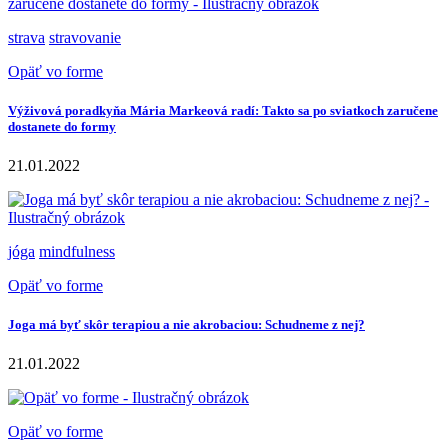
strava
stravovanie
Opäť vo forme
Výživová poradkyňa Mária Markeová radí: Takto sa po sviatkoch zaručene
dostanete do formy
21.01.2022
jóga
mindfulness
Opäť vo forme
Joga má byť skôr terapiou a nie akrobaciou: Schudneme z nej?
21.01.2022
Opäť vo forme