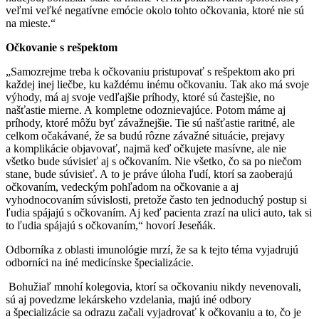
veľmi veľké negatívne emócie okolo tohto očkovania, ktoré nie sú
na mieste.“
Očkovanie s rešpektom
„Samozrejme treba k očkovaniu pristupovať s rešpektom ako pri
každej inej liečbe, ku každému inému očkovaniu. Tak ako má svoje
výhody, má aj svoje vedľajšie príhody, ktoré sú častejšie, no
našťastie mierne. A kompletne odoznievajúce. Potom máme aj
príhody, ktoré môžu byť závažnejšie. Tie sú našťastie raritné, ale
celkom očakávané, že sa budú rôzne závažné situácie, prejavy
a komplikácie objavovať, najmä keď očkujete masívne, ale nie
všetko bude súvisieť aj s očkovaním. Nie všetko, čo sa po niečom
stane, bude súvisieť. A to je práve úloha ľudí, ktorí sa zaoberajú
očkovaním, vedeckým pohľadom na očkovanie a aj
vyhodnocovaním súvislosti, pretože často ten jednoduchý postup si
ľudia spájajú s očkovaním. Aj keď pacienta zrazí na ulici auto, tak si
to ľudia spájajú s očkovaním,“ hovorí Jeseňák.
Odborníka z oblasti imunológie mrzí, že sa k tejto téma vyjadrujú
odborníci na iné medicínske špecializácie.
Bohužiaľ mnohí kolegovia, ktorí sa očkovaniu nikdy nevenovali,
sú aj povedzme lekárskeho vzdelania, majú iné odbory
a špecializácie sa odrazu začali vyjadrovať k očkovaniu a to, čo je