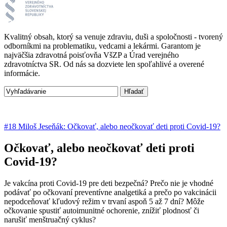
Kvalitný obsah, ktorý sa venuje zdraviu, duši a spoločnosti - tvorený
odborníkmi na problematiku, vedcami a lekármi. Garantom je
najväčšia zdravotná poisťovňa VšZP a Úrad verejného
zdravotníctva SR. Od nás sa dozviete len spoľahlivé a overené
informácie.
#18 Miloš Jeseňák: Očkovať, alebo neočkovať deti proti Covid-19?
Očkovať, alebo neočkovať deti proti
Covid-19?
Je vakcína proti Covid-19 pre deti bezpečná? Prečo nie je vhodné
podávať po očkovaní preventívne analgetiká a prečo po vakcinácii
nepodceňovať kľudový režim v trvaní aspoň 5 až 7 dní? Môže
očkovanie spustiť autoimunitné ochorenie, znížiť plodnosť či
narušiť menštruačný cyklus?