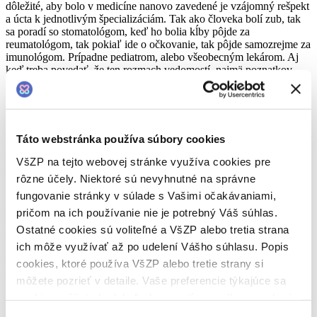
dôležité, aby bolo v medicíne nanovo zavedené je vzájomný rešpekt
a úcta k jednotlivým špecializáciám. Tak ako človeka bolí zub, tak
sa poradí so stomatológom, keď ho bolia kĺby pôjde za
reumatológom, tak pokiaľ ide o očkovanie, tak pôjde samozrejme za
imunológom. Prípadne pediatrom, alebo všeobecným lekárom. Aj
keď treba povedať, že ten rozmach vedomostí, najmä poznatkov,
publikácií, dát v súvislosti s týmito vakcínami je enormný. To sme
nezažili pri žiadnom ochorení, žiadnej vakcíne, žiadnom lieku, že
v priebehu takého krátkeho času sa vydalo toľko publikácií. Čo je
pozitívne, väčšina z nich je našťastie pozitívna. Jasne dokladajúca
účinnosť, bezpečnosť, bohužiaľ vznikajú aj mnohé konšpiračné veci
Táto webstránka používa súbory cookies
v kvalitných časopisoch. Mnohé predbežne vyhodnotené štúdie sú
často vyťahované rôznymi médiami, následne sú vysoko
VšZP na tejto webovej stránke využíva cookies pre
diskutované a potom sa stane, že v priebehu recenzného procesu tá
rôzne účely. Niektoré sú nevyhnutné na správne
práca ani nebude publikovaná, lebo sa v nej nájdu metodické chyby,
fungovanie stránky v súlade s Vašimi očakávaniami,
nesprávna štatistika a podobne. Očkovanie Covidu-19 výrazne
polarizuje spoločnosť. Myslím si, že by bolo dobré nastoliť taký
pričom na ich používanie nie je potrebný Váš súhlas.
väčší kľud a pokoj v tejto téme, snažiť sa vidieť to očkovanie v tom
Ostatné cookies sú voliteľné a VšZP alebo tretia strana
rôznorodom kontexte a pokiaľ sa to týka naozaj tých vedľajších
ich môže využívať až po udelení Vášho súhlasu. Popis
príhod pri očkovaní, tak sa treba naozaj obrátiť na odborníkov, ktorí
sa touto témou dlhodobo zaoberajú. Je totiž známe, že prišli nové
cookies, ktoré používa VšZP alebo tretie strany si
a inovatívne vakcíny.“
môžete pozrieť v detaile. Vaše preferencie týkajúce sa
cookies môžete kedykoľvek zmeniť cez odkaz uvedený
Imunita slovenských detí
na tejto
stránke
.