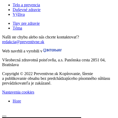
Telo a prevencia
Duševné zdravie
Výživa
Tipy pre zdravie
Téma
Našli ste chybu alebo nás chcete kontaktovať?
redakcia@preventivne.sk
Web navrhli a vyrobili v
Všeobecná zdravotná poisťovňa, a.s. Panónska cesta 2851 04,
Bratislava
Copyright © 2022 Preventivne.sk Kopírovanie, šírenie
a publikovanie obsahu bez predchádzajúceho písomného súhlasu
prevádzkovateľa je zakázané.
Nastavenia cookies
Hore