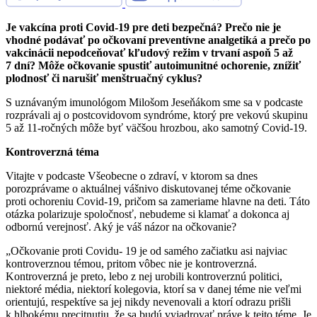
Je vakcína proti Covid-19 pre deti bezpečná? Prečo nie je
vhodné podávať po očkovaní preventívne analgetiká a prečo po
vakcinácii nepodceňovať kľudový režim v trvaní aspoň 5 až
7 dní? Môže očkovanie spustiť autoimunitné ochorenie, znížiť
plodnosť či narušiť menštruačný cyklus?
S uznávaným imunológom Milošom Jeseňákom sme sa v podcaste
rozprávali aj o postcovidovom syndróme, ktorý pre vekovú skupinu
5 až 11-ročných môže byť väčšou hrozbou, ako samotný Covid-19.
Kontroverzná téma
Vitajte v podcaste Všeobecne o zdraví, v ktorom sa dnes
porozprávame o aktuálnej vášnivo diskutovanej téme očkovanie
proti ochoreniu Covid-19, pričom sa zameriame hlavne na deti. Táto
otázka polarizuje spoločnosť, nebudeme si klamať a dokonca aj
odbornú verejnosť. Aký je váš názor na očkovanie?
„Očkovanie proti Covidu- 19 je od samého začiatku asi najviac
kontroverznou témou, pritom vôbec nie je kontroverzná.
Kontroverzná je preto, lebo z nej urobili kontroverznú politici,
niektoré média, niektorí kolegovia, ktorí sa v danej téme nie veľmi
orientujú, respektíve sa jej nikdy nevenovali a ktorí odrazu prišli
k hlbokému precitnutiu, že sa budú vyjadrovať práve k tejto téme. Je