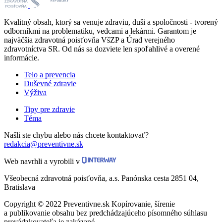
Kvalitný obsah, ktorý sa venuje zdraviu, duši a spoločnosti - tvorený
odborníkmi na problematiku, vedcami a lekármi. Garantom je
najväčšia zdravotná poisťovňa VšZP a Úrad verejného
zdravotníctva SR. Od nás sa dozviete len spoľahlivé a overené
informácie.
Telo a prevencia
Duševné zdravie
Výživa
Tipy pre zdravie
Téma
Našli ste chybu alebo nás chcete kontaktovať?
redakcia@preventivne.sk
Web navrhli a vyrobili v
Všeobecná zdravotná poisťovňa, a.s. Panónska cesta 2851 04,
Bratislava
Copyright © 2022 Preventivne.sk Kopírovanie, šírenie
a publikovanie obsahu bez predchádzajúceho písomného súhlasu
prevádzkovateľa je zakázané.