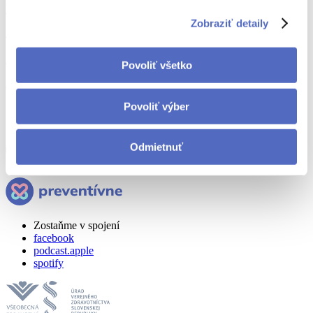
hoax
olej
Zobraziť detaily
Zaujalo nás
Zázračný prípravok, čo vracia sluch? Lekárka vyvracia klamstvá
Povoliť všetko
09.10.2018
Povoliť výber
Zaujali vás tieto články?
Odmietnuť
Odoberajte nás na Facebooku
Zostaňme v spojení
facebook
podcast.apple
spotify