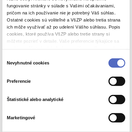
fungovanie stránky v súlade s Vašimi očakávaniami,
pričom na ich používanie nie je potrebný Váš súhlas.
Ostatné cookies sú voliteľné a VšZP alebo tretia strana
ich môže využívať až po udelení Vášho súhlasu. Popis
cookies, ktoré používa VšZP alebo tretie strany si
môžete pozrieť v detaile. Vaše preferencie týkajúce sa
cookies môžete kedykoľvek zmeniť cez odkaz uvedený
na tejto
stránke
.
Výber
Nevyhnutné cookies
súhlasu
hluchota
otorinolaryngológia
Preferencie
Zdravé uši
Samkov príbeh s dobrým koncom: Vďaka novým uškám opäť počuje
Štatistické alebo analytické
04.09.2019
Marketingové